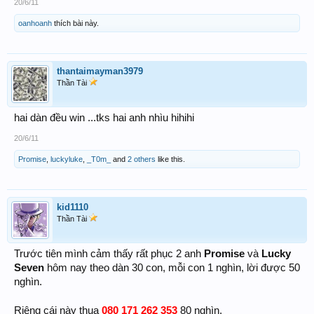
20/6/11
Chúc ACE tuần mới nhiều thắng lợi
P/S: tuần này không chia được để đảm bảo an toàn
oanhoanh
thích bài này.
thantaimayman3979
Thần Tài
hai dàn đều win ...tks hai anh nhìu hihihi
20/6/11
Promise
,
luckyluke
,
_T0m_
and
2 others
like this.
kid1110
Thần Tài
Trước tiên mình cảm thấy rất phục 2 anh
Promise
và
Lucky
Seven
hôm nay theo dàn 30 con, mỗi con 1 nghìn, lời được 50
nghìn.
080 171 262 353
Riêng cái này thua
80 nghìn.