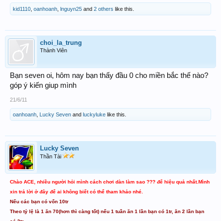
kid1110
,
oanhoanh
,
lnguyn25
and
2 others
like this.
choi_la_trung
Thành Viên
Bạn seven oi, hôm nay bạn thấy đầu 0 cho miền bắc thế nào?
góp ý kiến giup mình
21/6/11
oanhoanh
,
Lucky Seven
and
luckyluke
like this.
Lucky Seven
Thần Tài
Chào ACE, nhiều người hỏi mình cách chơi dàn làm sao ??? để hiệu quả nhất.Mình
xin trả lời ở đây để ai không biết có thể tham khảo nhé.
Nếu các bạn có vốn 10tr
Theo tỷ lệ là 1 ăn 70(hơn thì càng tốt) nếu 1 tuần ăn 1 lần bạn có 1tr, ăn 2 lần bạn