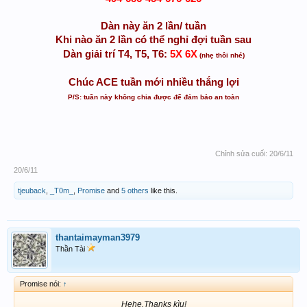
Dàn này ăn 2 lần/ tuần
Khi nào ăn 2 lần có thể nghỉ đợi tuần sau
5X 6X
Dàn giải trí T4, T5, T6:
(nhẹ thôi nhé)
Chúc ACE tuần mới nhiều thắng lợi
P/S: tuần này không chia được để đảm bảo an toàn
Chỉnh sửa cuối:
20/6/11
20/6/11
tjeuback
,
_T0m_
,
Promise
and
5 others
like this.
thantaimayman3979
Thần Tài
Promise nói:
↑
Hehe.Thanks kìu!