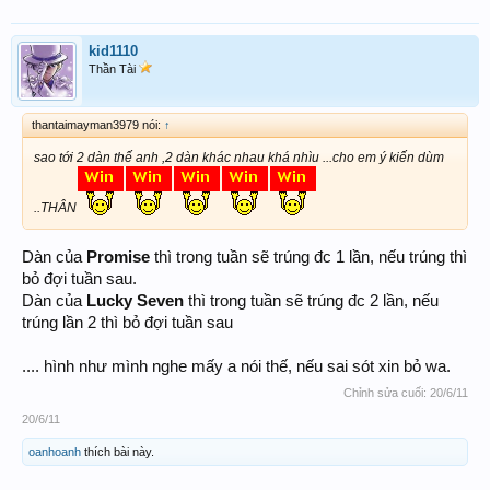
kid1110
Thần Tài
thantaimayman3979 nói:
↑
sao tới 2 dàn thế anh ,2 dàn khác nhau khá nhìu ...cho em ý kiến dùm
..THÂN
Dàn của
Promise
thì trong tuần sẽ trúng đc 1 lần, nếu trúng thì
bỏ đợi tuần sau.
Dàn của
Lucky Seven
thì trong tuần sẽ trúng đc 2 lần, nếu
trúng lần 2 thì bỏ đợi tuần sau
.... hình như mình nghe mấy a nói thế, nếu sai sót xin bỏ wa.
Chỉnh sửa cuối:
20/6/11
20/6/11
oanhoanh
thích bài này.