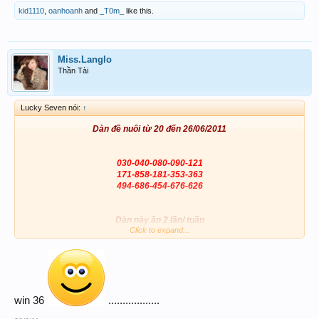
kid1110
,
oanhoanh
and
_T0m_
like this.
Miss.Langlo
Thần Tài
Lucky Seven nói:
↑
Dàn
đề nuôi từ 20 đến 26/06/2011
030-040-080-090-121
171-858-181-353-363
494-686-454-676-626
Dàn này ăn 2 lần/ tuần
Click to expand...
Khi nào ăn 2 lần có thể nghỉ đợi tuần sau
5X 6X
Dàn giải trí T4, T5, T6:
(nhẹ thôi nhé)
win 36
..................