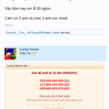
Vậy hôm nay em lỗ 50 nghìn.
Cám ơn 2 anh và chúc 2 anh sức khoẻ.
20/6/11
Promise
,
_T0m_
,
MrThang05PM
and
2 others
like this.
Lucky Seven
Thần Tài
Lucky Seven nói:
↑
Dàn
đề nuôi từ 20 đến 26/06/2011
030-040-080-090-121
171-858-181-353-363
494-686-454-676-626
Dàn này ăn 2 lần/ tuần
Khi nào ăn 2 lần có thể nghỉ đợi tuần sau
5X 6X
Dàn giải trí T4, T5, T6:
(nhẹ thôi nhé)
Click to expand...