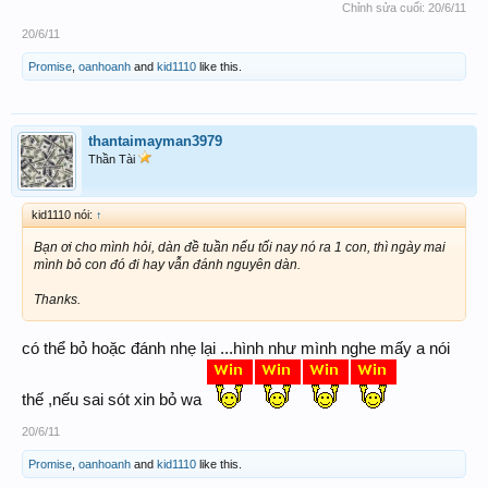
Chỉnh sửa cuối:
20/6/11
20/6/11
Promise
,
oanhoanh
and
kid1110
like this.
thantaimayman3979
Thần Tài
kid1110 nói:
↑
Bạn ơi cho mình hỏi, dàn đề tuần nếu tối nay nó ra 1 con, thì ngày mai
mình bỏ con đó đi hay vẫn đánh nguyên dàn.
Thanks.
có thể bỏ hoặc đánh nhẹ lại ...hình như mình nghe mấy a nói
thế ,nếu sai sót xin bỏ wa
20/6/11
Promise
,
oanhoanh
and
kid1110
like this.