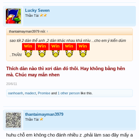
Lucky Seven
Thần Tài
thantaimayman3979 nói:
↑
sao tới 2 dàn thế anh ,2 dàn khác nhau khá nhìu ...cho em ý kiến dùm
..THÂN
Thích dàn nào thì xơi dàn đó thôi. Hay không bằng hên
mà. Chúc may mắn nhen
20/6/11
oanhoanh
,
madect
,
Promise
and
1 other person
like this.
thantaimayman3979
Thần Tài
huhu chỗ em không cho đánh nhiều z ,phải làm sao đây mấy a