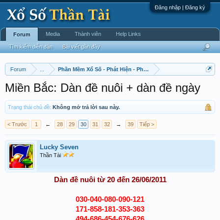
Đăng nhập | Đăng ký
Media
Thành viên
Help Links
Forum
Tìm kiếm diễn đàn
Bài viết gần đây
Forum
...
Phần Mềm Xổ Số - Phát Hiện - Phát Triển
Miền Bắc: Dàn đề nuôi + dàn đề ngày
Trạng thái chủ đề:
Không mở trả lời sau này.
< Trước
1
←
28
29
30
31
32
→
39
Tiếp >
Lucky Seven
Thần Tài
Dàn
đề nuôi từ 20 đến 26/06/2011
030-040-080-090-121
171-858-181-353-363
494-686-454-676-626