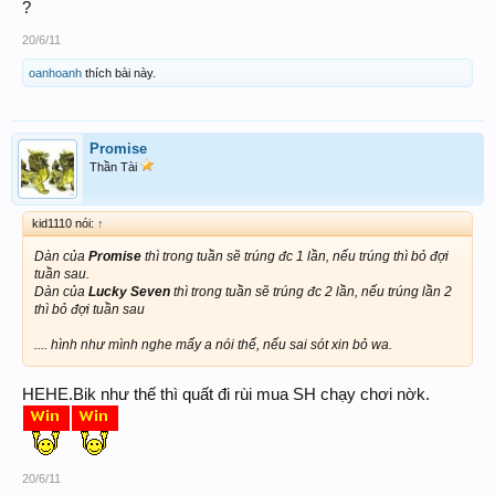
?
20/6/11
oanhoanh
thích bài này.
Promise
Thần Tài
kid1110 nói:
↑
Dàn của
Promise
thì trong tuần sẽ trúng đc 1 lần, nếu trúng thì bỏ đợi
tuần sau.
Dàn của
Lucky Seven
thì trong tuần sẽ trúng đc 2 lần, nếu trúng lần 2
thì bỏ đợi tuần sau
.... hình như mình nghe mấy a nói thế, nếu sai sót xin bỏ wa.
HEHE.Bik như thế thì quất đi rùi mua SH chạy chơi nờk.
20/6/11