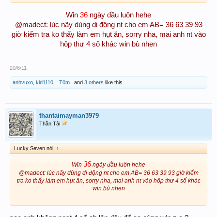
Chúc ACE tuần mới nhiều thắng lợi
36
Win
ngày đầu luôn hehe
P/S: tuần này không chia được để đảm bảo an toàn
@madect: lúc nãy dùng di động nt cho em AB= 36 63 39 93
giờ kiểm tra ko thấy làm em hụt ăn, sorry nha, mai anh nt vào
hôp thư 4 số khác win bù nhen
20/6/11
anhvuxo
,
kid1110
,
_T0m_
and
3 others
like this.
thantaimayman3979
Thần Tài
Lucky Seven nói:
↑
36
Win
ngày đầu luôn hehe
@madect: lúc nãy dùng di động nt cho em AB= 36 63 39 93 giờ kiểm
tra ko thấy làm em hụt ăn, sorry nha, mai anh nt vào hôp thư 4 số khác
win bù nhen