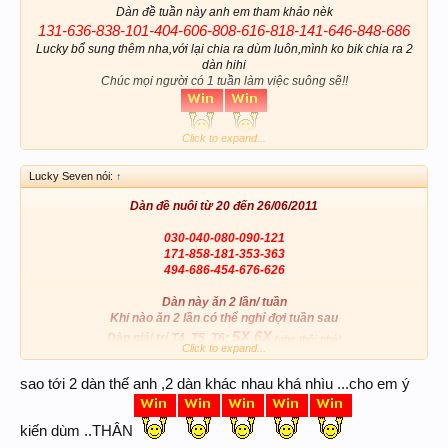
Dàn đề tuần này anh em tham khảo nèk
131-636-838-101-404-606-808-616-818-141-646-848-686
Lucky bổ sung thêm nha,với lại chia ra dùm luôn,mình ko bik chia ra 2
dàn hihi
Chúc mọi người có 1 tuần làm việc suông sẽ!!
Click to expand...
Lucky Seven nói:
↑
Dàn
đề nuôi từ 20 đến 26/06/2011
030-040-080-090-121
171-858-181-353-363
494-686-454-676-626
Dàn này ăn 2 lần/ tuần
Khi nào ăn 2 lần có thể nghỉ đợi tuần sau
5X 6X
Dàn giải trí T4, T5, T6:
(nhẹ thôi nhé)
Click to expand...
Chúc ACE tuần mới nhiều thắng lợi
sao tới 2 dàn thế anh ,2 dàn khác nhau khá nhìu ...cho em ý
P/S: tuần này không chia được để đảm bảo an toàn
kiến dùm ..THÂN