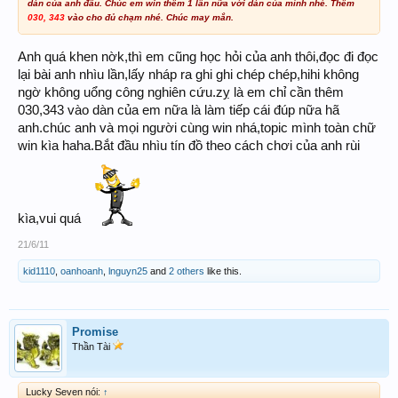
dàn của anh đâu. Chúc em win thêm 1 lần nữa với dàn của mình nhé. Thêm
030, 343
vào cho đủ chạm nhé. Chúc may mắn.
Anh quá khen nờk,thì em cũng học hỏi của anh thôi,đọc đi đọc
lại bài anh nhìu lần,lấy nháp ra ghi ghi chép chép,hihi không
ngờ không uổng công nghiên cứu.zỵ là em chỉ cần thêm
030,343 vào dàn của em nữa là làm tiếp cái đúp nữa hã
anh.chúc anh và mọi người cùng win nhá,topic mình toàn chữ
win kìa haha.Bắt đầu nhìu tín đồ theo cách chơi của anh rùi
kìa,vui quá
21/6/11
kid1110
,
oanhoanh
,
lnguyn25
and
2 others
like this.
Promise
Thần Tài
Lucky Seven nói:
↑