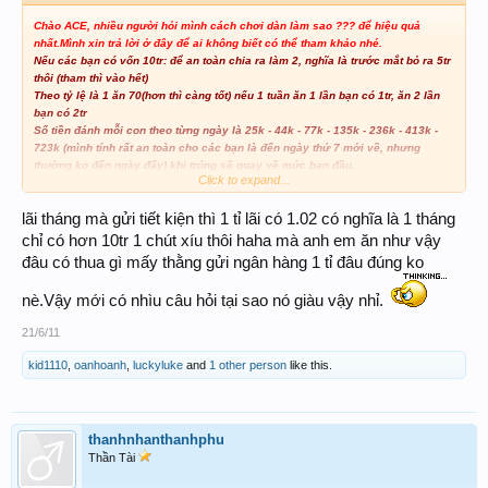
Chào ACE, nhiều người hỏi mình cách chơi dàn làm sao ??? để hiệu quả
nhất.Mình xin trả lời ở đây để ai không biết có thể tham khảo nhé.
Nếu các bạn có vốn 10tr: để an toàn chia ra làm 2, nghĩa là trước mắt bỏ ra 5tr
thôi (tham thì vào hết)
Theo tỷ lệ là 1 ăn 70(hơn thì càng tốt) nếu 1 tuần ăn 1 lần bạn có 1tr, ăn 2 lần
bạn có 2tr
Số tiền đánh mỗi con theo từng ngày là 25k - 44k - 77k - 135k - 236k - 413k -
723k (mình tính rất an toàn cho các bạn là đến ngày thứ 7 mới về, nhưng
thường ko đến ngày đấy) khi trúng sẽ quay về mức ban đầu.
Click to expand...
Dàn đề mình chốt 1 tuần ăn ít nhất 2 lần nên 1 tháng các bạn thu về khoảng
Lãi cao hơn gởi ngân hàng rồi còn gì(đủ tiền cà phê+
10tr (200% vốn).
xăng+ chi tiêu lặt vặt). Chúc các bạn tuần nào cũng chén đề nhé.
lãi tháng mà gửi tiết kiện thì 1 tỉ lãi có 1.02 có nghĩa là 1 tháng
@mình không khuyến khích các bạn đánh quá lớn vì cái gì cũng phải
chỉ có hơn 10tr 1 chút xíu thôi haha mà anh em ăn như vậy
từ từ....hiiiiii
đâu có thua gì mấy thằng gửi ngân hàng 1 tỉ đâu đúng ko
nè.Vậy mới có nhìu câu hỏi tại sao nó giàu vậy nhỉ.
21/6/11
kid1110
,
oanhoanh
,
luckyluke
and
1 other person
like this.
thanhnhanthanhphu
Thần Tài