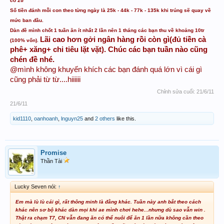
có 2tr
Số tiền đánh mỗi con theo từng ngày là 25k - 44k - 77k - 135k khi trúng sẽ quay về
mức ban đầu.
Dàn đề mình chốt 1 tuần ăn ít nhất 2 lần nên 1 tháng các bạn thu về khoảng 10tr
Lãi cao hơn gởi ngân hàng rồi còn gì(đủ tiền cà
(100% vốn).
phê+ xăng+ chi tiêu lặt vặt). Chúc các bạn tuần nào cũng
chén đề nhé.
@mình không khuyến khích các bạn đánh quá lớn vì cái gì
cũng phải từ từ....hiiiiii
Chỉnh sửa cuối:
21/6/11
21/6/11
kid1110
,
oanhoanh
,
lnguyn25
and
2 others
like this.
Promise
Thần Tài
Lucky Seven nói:
↑
Em mà lù lù cái gì, rất thông minh là đằng khác. Tuần này anh bắt theo cách
khác nên sơ bộ khác dàn mọi khi ae mình chơi hehe...nhưng dù sao vẫn win .
Thật ra chạm T7, CN vẫn đang ăn có thể nuôi để ăn 1 lần nữa không cần theo