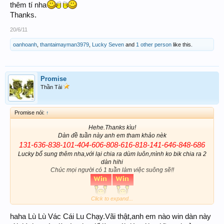
thêm tí nha
Thanks.
20/6/11
oanhoanh
,
thantaimayman3979
,
Lucky Seven
and
1 other person
like this.
Promise
Thần Tài
Promise nói:
↑
Hehe.Thanks kìu!
Dàn đề tuần này anh em tham khảo nèk
131-636-838-101-404-606-808-616-818-141-646-848-686
Lucky bổ sung thêm nha,với lại chia ra dùm luôn,mình ko bik chia ra 2
dàn hihi
Chúc mọi người có 1 tuần làm việc suông sẽ!!
Click to expand...
haha Lù Lù Vác Cái Lu Chạy.Vãi thật,anh em nào win dàn này