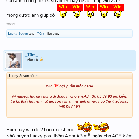
sao anh không post 4 số ab lên đây để ae cùng win z a ?
mong được anh giúp đỡ
20/6/11
Lucky Seven
and
_T0m_
like this.
_T0m_
Thần Tài
Lucky Seven nói:
↑
36
Win
ngày đầu luôn hehe
@madect: lúc nãy dùng di động nt cho em AB= 36 63 39 93 giờ kiểm
tra ko thấy làm em hụt ăn, sorry nha, mai anh nt vào hôp thư 4 số khác
win bù nhen​
Hôm nay win đc 2 bánh xe sh rùi...
Nhờ huynh Lucky post thêm 4 em AB mỗi ngày cho ACE kiếm