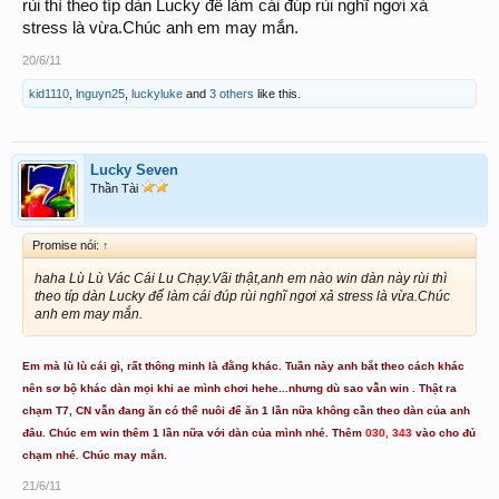
rùi thì theo típ dàn Lucky để làm cái đúp rùi nghĩ ngơi xả
stress là vừa.Chúc anh em may mắn.
20/6/11
kid1110
,
lnguyn25
,
luckyluke
and
3 others
like this.
Lucky Seven
Thần Tài
Promise nói:
↑
haha Lù Lù Vác Cái Lu Chạy.Vãi thật,anh em nào win dàn này rùi thì
theo típ dàn Lucky để làm cái đúp rùi nghĩ ngơi xả stress là vừa.Chúc
anh em may mắn.
Em mà lù lù cái gì, rất thông minh là đằng khác. Tuần này anh bắt theo cách khác
nên sơ bộ khác dàn mọi khi ae mình chơi hehe...nhưng dù sao vẫn win . Thật ra
chạm T7, CN vẫn đang ăn có thể nuôi để ăn 1 lần nữa không cần theo dàn của anh
đâu. Chúc em win thêm 1 lần nữa với dàn của mình nhé. Thêm
030, 343
vào cho đủ
chạm nhé. Chúc may mắn.
21/6/11