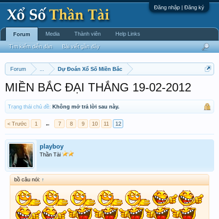
Đăng nhập | Đăng ký
Media
Thành viên
Help Links
Forum
Tìm kiếm diễn đàn
Bài viết gần đây
Forum
...
Dự Đoán Xổ Số Miền Bắc
MIỀN BẮC ĐẠI THẮNG 19-02-2012
Trạng thái chủ đề:
Không mở trả lời sau này.
< Trước
1
←
7
8
9
10
11
12
playboy
Thần Tài
bồ câu nói:
↑