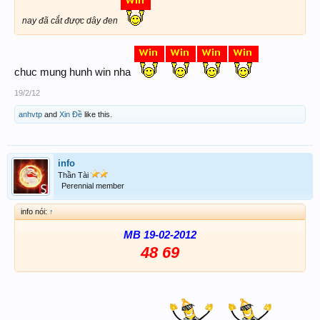
nay đã cắt được dây đen
chuc mung hunh win nha
19/2/12
anhvtp
and
Xin Đề
like this.
info
Thần Tài
Perennial member
info nói:
↑
MB 19-02-2012
48 69