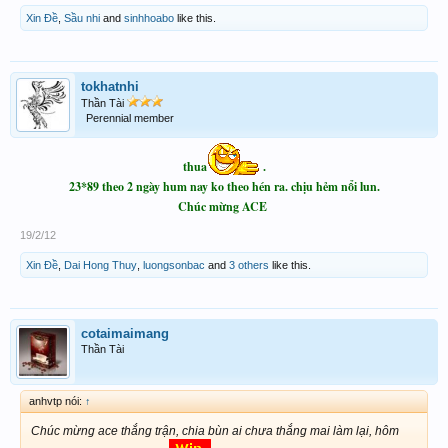
Xin Đề
,
Sầu nhi
and
sinhhoabo
like this.
tokhatnhi
Thần Tài
Perennial member
thua
.
23*89 theo 2 ngày hum nay ko theo hén ra. chịu hẻm nổi lun.
Chúc mừng ACE
19/2/12
Xin Đề
,
Dai Hong Thuy
,
luongsonbac
and
3 others
like this.
cotaimaimang
Thần Tài
anhvtp nói:
↑
Chúc mừng ace thắng trận, chia bùn ai chưa thắng mai làm lại, hôm