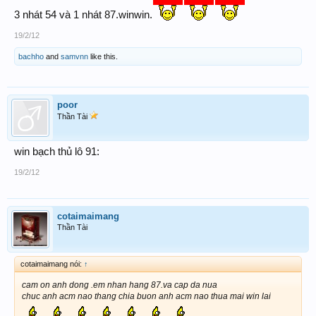
3 nhát 54 và 1 nhát 87.winwin.
19/2/12
bachho
and
samvnn
like this.
poor
Thần Tài
win bạch thủ lô 91:
19/2/12
cotaimaimang
Thần Tài
cotaimaimang nói:
↑
cam on anh dong .em nhan hang 87.va cap da nua
chuc anh acm nao thang chia buon anh acm nao thua mai win lai