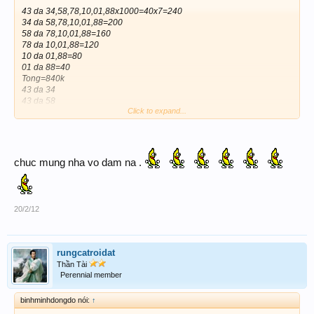
43 da 34,58,78,10,01,88x1000=40x7=240
34 da 58,78,10,01,88=200
58 da 78,10,01,88=160
78 da 10,01,88=120
10 da 01,88=80
01 da 88=40
Tong=840k
43 da 34
43 da 58
Click to expand...
43 da 88
43 da 01
4 con = 2.400k
34 da 58
34 da 01
chuc mung nha vo dam na .
34 da 88
3 con = 1.800k
58 da 01
58 da 88
20/2/12
2 con =1.200k
01 da 88 =600k
tổng dánh 840k
tong trúng 6.000.000-840.000 loi 5.160.000
rungcatroidat
Thần Tài
Perennial member
binhminhdongdo nói:
↑