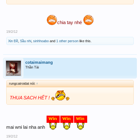
chia tay nhé
19/2/12
Xin Đề
,
Sầu nhi
,
sinhhoabo
and
1 other person
like this.
cotaimaimang
Thần Tài
rungcatroidat nói:
↑
THUA SẠCH HẾT !
mai wni lai nha anh
19/2/12