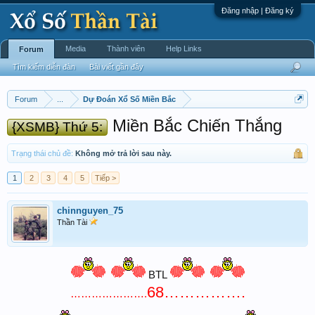
Đăng nhập | Đăng ký
Media
Thành viên
Help Links
Forum
Tìm kiếm diễn đàn
Bài viết gần đây
Forum
...
Dự Đoán Xổ Số Miền Bắc
Miền Bắc Chiến Thắng
{XSMB} Thứ 5:
Trạng thái chủ đề:
Không mở trả lời sau này.
1
2
3
4
5
Tiếp >
chinnguyen_75
Thần Tài
BTL
68…………….
………………….