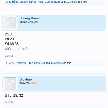
Mây Hồng
,
utphuong1408
,
kubin 01865011258
and
19 others
like this.
Dương Domic
Thành Viên Mới
2/10
Btl 23
Stl 68,86
chúc ae rr nhé
2/10/25
GIA-AN
,
thinhlq93
,
Tao Thao 123
and
13 others
like this.
Divabuo
Thần Tài
STL. 23. 32
2/10/25