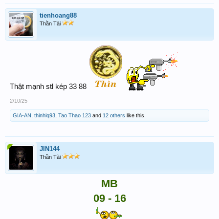
tienhoang88
Thần Tài
Thật mạnh stl kép 33 88
2/10/25
GIA-AN
,
thinhlq93
,
Tao Thao 123
and
12 others
like this.
JIN144
Thần Tài
MB
09 - 16