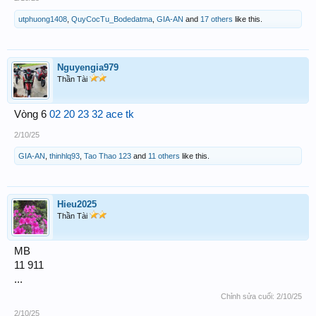
utphuong1408
,
QuyCocTu_Bodedatma
,
GIA-AN
and
17 others
like this.
Nguyengia979
Thần Tài
Vòng 6
02 20 23 32 ace tk
2/10/25
GIA-AN
,
thinhlq93
,
Tao Thao 123
and
11 others
like this.
Hieu2025
Thần Tài
MB
11 911
...
Chỉnh sửa cuối:
2/10/25
2/10/25