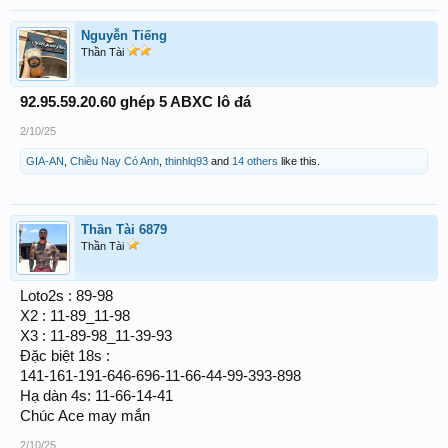
Nguyễn Tiếng
Thần Tài
92.95.59.20.60 ghép 5 ABXC lô đá
2/10/25
GIA-AN
,
Chiều Nay Có Anh
,
thinhlq93
and
14 others
like this.
Thần Tài 6879
Thần Tài
Loto2s : 89-98
X2 : 11-89_11-98
X3 : 11-89-98_11-39-93
Đặc biệt 18s :
141-161-191-646-696-11-66-44-99-393-898
Hạ dàn 4s: 11-66-14-41
Chúc Ace may mắn
2/10/25