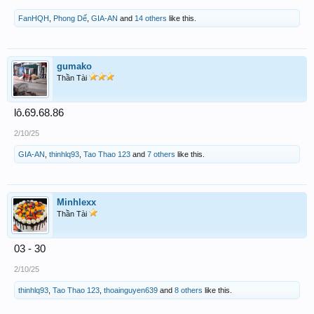
FanHQH
,
Phong Dế
,
GIA-AN
and
14 others
like this.
gumako
Thần Tài
lô.69.68.86
2/10/25
GIA-AN
,
thinhlq93
,
Tao Thao 123
and
7 others
like this.
Minhlexx
Thần Tài
03 - 30
2/10/25
thinhlq93
,
Tao Thao 123
,
thoainguyen639
and
8 others
like this.