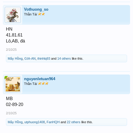
Vothuong_so
Thần Tài
HN
41.81.61
Lô,AB, đá
2/10/25
Mây Hồng
,
GIA-AN
,
thinhlq93
and
14 others
like this.
nguyenletuan964
Thần Tài
MB
02-89-20
2/10/25
Mây Hồng
,
utphuong1408
,
FanHQH
and
22 others
like this.