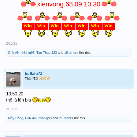
xienvong:68.09.10.30
2/10/25
GIA-AN
,
thinhlq93
,
Tao Thao 123
and
18 others
like this.
buffalo73
Thần Tài
10,50,20
thế là lên bia
2/10/25
Mây Hồng
,
GIA-AN
,
thinhlq93
and
21 others
like this.