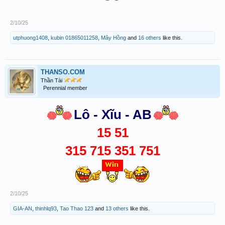
2/10/25
utphuong1408
,
kubin 01865011258
,
Mây Hồng
and
16 others
like this.
THANSO.COM
Thần Tài
Perennial member
Lô - Xĩu - AB
15 51
315 715 351 751
2/10/25
GIA-AN
,
thinhlq93
,
Tao Thao 123
and
13 others
like this.