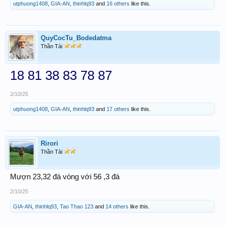
utphuong1408
,
GIA-AN
,
thinhlq93
and
16 others
like this.
QuyCocTu_Bodedatma
Thần Tài
18 81 38 83 78 87
2/10/25
utphuong1408
,
GIA-AN
,
thinhlq93
and
17 others
like this.
Rirori
Thần Tài
Mượn 23,32 đá vòng với 56 ,3 đá
2/10/25
GIA-AN
,
thinhlq93
,
Tao Thao 123
and
14 others
like this.