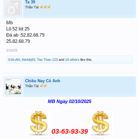
Ta 39
Thần Tài
Mb
Lô 52 lót 25
Đá ab :52.82.68.79
25.82.68.79
2/10/25
GIA-AN
,
thinhlq93
,
Tao Thao 123
and
19 others
like this.
Chiều Nay Có Anh
Thần Tài
MB Ngày 02/10/2025
03-63-93-39