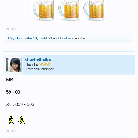
2/10/25
Mây Hồng
,
GIA-AN
,
thinhlq93
and
17 others
like this.
chuahethatbai
Thần Tài
Perennial member
MB
59 - 03
Xc : 059 - 503
2/10/25