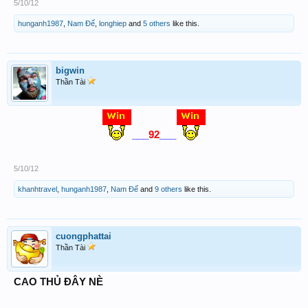
5/10/12
hunganh1987
,
Nam Đế
,
longhiep
and
5 others
like this.
bigwin
Thần Tài
___
92
___
5/10/12
khanhtravel
,
hunganh1987
,
Nam Đế
and
9 others
like this.
cuongphattai
Thần Tài
CAO THỦ ĐÂY NÈ