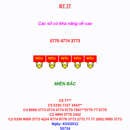
BT 77
Các số có khả năng về cao
0770 4774 3773
MIỀN BẮC
C8 77**
C5 5335 7337 3443**
C4 9009 3773 4774 4774 9779 7007**0770 77 0770
C3 4994 0770 2442
C2 0330 9009 3773 4224 4774 9779 3773 2772 77 77 2002 5995 3773
Ngày: 4/10/2012
50734