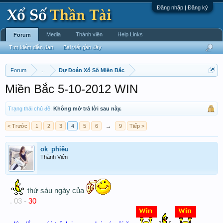
Đăng nhập | Đăng ký
Media
Thành viên
Help Links
Forum
Tìm kiếm diễn đàn
Bài viết gần đây
Forum
...
Dự Đoán Xổ Số Miền Bắc
Miền Bắc 5-10-2012 WIN
Trạng thái chủ đề:
Không mở trả lời sau này.
< Trước
1
2
3
4
5
6
→
9
Tiếp >
ok_phiêu
Thành Viên
thứ sáu ngày của
. 03 -
30