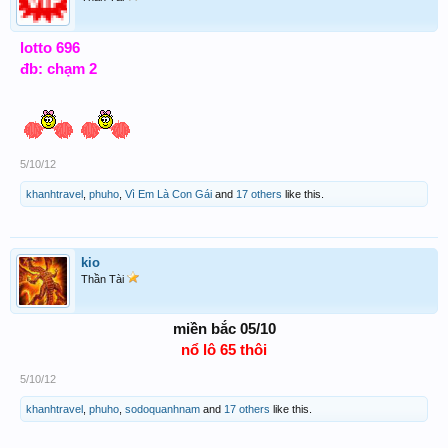
lotto 696
đb: chạm 2
5/10/12
khanhtravel
,
phuho
,
Vì Em Là Con Gái
and
17 others
like this.
kio
Thần Tài
miền bắc 05/10
nổ lô 65 thôi
5/10/12
khanhtravel
,
phuho
,
sodoquanhnam
and
17 others
like this.