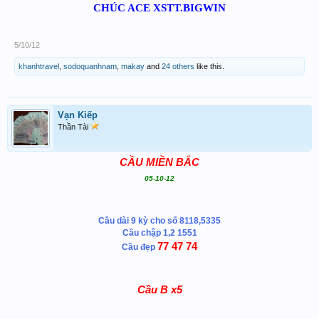
CHÚC ACE XSTT.BIGWIN
5/10/12
khanhtravel
,
sodoquanhnam
,
makay
and
24 others
like this.
Vạn Kiếp
Thần Tài
CẦU MIỀN BẮC
05-10-12
Cầu dài 9 kỳ cho số 8118,5335
Cầu chập 1,2
1551
77 47 74
Cầu đẹp
Cầu B x5