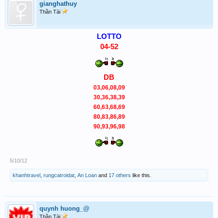
gianghathuy
Thần Tài
LOTTO
04-52
DB
03,06,08,09
30,36,38,39
60,63,68,69
80,83,86,89
90,93,96,98
5/10/12
khanhtravel
,
rungcatroidat
,
An Loan
and
17 others
like this.
quynh huong_@
Thần Tài