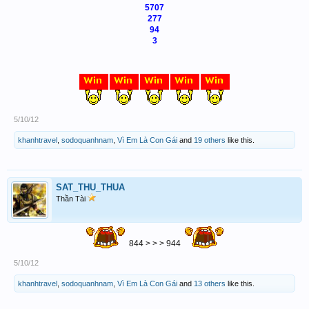
5707
277
94
3
5/10/12
khanhtravel
,
sodoquanhnam
,
Vì Em Là Con Gái
and
19 others
like this.
SAT_THU_THUA
Thần Tài
844 > > > 944
5/10/12
khanhtravel
,
sodoquanhnam
,
Vì Em Là Con Gái
and
13 others
like this.