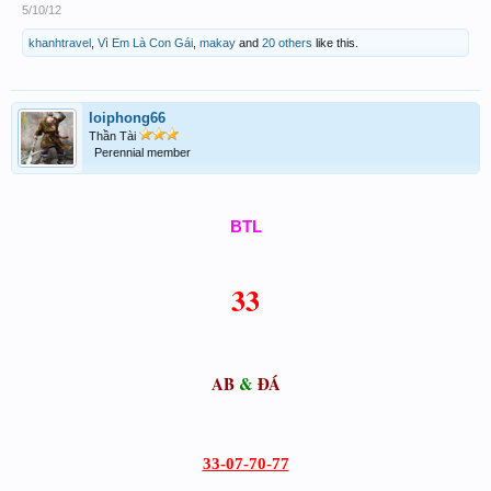
5/10/12
khanhtravel
,
Vì Em Là Con Gái
,
makay
and
20 others
like this.
loiphong66
Thần Tài
Perennial member
BTL
33
AB
&
ĐÁ
33-07-70-77