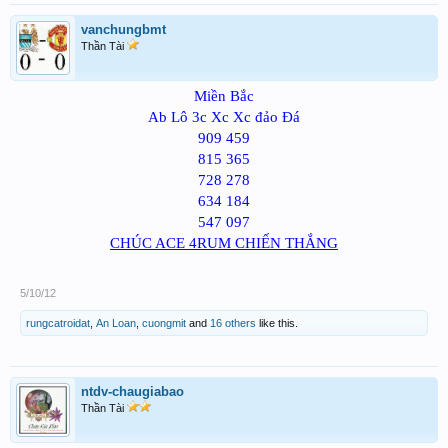
vanchungbmt
Thần Tài
Miền Bắc
A
b Lô 3c Xc Xc đảo Đá
9
09
4
59
8
15
3
6
5
7
2
8
2
78
6
34
1
8
4
5
47
0
97
CHÚC ACE 4RUM CHIẾN THẮNG
5/10/12
rungcatroidat
,
An Loan
,
cuongmit
and
16 others
like this.
ntdv-chaugiabao
Thần Tài