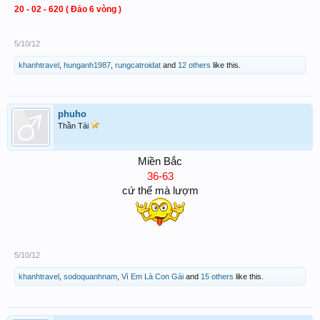
20 - 02 - 620 ( Đảo 6 vòng )
5/10/12
khanhtravel
,
hunganh1987
,
rungcatroidat
and
12 others
like this.
phuho
Thần Tài
Miền Bắc
36-63
cứ thế mà lượm
5/10/12
khanhtravel
,
sodoquanhnam
,
Vì Em Là Con Gái
and
15 others
like this.