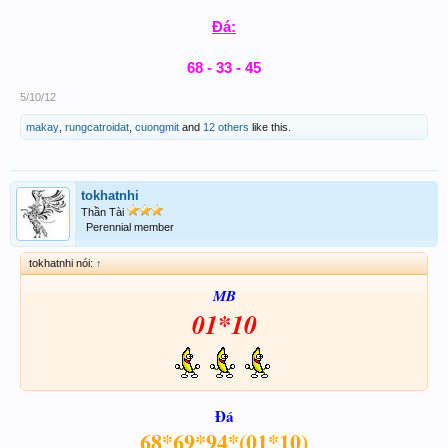
Đá:
68 - 33 - 45
5/10/12
makay
,
rungcatroidat
,
cuongmit
and
12 others
like this.
tokhatnhi
Thần Tài
Perennial member
tokhatnhi nói:
↑
MB
01*10
Đá
68*69*94*(01*10)