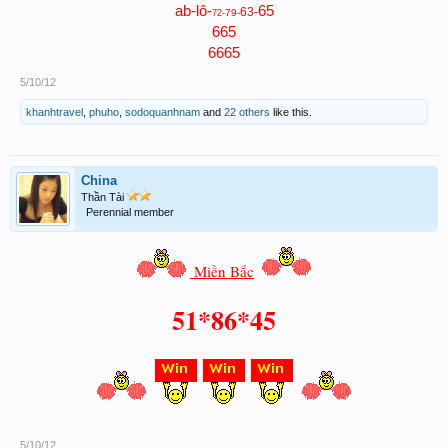
ab-lô-
65
63-
79-
72-
665
6665
5/10/12
khanhtravel
,
phuho
,
sodoquanhnam
and
22 others
like this.
China
Thần Tài
Perennial member
Mi
ền
B
ắc
51*
86
*
45
5/10/12