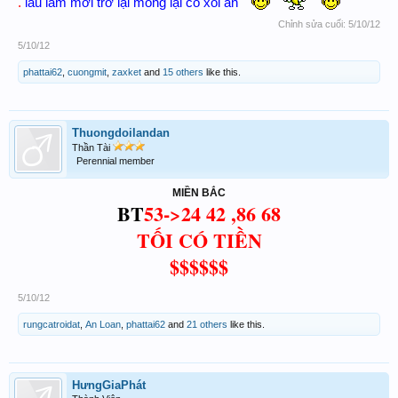
.
lâu lắm mới trở lại mong lại có xôi ăn
Chỉnh sửa cuối:
5/10/12
5/10/12
phattai62
,
cuongmit
,
zaxket
and
15 others
like this.
Thuongdoilandan
Thần Tài
Perennial member
MIỀN BẮC
BT
53->24 42 ,86 68
TỐI CÓ TIỀN
$$$$$$
5/10/12
rungcatroidat
,
An Loan
,
phattai62
and
21 others
like this.
HưngGiaPhát