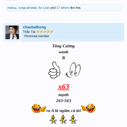
makay
,
rungcatroidat
,
An Loan
and
17 others
like this.
chaubathong
Thần Tài
Perennial member
Tăng Cường
wanh
B
x63
mạnh
263-563
ra A là ngũm củ tỏi