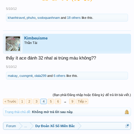
5/10/12
khanhtravel
,
phuho
,
sodoquanhnam
and
18 others
like this.
Kimbeuisme
Thần Tài
thấy ít ace đánh 32 nha! ai trùng máu không??
5/10/12
makay
,
cuongmit
,
olala299
and
6 others
like this.
(Bạn phải Đăng nhập hoặc Đăng ký để trả lời bài viết.)
< Trước
1
2
3
4
5
6
→
9
Tiếp >
Trạng thái chủ đề:
Không mở trả lời sau này.
Forum
...
Dự Đoán Xổ Số Miền Bắc