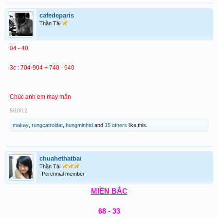
cafedeparis
Thần Tài
04 - 40
3c : 704-904 + 740 - 940
Chúc anh em may mắn
5/10/12
makay
,
rungcatroidat
,
hungminhtd
and
15 others
like this.
chuahethatbai
Thần Tài
Perennial member
MIỀN BẮC
68 - 33