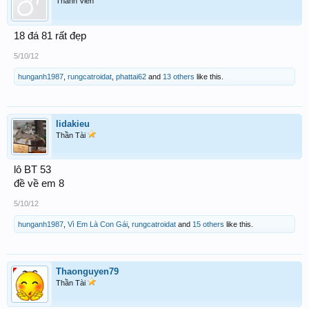
Thành Viên
18 đá 81 rất đẹp
5/10/12
hunganh1987
,
rungcatroidat
,
phattai62
and
13 others
like this.
lidakieu
Thần Tài
lô BT 53
đề về em 8
5/10/12
hunganh1987
,
Vì Em Là Con Gái
,
rungcatroidat
and
15 others
like this.
Thaonguyen79
Thần Tài