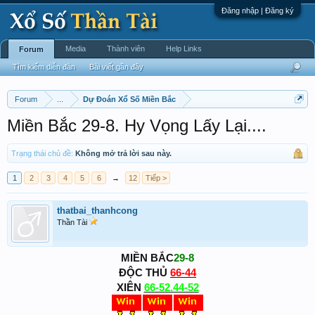
Đăng nhập | Đăng ký
Media
Thành viên
Help Links
Forum
Tìm kiếm diễn đàn
Bài viết gần đây
Forum
...
Dự Đoán Xổ Số Miền Bắc
Miền Bắc 29-8. Hy Vọng Lấy Lại....
Trạng thái chủ đề:
Không mở trả lời sau này.
1
2
3
4
5
6
→
12
Tiếp >
thatbai_thanhcong
Thần Tài
MIỀN BẮC
29-8
ĐỘC THỦ
66-44
XIÊN
66-52.44-52