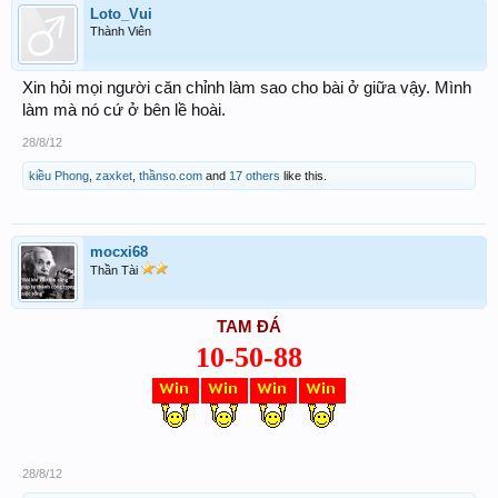
Loto_Vui
Thành Viên
Xin hỏi mọi người căn chỉnh làm sao cho bài ở giữa vậy. Mình
làm mà nó cứ ở bên lề hoài.
28/8/12
kiều Phong
,
zaxket
,
thầnso.com
and
17 others
like this.
mocxi68
Thần Tài
TAM ĐÁ
10-50-88
28/8/12