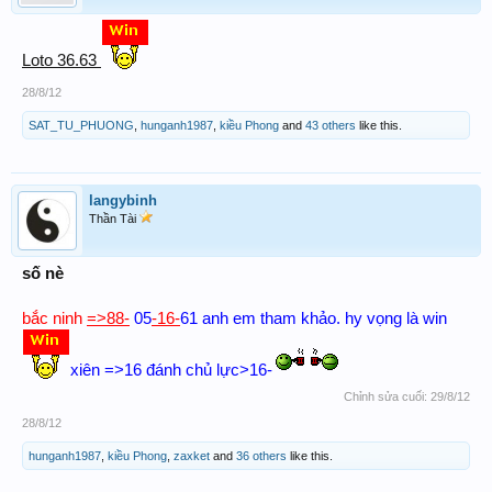
Loto 36.63
28/8/12
SAT_TU_PHUONG
,
hunganh1987
,
kiều Phong
and
43 others
like this.
langybinh
Thần Tài
số nè
bắc ninh
=>88
-
05
-16
-
61 anh em tham khảo. hy vọng là win
xiên =>16 đánh chủ lực>16-
Chỉnh sửa cuối:
29/8/12
28/8/12
hunganh1987
,
kiều Phong
,
zaxket
and
36 others
like this.