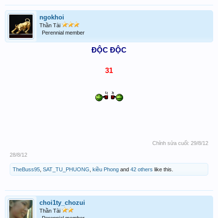
ngokhoi
Thần Tài
Perennial member
ĐỘC ĐỘC
31
Chỉnh sửa cuối:
29/8/12
28/8/12
TheBuss95
,
SAT_TU_PHUONG
,
kiều Phong
and
42 others
like this.
choi1ty_chozui
Thần Tài