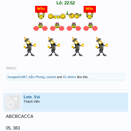
Lô: 22.52
28/8/12
hunganh1987
,
kiều Phong
,
zaxket
and
41 others
like this.
Loto_Vui
Thành Viên
ABCBCACCA
05, 383