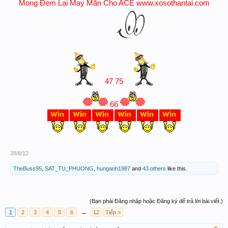
Mong Đem Lại May Mắn Cho ACE www.xosothantai.com
47 75
66
28/8/12
TheBuss95
,
SAT_TU_PHUONG
,
hunganh1987
and
43 others
like this.
(Bạn phải Đăng nhập hoặc Đăng ký để trả lời bài viết.)
1
2
3
4
5
6
→
12
Tiếp >