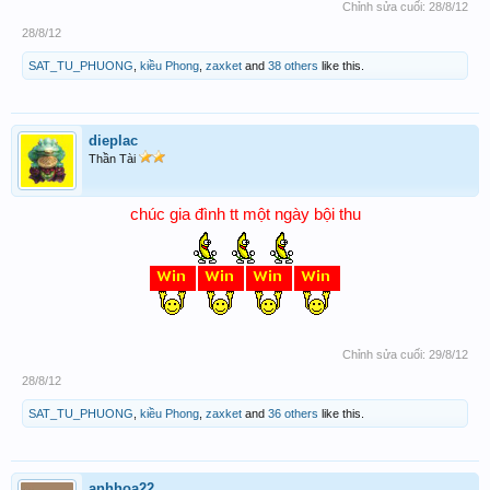
Chỉnh sửa cuối:
28/8/12
28/8/12
SAT_TU_PHUONG
,
kiều Phong
,
zaxket
and
38 others
like this.
dieplac
Thần Tài
chúc gia đình tt một ngày bội thu
Chỉnh sửa cuối:
29/8/12
28/8/12
SAT_TU_PHUONG
,
kiều Phong
,
zaxket
and
36 others
like this.
anhhoa22