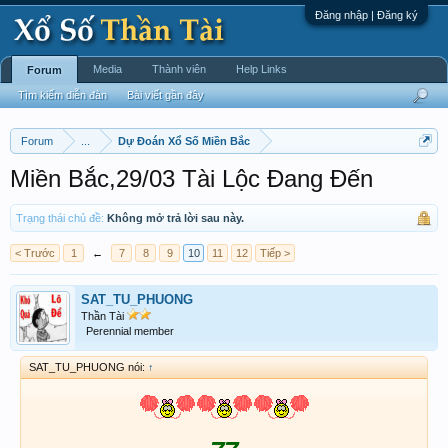
Đăng nhập | Đăng ký
Media
Thành viên
Help Links
Forum
Tìm kiếm diễn đàn
Bài viết gần đây
Forum
...
Dự Đoán Xổ Số Miền Bắc
Miền Bắc,29/03 Tài Lộc Đang Đến
Trạng thái chủ đề:
Không mở trả lời sau này.
< Trước
1
←
7
8
9
10
11
12
Tiếp >
SAT_TU_PHUONG
Thần Tài
Perennial member
SAT_TU_PHUONG nói:
↑