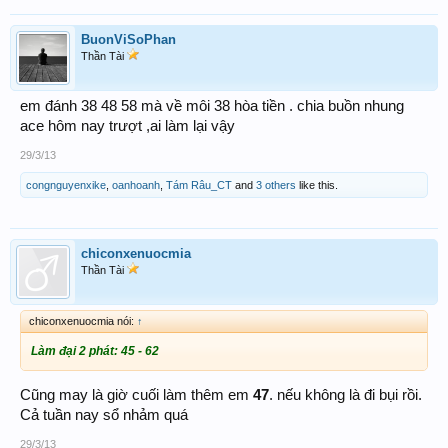
BuonViSoPhan
Thần Tài
em đánh 38 48 58 mà về môi 38 hòa tiền . chia buồn nhung
ace hôm nay trượt ,ai làm lại vậy
29/3/13
congnguyenxike
,
oanhoanh
,
Tám Râu_CT
and
3 others
like this.
chiconxenuocmia
Thần Tài
chiconxenuocmia nói:
↑
Làm đại 2 phát: 45 - 62
Cũng may là giờ cuối làm thêm em
47
. nếu không là đi bụi rồi.
Cả tuần nay sổ nhảm quá
29/3/13