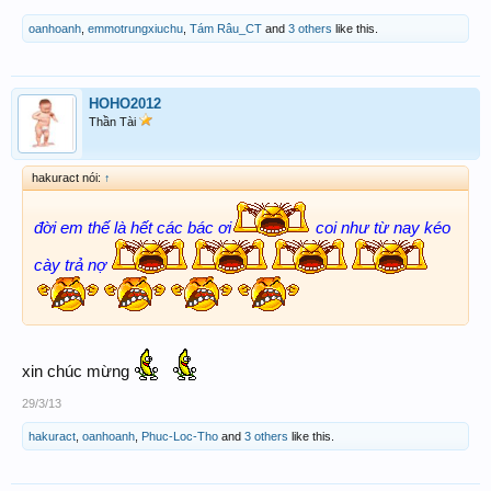
oanhoanh
,
emmotrungxiuchu
,
Tám Râu_CT
and
3 others
like this.
HOHO2012
Thần Tài
hakuract nói:
↑
đời em thế là hết các bác ơi
coi như từ nay kéo
cày trả nợ
xin chúc mừng
29/3/13
hakuract
,
oanhoanh
,
Phuc-Loc-Tho
and
3 others
like this.