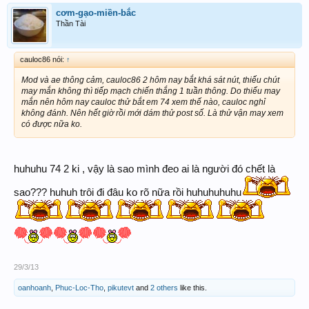
cơm-gạo-miền-bắc
Thần Tài
cauloc86 nói:
↑
Mod và ae thông cảm, cauloc86 2 hôm nay bắt khá sát nút, thiếu chút
may mắn không thì tiếp mạch chiến thắng 1 tuần thông. Do thiếu may
mắn nên hôm nay cauloc thử bắt em 74 xem thế nào, cauloc nghỉ
không đánh. Nên hết giờ rồi mới dám thử post số. Là thử vận may xem
có được nữa ko.
huhuhu 74 2 ki , vậy là sao mình đeo ai là người đó chết là
sao??? huhuh trôi đi đâu ko rõ nữa rồi huhuhuhuhu
29/3/13
oanhoanh
,
Phuc-Loc-Tho
,
pikutevt
and
2 others
like this.