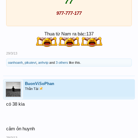
77
977-777-177
Thua từ Nam ra bác:137
29/3/13
oanhoanh
,
pikutevt
,
anhvtp
and
3 others
like this.
BuonViSoPhan
Thần Tài
có 38 kìa
cảm ỏn huynh
29/3/13