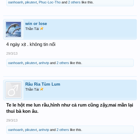
oanhoanh
,
pikutevt
,
Phuc-Loc-Tho
and
2 others
like this.
win or lose
Thần Tài
4 ngày xịt . không tin nổi
29/3/13
oanhoanh
,
pikutevt
,
anhvtp
and
2 others
like this.
Râu Ria Tùm Lum
Thần Tài
Te le hột me lun rầu,hình như cả rum cũng zậy,mai mần lại
thui bà kon âu.
29/3/13
oanhoanh
,
pikutevt
,
anhvtp
and
2 others
like this.