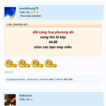
manhhung79
Thần Tài
Perennial member
cafe_thienthai nói:
↑
đất cảng hoa phượng đỏ
song thủ lô kép
44.88
chúc các bạn may mắn.
29/3/13
congnguyenxike
,
oanhoanh
,
pikutevt
and
3 others
like this.
hakuract
Thần Tài