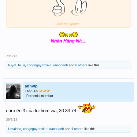
Click to expand...
38
Thân Chúc AE XSTT BigWin !
Nhận Hàng Nà....
29/3/13
huyet_tu_la
,
congnguyenxike
,
oanhoanh
and
6 others
like this.
Luôn có 1 sự thật,
Đằng sau câu nói
...
"Chỉ Là Đùa"
anhvtp
Thần Tài
Perennial member
cái xiên 3 của tui hôm wa, 30 34 74
29/3/13
iumainhe
,
congnguyenxike
,
oanhoanh
and
4 others
like this.