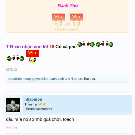
Bạch Thủ
68
Click to expand...
Lót
18
T-R xin nhận con lót
18.
Có cà phê
Chúc ACE Ngày Thứ 6 May Mắn
.
!
29/3/13
mocoitinh
,
congnguyenxike
,
oanhoanh
and
4 others
like this.
nhapmon
Thần Tài
Perennial member
đậu mía nó sợ mb quá chời. toạch
29/3/13