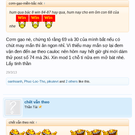
cơm-gạo-miền-bắc nói:
↑
hum qua bác 8 win 84-87 hay qua, hum nay cho em ôm con 68 của
nhe
Cơm gạo nè, chứng tỏ rằng 69 và 30 của mình bắt nếu có
chút may mắn thì ăn ngon nhỉ. Vì thiếu may mắn sợ lại đem
vận đen đến ae theo cauloc nên hôm nay hết giờ ghi mới dám
thử post số 74 mà 2ki. Xin mod 1 chỗ tí nữa em mở bát nhé.
Lấy tinh thần
29/3/13
oanhoanh
,
Phuc-Loc-Tho
,
pikutevt
and
2 others
like this.
chết vẫn theo
Thần Tài
chết vẫn theo nói:
↑