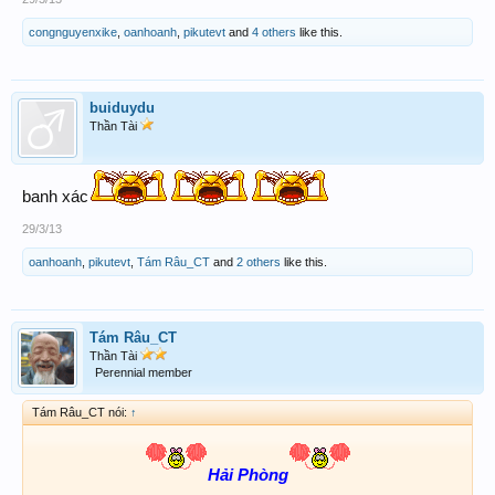
congnguyenxike
,
oanhoanh
,
pikutevt
and
4 others
like this.
buiduydu
Thần Tài
banh xác
29/3/13
oanhoanh
,
pikutevt
,
Tám Râu_CT
and
2 others
like this.
Tám Râu_CT
Thần Tài
Perennial member
Tám Râu_CT nói:
↑
Hải Phòng