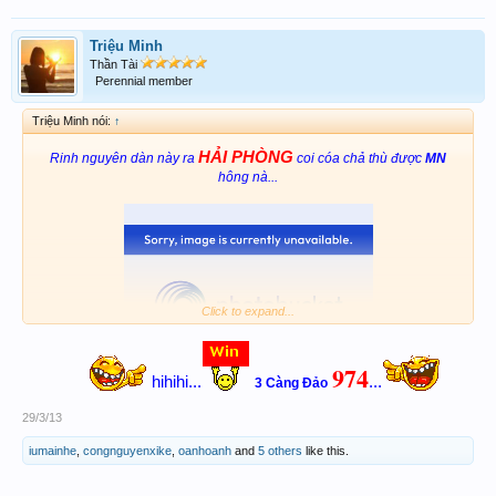
Triệu Minh
Thần Tài
Perennial member
Triệu Minh nói:
↑
HẢI PHÒNG
Rinh nguyên dàn này ra
coi cóa chả thù được
MN
hông nà...
Click to expand...
974
hihihi...
...
3 Càng Đảo
49 - 94
29/3/13
794 -
( 3 Càng - XC Đảo)
iumainhe
,
congnguyenxike
,
oanhoanh
and
5 others
like this.
49 - 94 - 79 - 97