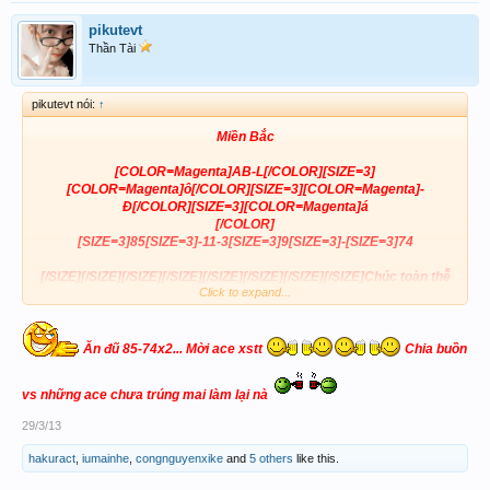
AB + Đá :
pikutevt
Thần Tài
pikutevt nói:
↑
Mi
ền B
ắc
[COLOR=Magenta]AB-L[/COLOR][SIZE=3]
[COLOR=Magenta]ô[/COLOR][SIZE=3][COLOR=Magenta]-
Đ[/COLOR][SIZE=3][COLOR=Magenta]á
[/COLOR]
[SIZE=3]85[SIZE=3]-11-3[SIZE=3]9[SIZE=3]-[SIZE=3]74
[/SIZE][/SIZE][/SIZE][/SIZE][/SIZE][/SIZE][/SIZE][/SIZE]
Ch
úc
to
àn th
ễ
Click to expand...
g
đ ace
xstt big
Ăn
đ
ũ
8
5-
74x2... M
ời ac
e xstt
Chia bu
ồn
vs nh
ững ace ch
ưa tr
úng mai l
àm l
ại n
à
29/3/13
hakuract
,
iumainhe
,
congnguyenxike
and
5 others
like this.