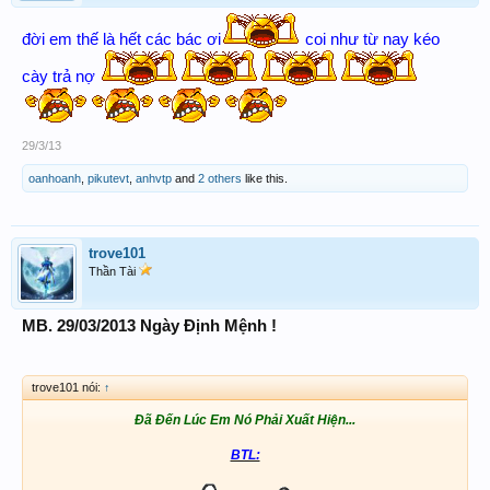
đời em thế là hết các bác ơi
coi như từ nay kéo
cày trả nợ
29/3/13
oanhoanh
,
pikutevt
,
anhvtp
and
2 others
like this.
trove101
Thần Tài
MB. 29/03/2013 Ngày Định Mệnh !
trove101 nói:
↑
Đã Đến Lúc Em Nó Phải Xuất Hiện...
BTL: