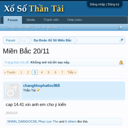
Đăng nhập | Đăng ký
Media
Thành viên
Help Links
Forum
Tìm kiếm diễn đàn
Bài viết gần đây
Forum
...
Dự Đoán Xổ Số Miền Bắc
Miền Bắc 20/11
Trạng thái chủ đề:
Không mở trả lời sau này.
< Trước
1
2
3
4
5
6
7
Tiếp >
changkhophatloc868
Thần Tài
cap 14.41 xin anh em cho ý kiến
20/11/13
NHNN
,
DAINGOC68
,
Phuc-Loc-Tho
and
6 others
like this.