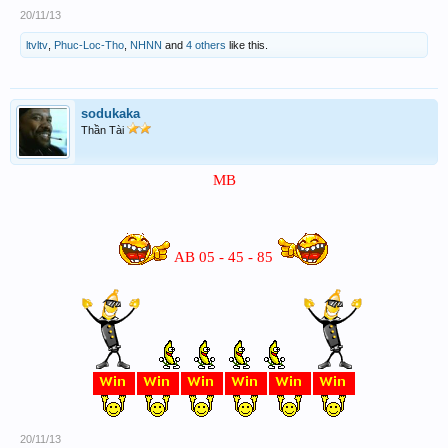
20/11/13
ltvltv
,
Phuc-Loc-Tho
,
NHNN
and
4 others
like this.
sodukaka
Thần Tài
MB
AB 05 - 45 - 85
20/11/13