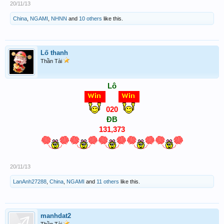
20/11/13
China
,
NGAMI
,
NHNN
and
10 others
like this.
Lố thanh
Thần Tài
Lô
020
ĐB
131,373
20/11/13
LanAnh27288
,
China
,
NGAMI
and
11 others
like this.
manhdat2