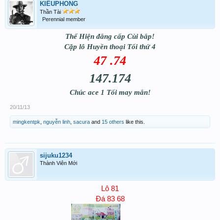
KIỀUPHONG
Thần Tài
Perennial member
Thể Hiện đẳng cấp Cùi bắp!
Cặp lô Huyền thoại Tối thứ 4
47 .74
147.174
Chúc ace 1 Tối may mắn!
20/11/13
mingkentpk
,
nguyễn linh
,
sacura
and
15 others
like this.
sijuku1234
Thành Viên Mới
Lô 81
Đá 83 68