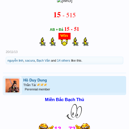
15
- 515
15 - 51
AB + Đá
20/11/13
nguyễn linh
,
sacura
,
Bạch Vân
and
14 others
like this.
Hồ Duy Dung
Thần Tài
Perennial member
Miền Bắc Bạch Thủ
12
72