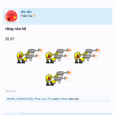
alo alo
Thần Tài
răng rứa hề
35 87
20/11/13
NHNN
,
DAINGOC68
,
Phuc-Loc-Tho
and
6 others
like this.