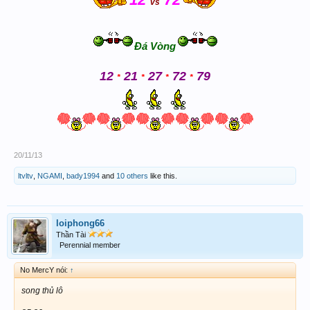
vs
Đá Vòng
12
21
27
72
79
*
*
*
*
20/11/13
ltvltv
,
NGAMI
,
bady1994
and
10 others
like this.
loiphong66
Thần Tài
Perennial member
No MercY nói:
↑
song thủ lô