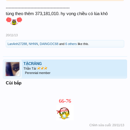
--------------------------------------------
tùng theo thêm 373,181,010. hy vọng chiều có lúa khô
20/11/13
LanAnh27288
,
NHNN
,
DAINGOC68
and
6 others
like this.
TẶCRĂNG
Thần Tài
Perennial member
Cùi bắp
66-76
Chỉnh sửa cuối:
20/11/13