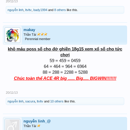
20/11/13
nguyễn linh
,
ltvltv
,
bady1994
and
8 others
like this.
makay
Thần Tài
Perennial member
khô máu poss số cho đở ghiền 18g15 xem xổ số cho tức
chơi
59 = 459 = 0459
64 = 464 = 964 = 6964
88 = 288 = 2288 = 5288
Chúc toàn thể ACE 4R big ...... Big..... BIGWIN!!!!!!!
20/11/13
nguyễn linh
,
sacura
,
ltvltv
and
10 others
like this.
nguyễn linh_@
Thần Tài