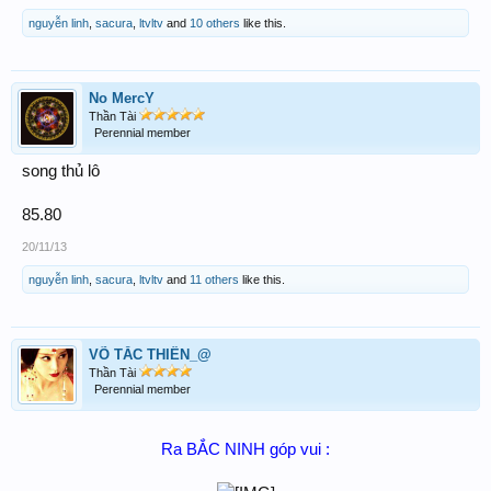
nguyễn linh
,
sacura
,
ltvltv
and
10 others
like this.
No MercY
Thần Tài
Perennial member
song thủ lô
85.80
20/11/13
nguyễn linh
,
sacura
,
ltvltv
and
11 others
like this.
VÕ TẮC THIÊN_@
Thần Tài
Perennial member
Ra BẮC NINH góp vui :