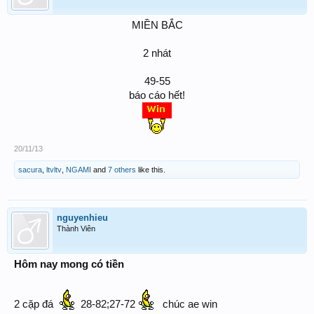
MIỀN BẮC
2 nhát
49-55
báo cáo hết!
20/11/13
sacura
,
ltvltv
,
NGAMI
and
7 others
like this.
nguyenhieu
Thành Viên
Hôm nay mong có tiền
2 cặp đá
28-82;27-72
chúc ae win