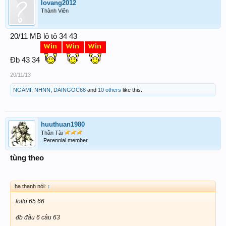
lovang2012
Thành Viên
20/11 MB lô tô 34 43
Đb 43 34
20/11/13
NGAMI
,
NHNN
,
DAINGOC68
and
10 others
like this.
huuthuan1980
Thần Tài
Perennial member
tùng theo
ha thanh nói:
↑
lotto 65 66
đb đâu 6 câu 63