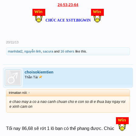
24-53-23-64
CHÚC ACE XSTT.BIGWIN
20/11/13
manhdat2
,
nguyễn linh
,
sacura
and
16 others
like this.
choisokiemtien
Thần Tài
trimaitan nói:
↑
e chao may a co a nao canh chuan cho e con so di e thua bay ngay roi
e xinh cam on
Tối nay 86,68 sẽ rớt 1 lô bạn có thể phang được. Chúc