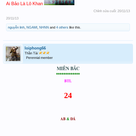
Ai Bảo Là Lô Khan
Chỉnh sửa cuối:
20/11/13
20/11/13
nguyễn linh
,
NGAMI
,
NHNN
and
4 others
like this.
loiphong66
Thần Tài
Perennial member
MIỀN BẮC
*************
BTL
24
AB
&
ĐÁ