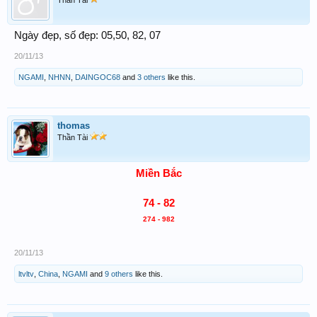
Thần Tài
Ngày đẹp, số đẹp: 05,50, 82, 07
20/11/13
NGAMI
,
NHNN
,
DAINGOC68
and
3 others
like this.
thomas
Thần Tài
Miền Bắc
74 - 82
274 - 982
20/11/13
ltvltv
,
China
,
NGAMI
and
9 others
like this.