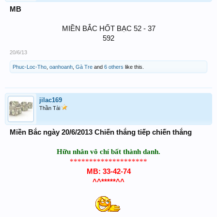
MB
MIỀN BẮC HỐT BẠC 52 - 37
592​
20/6/13
Phuc-Loc-Tho
,
oanhoanh
,
Gà Tre
and
6 others
like this.
jilac169
Thần Tài
Miền Bắc ngày 20/6/2013 Chiến thắng tiếp chiến thắng
Hữu nhân vô chí bất thành danh.
********************
MB: 33-42-74
^^*****^^