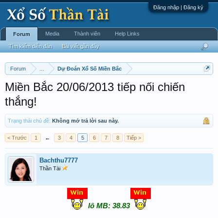
Đăng nhập | Đăng ký
Media
Thành viên
Help Links
Forum
Tìm kiếm diễn đàn
Bài viết gần đây
Forum
...
Dự Đoán Xổ Số Miền Bắc
Miền Bắc 20/06/2013 tiếp nối chiến
thắng!
Trạng thái chủ đề:
Không mở trả lời sau này.
< Trước
1
←
3
4
5
6
7
8
Tiếp >
Bachthu7777
Thần Tài
lô MB: 38.83