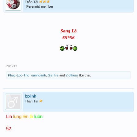
Thần Tài
Perennial member
Song Lô
65*56
20/6/13
Phuc-Loc-Tho
,
oanhoanh
,
Gà Tre
and
2 others
like this.
lxxinh
Thần Tài
Lih
lung
lên
là
luôn
52