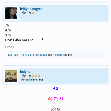
b4byhoangyen
Thần Tài
76
476
976
Đơn Giản mà Hiệu Quả
20/6/13
Phuc-Loc-Tho
,
Gà Tre
,
hello1979
and
4 others
like this.
ladyha
Thần Tài
Perennial member
AB
44
,
70, 81
lót lô