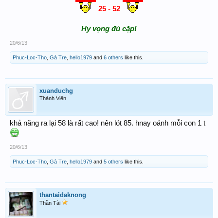
25 - 52
Hy vọng đủ cặp!
20/6/13
Phuc-Loc-Tho
,
Gà Tre
,
hello1979
and
6 others
like this.
xuanduchg
Thành Viên
khả năng ra lại 58 là rất cao! nên lót 85. hnay oánh mỗi con 1 t
20/6/13
Phuc-Loc-Tho
,
Gà Tre
,
hello1979
and
5 others
like this.
thantaidaknong
Thần Tài