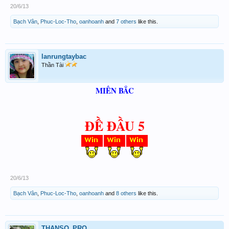
20/6/13
Bạch Vân
,
Phuc-Loc-Tho
,
oanhoanh
and
7 others
like this.
lanrungtaybac
Thần Tài
MIỀN BẮC
ĐỀ ĐẦU 5
20/6/13
Bạch Vân
,
Phuc-Loc-Tho
,
oanhoanh
and
8 others
like this.
THANSO_PRO