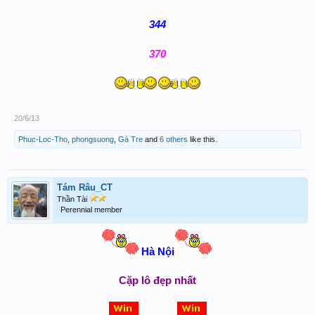
344
370
20/6/13
Phuc-Loc-Tho
,
phongsuong
,
Gà Tre
and
6 others
like this.
Tám Râu_CT
Thần Tài
Perennial member
Hà Nội
Cặp lô đẹp nhất