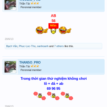
Thần Tài
Perennial member
AB
56
20/6/13
Bạch Vân
,
Phuc-Loc-Tho
,
oanhoanh
and
7 others
like this.
THANSO_PRO
Thần Tài
Perennial member
Trong thời gian thử nghiệm không chơi
lô + đá + ab
69 96 95
20/6/13