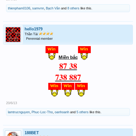
thienpham0106
,
samvnn
,
Bạch Vân
and
8 others
like this.
hello1979
Thần Tài
Perennial member
Miền bắc
87 38
738 887
20/6/13
lamtrucnguyen
,
Phuc-Loc-Tho
,
oanhoanh
and
5 others
like this.
188BET