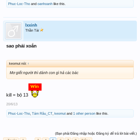
Phuc-Loc-Tho
and
oanhoanh
like this.
lxxinh
Thần Tài
sao phải xoắn
keomut nói:
↑
Mơ giết người thì đánh con gì hả các bác
kill = bộ 13
20/6/13
Phuc-Loc-Tho
,
Tám Râu_CT
,
keomut
and
1 other person
like this.
(Bạn phải Đăng nhập hoặc Đăng ký để trả lời bài viết.)