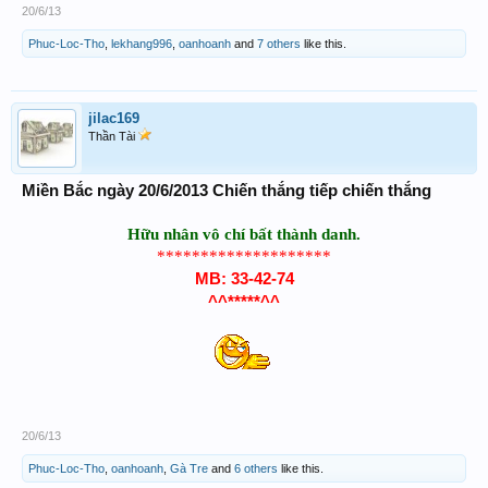
20/6/13
Phuc-Loc-Tho
,
lekhang996
,
oanhoanh
and
7 others
like this.
jilac169
Thần Tài
Miền Bắc ngày 20/6/2013 Chiến thắng tiếp chiến thắng
Hữu nhân vô chí bất thành danh.
********************
MB: 33-42-74
^^*****^^
20/6/13
Phuc-Loc-Tho
,
oanhoanh
,
Gà Tre
and
6 others
like this.