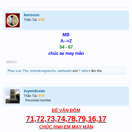
kensoun
Thần Tài
MB
A-->Z
54 - 67
chúc ae may mắn
20/6/13
Phuc-Loc-Tho
,
emmotrungxiuchu
,
oanhoanh
and
7 others
like this.
tuyendovan
Thần Tài
Perennial member
ĐỀ VĂN ĐÓM
71,72,73,74,78,79,16,17
CHÚC ANH EM MAY MẮN