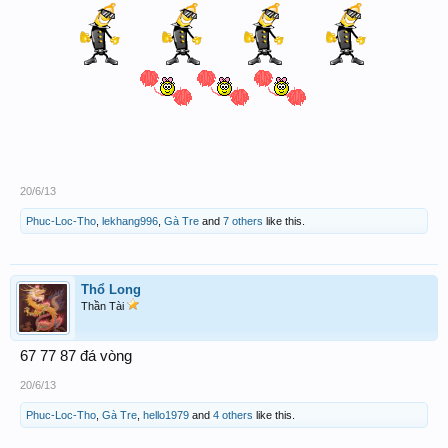
20/6/13
Phuc-Loc-Tho
,
lekhang996
,
Gà Tre
and
7 others
like this.
Thổ Long
Thần Tài
67 77 87 đá vòng
20/6/13
Phuc-Loc-Tho
,
Gà Tre
,
hello1979
and
4 others
like this.