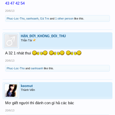
43 47 42 54
20/6/13
Phuc-Loc-Tho
,
oanhoanh
,
Gà Tre
and
1 other person
like this.
HẬN_ĐỜI_KHÔNG_ĐỐI_THỦ
Thần Tài
A 32 1 nhát thui
20/6/13
Phuc-Loc-Tho
and
oanhoanh
like this.
keomut
Thành Viên
Mơ giết người thì đánh con gì hả các bác
20/6/13