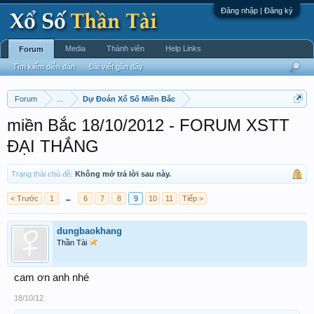
Đăng nhập | Đăng ký
Media
Thành viên
Help Links
Forum
Tìm kiếm diễn đàn
Bài viết gần đây
Forum
...
Dự Đoán Xổ Số Miền Bắc
miền Bắc 18/10/2012 - FORUM XSTT
ĐẠI THẮNG
Trạng thái chủ đề:
Không mở trả lời sau này.
< Trước
1
←
6
7
8
9
10
11
Tiếp >
dungbaokhang
Thần Tài
cam ơn anh nhé
18/10/12