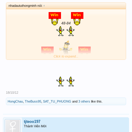
nhadaututhongminh nói:
↑
48-84
Click to expand...
View attachment 19170
18/10/12
HongChau
,
TheBuss95
,
SAT_TU_PHUONG
and
3 others
like this.
tjteoo197
Thành Viên Mới