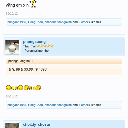
vầng em xin
18/10/12
hunganh1987
,
HongChau
,
nhadaututhongminh
and
2 others
like this.
phongsuong
Thần Tài
Perennial member
phongsuong nói:
↑
BTL 88 B 33.88.494.090
18/10/12
hunganh1987
,
HongChau
,
nhadaututhongminh
and
7 others
like this.
choi1ty_chozui