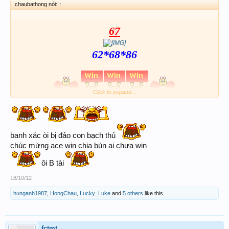
chaubathong nói:
↑
67
62*68*86
967-1967
Click to expand...
banh xác òi bị đảo con bạch thủ
chúc mừng ace win chia bùn ai chưa win
ôi B tài
18/10/12
hunganh1987
,
HongChau
,
Lucky_Luke
and
5 others
like this.
fctmt