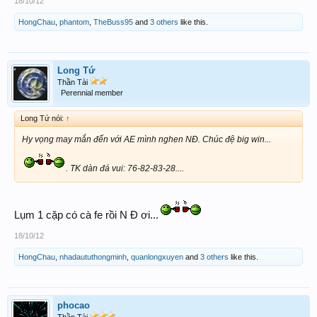
18/10/12
HongChau
,
phantom
,
TheBuss95
and
3 others
like this.
Long Tứ
Thần Tài
Perennial member
Long Tứ nói:
↑
Hy vọng may mắn đến với AE mình nghen NĐ. Chúc đệ big win...
. TK dàn đá vui: 76-82-83-28....
Lụm 1 cặp có cà fe rồi N Đ ơi...
18/10/12
HongChau
,
nhadaututhongminh
,
quanlongxuyen
and
3 others
like this.
phocao