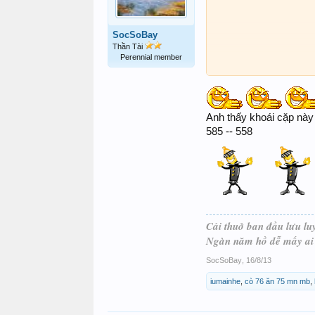
SocSoBay
Thần Tài
Perennial member
Anh thấy khoái cặp này 
585 -- 558
Cái thuở ban đầu lưu lu
Ngàn năm hồ dễ mấy ai
SocSoBay
,
16/8/13
iumainhe
,
cò 76 ăn 75 mn mb
,