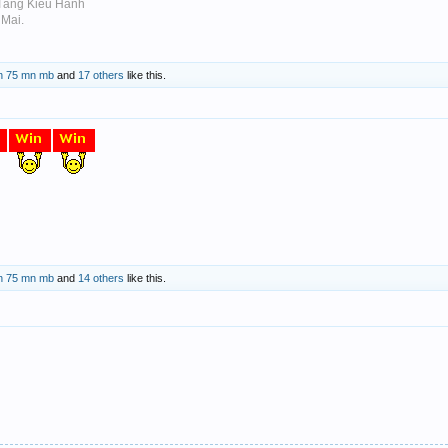
Tàng Kiểu Hãnh
 Mai.
n 75 mn mb
and
17 others
like this.
n 75 mn mb
and
14 others
like this.