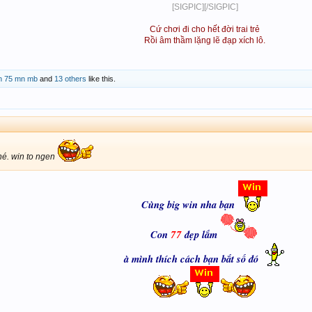
[SIGPIC][/SIGPIC]
Cứ chơi đi cho hết đời trai trẻ
Rồi âm thầm lặng lẽ đạp xích lô.
n 75 mn mb
and
13 others
like this.
é. win to ngen
Cùng big win nha bạn
Con
77
đẹp lắm
à mình thích cách bạn bắt số đó