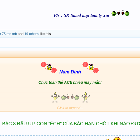
P/s : SR Smod mụi tám tý xíu
n 75 mn mb
and
19 others
like this.
Nam Định
Chúc toàn thể ACE nhiều may mắn!
Click to expand...
ngày
2
).
BÁC 8 RÂU UI ! CON "ẾCH
" CỦA BÁC HẠN
CHÓT KHI NÀ
O ĐƯ