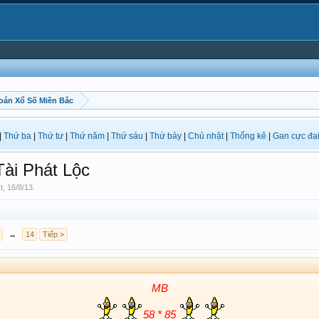
oán Xổ Số Miền Bắc
|
Thứ ba
|
Thứ tư
|
Thứ năm
|
Thứ sáu
|
Thứ bảy
|
Chủ nhật
|
Thống kê
|
Gan cực đạ
ài Phát Lộc‎
t
,
16/8/13
.
→
14
Tiếp >
MB
58 * 85