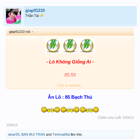
giap91210
Thần Tài
giap91210 nói:
↑
- Lô Không Giống Ai -
85.58
Click to expand...
Đá xoay
Ăn Lô : 85 Bạch Thủ​
85.69.91.09
Chỉnh sửa cuối:
15/9/13
15/9/13
dwar93
,
BAN BUI TRAN
and
Tinhmai0fai
like this.