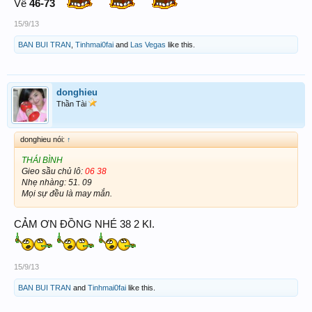
46-73
Về
15/9/13
BAN BUI TRAN
,
Tinhmai0fai
and
Las Vegas
like this.
donghieu
Thần Tài
donghieu nói:
↑
THÁI BÌNH
Gieo sầu chủ lô:
06 38
Nhẹ nhàng: 51. 09
Mọi sự đều là may mắn.
CẢM ƠN ĐỒNG NHÉ 38 2 KI.
15/9/13
BAN BUI TRAN
and
Tinhmai0fai
like this.