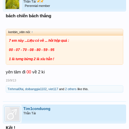
Thần Tài
Perennial member
bách chiến bách thắng
kenbin_xitin nói:
↑
7 em này ...Liệu có về ... hồi hộp quá :
00 - 07 - 70 - 08 - 80 - 59 - 95
1 là tưng bừng 2 là xỉu hẳn !
00
yên tâm đi
về 2 ki
15/9/13
Tinhmai0fai
,
doibanggia1102
,
viet117
and
2 others
like this.
Tim1conduong
Thần Tài
Kết !