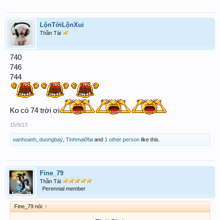
LộnTớiLộnXui
Thần Tài
740
746
744
Ko có 74 trời ơi
15/9/13
oanhoanh
,
duongbay
,
Tinhmai0fai
and
1 other person
like this.
Fine_79
Thần Tài
Perennial member
Fine_79 nói:
↑