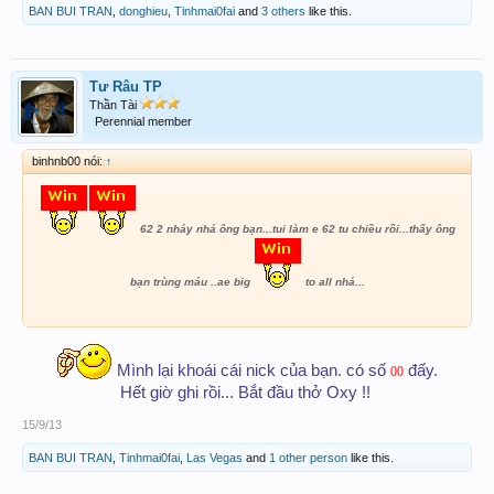
BAN BUI TRAN
,
donghieu
,
Tinhmai0fai
and
3 others
like this.
Tư Râu TP
Thần Tài
Perennial member
binhnb00 nói:
↑
62 2 nháy nhá ông bạn...tui làm e 62 tu chiều rồi...thấy ông
bạn trùng máu ..ae big
to all nhá...
Mình lại khoái cái nick của bạn. có số
đấy.
00
Hết giờ ghi rồi... Bắt đầu thở Oxy !!
15/9/13
BAN BUI TRAN
,
Tinhmai0fai
,
Las Vegas
and
1 other person
like this.