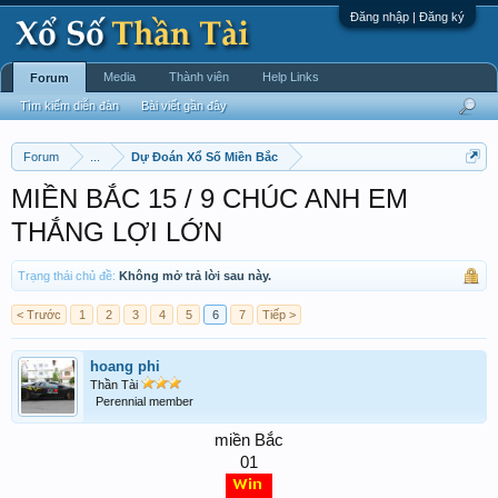
Đăng nhập | Đăng ký
Media
Thành viên
Help Links
Forum
Tìm kiếm diễn đàn
Bài viết gần đây
Forum
...
Dự Đoán Xổ Số Miền Bắc
MIỀN BẮC 15 / 9 CHÚC ANH EM
THẮNG LỢI LỚN
Trạng thái chủ đề:
Không mở trả lời sau này.
< Trước
1
2
3
4
5
6
7
Tiếp >
hoang phi
Thần Tài
Perennial member
miền Bắc
01