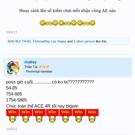
Hnay rảnh lên số kiếm chút mồi nhậu cùng AE nào
Thân Chúc anh em XSTT BiG WIN to all !!
15/9/13
BAN BUI TRAN
,
Tinhmai0fai
,
Las Vegas
and
1 other person
like this.
makay
Thần Tài
Perennial member
poss giờ cuối............... có ko ta???????????
54-85
754-885
1754-5885
Chúc toàn thể ACE 4R tối nay bigwin
15/9/13