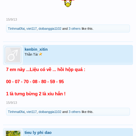
15/9/13
Tinhmai0fai
,
viet117
,
doibanggia1102
and
3 others
like this.
kenbin_xitin
Thần Tài
7 em này ...Liệu có về ... hồi hộp quá :
00 - 07 - 70 - 08 - 80 - 59 - 95
1 là tưng bừng 2 là xỉu hẳn !
15/9/13
Tinhmai0fai
,
viet117
,
doibanggia1102
and
3 others
like this.
tieu ly phi dao