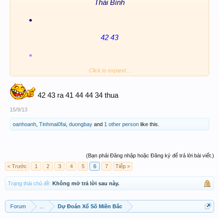
Thái Bình
42 43
Click to expand...
lót
42 43 ra 41 44 44 34 thua
24
15/9/13
oanhoanh
,
Tinhmai0fai
,
duongbay
and
1 other person
like this.
(Bạn phải Đăng nhập hoặc Đăng ký để trả lời bài viết.)
< Trước
1
2
3
4
5
6
7
Tiếp >
Trạng thái chủ đề:
Không mở trả lời sau này.
Forum
...
Dự Đoán Xổ Số Miền Bắc