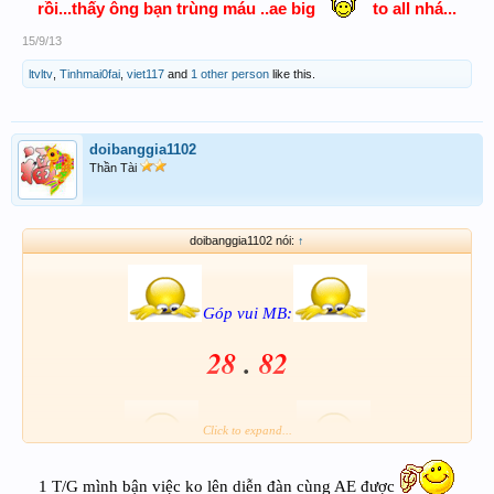
rồi...thấy ông bạn trùng máu ..ae big
to all nhá...​
Chúc ACE vui vẻ & hạnh phúc.
15/9/13
ltvltv
,
Tinhmai0fai
,
viet117
and
1 other person
like this.
doibanggia1102
Thần Tài
doibanggia1102 nói:
↑
Góp vui MB:
28
.
82
Click to expand...
Chắc là có !!!
1 T/G mình bận việc ko lên diễn đàn cùng AE được