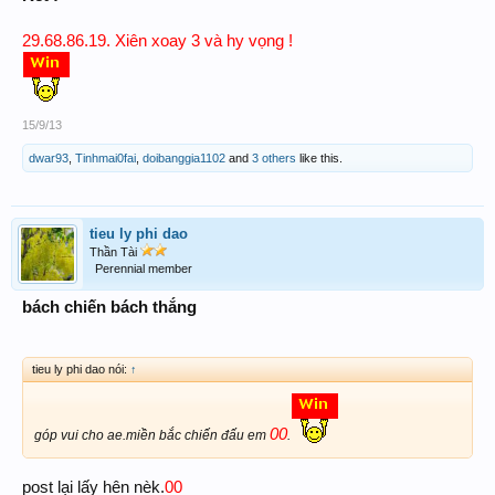
29.68.86.19. Xiên xoay 3 và hy vọng !
15/9/13
dwar93
,
Tinhmai0fai
,
doibanggia1102
and
3 others
like this.
tieu ly phi dao
Thần Tài
Perennial member
bách chiến bách thắng
tieu ly phi dao nói:
↑
00
góp vui cho ae.miền bắc chiến đấu em
.
00
post lại lấy hên nèk.