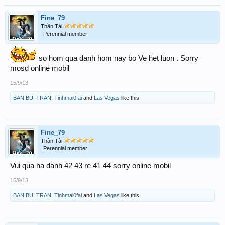
Fine_79
Thần Tài
Perennial member
so hom qua danh hom nay bo Ve het luon . Sorry
mosd online mobil
15/9/13
BAN BUI TRAN
,
Tinhmai0fai
and
Las Vegas
like this.
Fine_79
Thần Tài
Perennial member
Vui qua ha danh 42 43 re 41 44 sorry online mobil
15/9/13
BAN BUI TRAN
,
Tinhmai0fai
and
Las Vegas
like this.