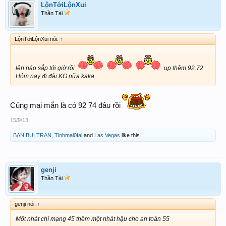
LộnTớiLộnXui
Thần Tài
LộnTớiLộnXui nói:
↑
lên nào sắp tới giờ rồi
up thêm 92.72
Hôm nay đi đài KG nữa kaka
Củng mai mắn là có 92 74 đâu rồi
15/9/13
BAN BUI TRAN
,
Tinhmai0fai
and
Las Vegas
like this.
genji
Thần Tài
genji nói:
↑
Một nhát chí mạng 45 thêm một nhát hậu cho an toàn 55