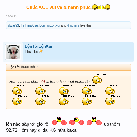
Chúc ACE vui vẻ & hạnh phúc.
15/9/13
dwar93
,
Tinhmai0fai
,
LộnTớiLộnXui
and
6 others
like this.
LộnTớiLộnXui
Thần Tài
LộnTớiLộnXui nói:
↑
74
Hôm nay chỉ chọn
ai trùng kèo quất mạnh đê
lên nào sắp tới giờ rồi
up thêm
92.72 Hôm nay đi đài KG nữa kaka