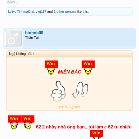
15/9/13
ltvltv
,
Tinhmai0fai
,
viet117
and
1 other person
like this.
binhnb00
Thần Tài
Ngộ Không nói:
↑
MIỀN BẮC
62
Click to expand...
62 2 nháy nhá ông bạn...tui làm e 62 tu chiều
Số không giống ai - Chẳng ai giống mình.