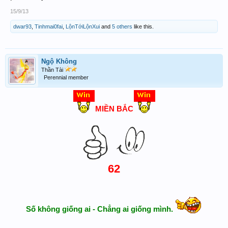
15/9/13
dwar93
,
Tinhmai0fai
,
LộnTớiLộnXui
and
5 others
like this.
Ngộ Không
Thần Tài
Perennial member
MIỀN BẮC
62
Số không giống ai - Chẳng ai giống mình.