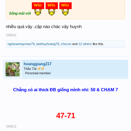
Sống mãi với
nhiều quá vậy .cặp nào chác vậy huynh
15/8/12
ngoisaomayman79
,
tanthuyhoang79
,
chocon
and
12 others
like this.
hoanggiang217
Thần Tài
Perennial member
Chẳng có ai thick ĐB giống mình nhỉ: 50 & CHẠM 7
47-71
15/8/12