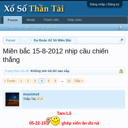
Đăng nhập | Đăng ký
Media
Thành viên
Help Links
Forum
Tìm kiếm diễn đàn
Bài viết gần đây
Forum
...
Dự Đoán Xổ Số Miền Bắc
Miền bắc 15-8-2012 nhịp cầu chiến
thắng
Trạng thái chủ đề:
Không mở trả lời sau này.
< Trước
1
2
3
4
5
6
→
11
Tiếp >
muoimot
Thần Tài
Tam Lô
05-22-15
ghép xiên ăn đủ nà