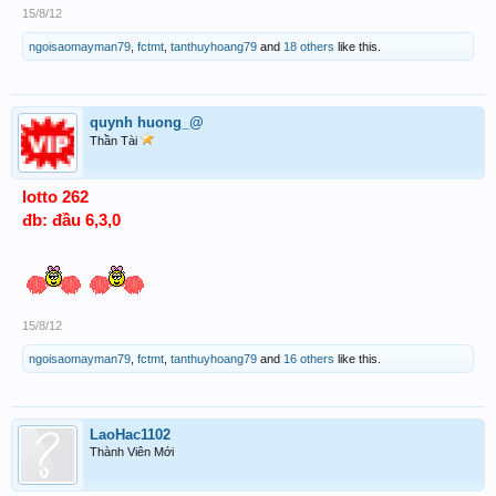
15/8/12
ngoisaomayman79
,
fctmt
,
tanthuyhoang79
and
18 others
like this.
quynh huong_@
Thần Tài
lotto 262
đb: đầu 6,3,0
15/8/12
ngoisaomayman79
,
fctmt
,
tanthuyhoang79
and
16 others
like this.
LaoHac1102
Thành Viên Mới