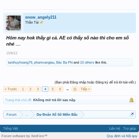
snow_angely211
Thần Tài
Hôm nay hok thấy gì cả. AE có thấy số nào thì cho em số
nhé
....
15/8/12
tanthuyhoang79
,
phamvangiau
,
Bác Ba Phi
and
10 others
like this.
(Bạn phải Đăng nhập hoặc Đăng ký để trả lời bài viết.)
< Trước
1
2
3
4
5
6
→
11
Tiếp >
Trạng thái chủ đề:
Không mở trả lời sau này.
Forum
...
Dự Đoán Xổ Số Miền Bắc
Tiếng Việt
Liên hệ
Trợ giúp
Forum software by XenForo™
Quy định và Nội quy