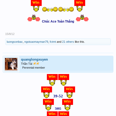
Chúc Ace Toàn Thắng
15/8/12
luongsonbac
,
ngoisaomayman79
,
fctmt
and
21 others
like this.
quanglongxuyen
Thần Tài
Perennial member
39-52
5995