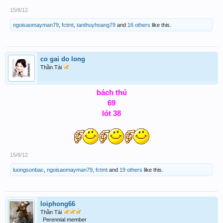
15/8/12
ngoisaomayman79
,
fctmt
,
tanthuyhoang79
and
16 others
like this.
co gai do long
Thần Tài
bách thú
69
lót 38
15/8/12
luongsonbac
,
ngoisaomayman79
,
fctmt
and
19 others
like this.
loiphong66
Thần Tài
Perennial member