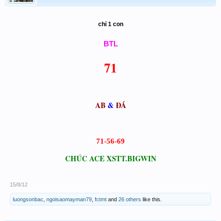
chỉ 1 con
BTL
71
AB
&
ĐÁ
71-56-69
CHÚC ACE XSTT.BIGWIN
15/8/12
luongsonbac
,
ngoisaomayman79
,
fctmt
and
26 others
like this.