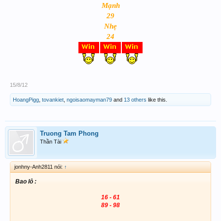
Mạnh
29
Nhẹ
24
15/8/12
HoangPigg
,
tovankiet
,
ngoisaomayman79
and
13 others
like this.
Truong Tam Phong
Thần Tài
jonhny-Anh2811 nói:
↑
Bao lô :
16 - 61
89 - 98