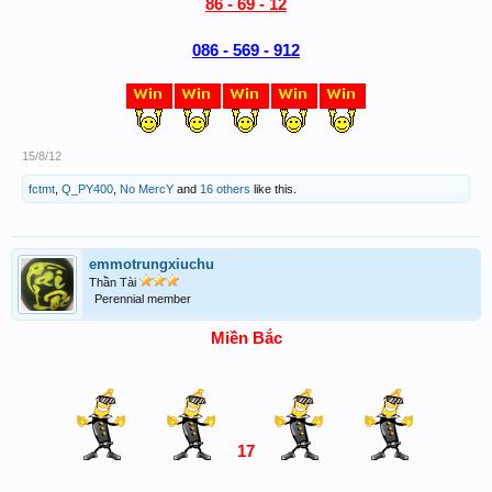
86 - 69 - 12
086 - 569 - 912
15/8/12
fctmt
,
Q_PY400
,
No MercY
and
16 others
like this.
emmotrungxiuchu
Thần Tài
Perennial member
Miền Bắc
17