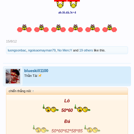
ab.lô.đá.3c=4
15/8/12
luongsonbac
,
ngoisaomayman79
,
No MercY
and
19 others
like this.
blueskill1100
Thần Tài
chiến thắng nói:
↑
Lô
50*60
Đá
50*60*62*58*85