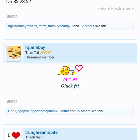
Da 89 28 92
Chỉnh sửa cuối:
15/8/12
15/8/12
ngoisaomayman79
,
fctmt
,
tanthuyhoang79
and
12 others
like this.
Kjbinhbay
Thần Tài
Perennial member
74 * 91
___Gluck fr!___
15/8/12
Haru_nguyen
,
ngoisaomayman79
,
fctmt
and
25 others
like this.
trunghieumobile
Thành Viên