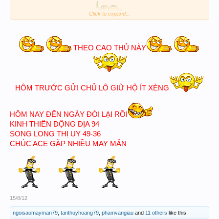
Click to expand...
THEO CAO THỦ NÀY
HÔM TRƯỚC GỬI CHỦ LÔ GIỮ HỘ ÍT XÈNG
HÔM NAY ĐẾN NGÀY ĐÒI LẠI RỒI
KINH THIÊN ĐỘNG ĐỊA 94
SONG LONG THỊ UY 49-36
CHÚC ACE GẶP NHIỀU MAY MẮN
15/8/12
ngoisaomayman79
,
tanthuyhoang79
,
phamvangiau
and
11 others
like this.