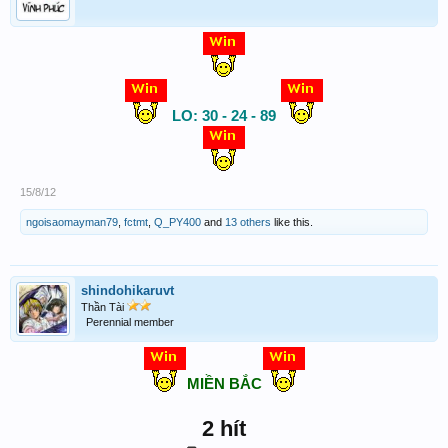
LO: 30 - 24 - 89
15/8/12
ngoisaomayman79
,
fctmt
,
Q_PY400
and
13 others
like this.
shindohikaruvt
Thần Tài
Perennial member
MIỀN BẮC
2 hít