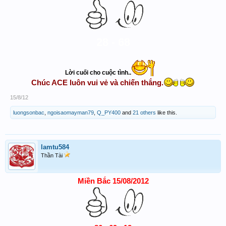
28 - 68
Lời cuối cho cuộc tình..
Chúc ACE luôn vui vẻ và chiến thắng.
15/8/12
luongsonbac
,
ngoisaomayman79
,
Q_PY400
and
21 others
like this.
lamtu584
Thần Tài
Miền Bắc 15/08/2012