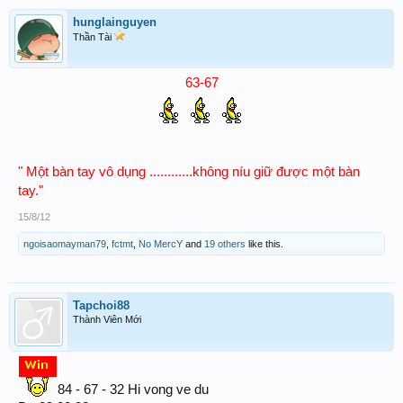
hunglainguyen
Thần Tài
63-67
" Một bàn tay vô dụng ............không níu giữ được một bàn
tay."
15/8/12
ngoisaomayman79
,
fctmt
,
No MercY
and
19 others
like this.
Tapchoi88
Thành Viên Mới
84 - 67 - 32 Hi vong ve du