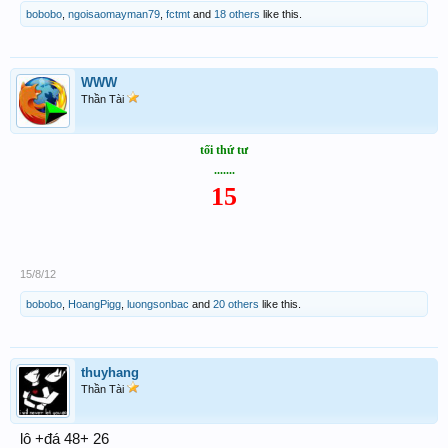
bobobo
,
ngoisaomayman79
,
fctmt
and
18 others
like this.
WWW
Thần Tài
tối thứ tư
.......
15
15/8/12
bobobo
,
HoangPigg
,
luongsonbac
and
20 others
like this.
thuyhang
Thần Tài
lô +đá 48+ 26