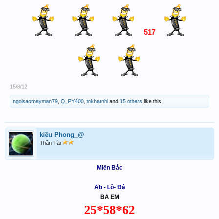
517
15/8/12
ngoisaomayman79
,
Q_PY400
,
tokhatnhi
and
15 others
like this.
kiều Phong_@
Thần Tài
Miền Bắc
Ab - Lô- Đá
BA EM
25*58*62