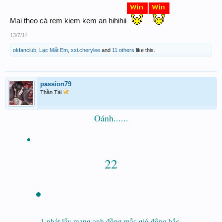
Mai theo cà rem kiem kem an hihihii
13/7/14
Chúc anh chị em www.xosothantai.com big win !!!
okfanclub
,
Lạc Mất Em
,
xxi.cherylee
and
11 others
like this.
passion79
Thần Tài
Oánh......​
22
1 nhát lấy mạng anh đồng mắc gió đông bắc