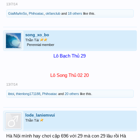
13/7/14
GiaiMaAnSo
,
Phihoatac
,
okfanclub
and
18 others
like this.
song_xo_bo
Thần Tài
Perennial member
Lô Bạch Thủ 29 ​
Lô Song Thủ 02 20 ​
13/7/14
ibtoi
,
thienlong171188
,
Phihoatac
and
20 others
like this.
lode_laniemvui
Thần Tài
Hà Nội mình hay chơi cặp 696 với 29 mà con 29 lâu rồi Hà