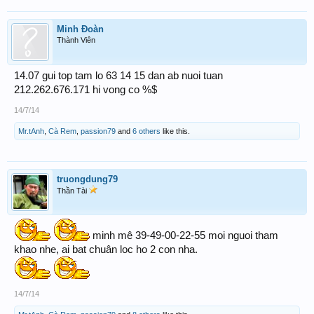
Minh Đoàn
Thành Viên
14.07 gui top tam lo 63 14 15 dan ab nuoi tuan
212.262.676.171 hi vong co %$
14/7/14
Mr.tAnh
,
Cà Rem
,
passion79
and
6 others
like this.
truongdung79
Thần Tài
minh mê 39-49-00-22-55 moi nguoi tham
khao nhe, ai bat chuân loc ho 2 con nha.
14/7/14