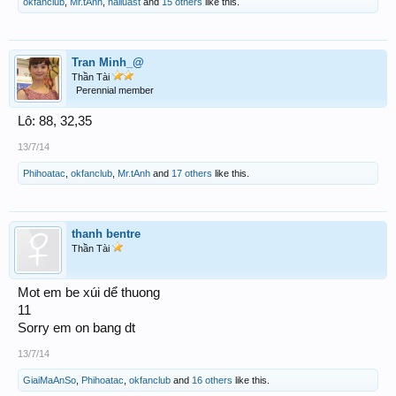
okfanclub
,
Mr.tAnh
,
hailuast
and
15 others
like this.
Tran Minh_@
Thần Tài
Perennial member
Lô: 88, 32,35
13/7/14
Phihoatac
,
okfanclub
,
Mr.tAnh
and
17 others
like this.
thanh bentre
Thần Tài
Mot em be xúi dể thuong
11
Sorry em on bang dt
13/7/14
GiaiMaAnSo
,
Phihoatac
,
okfanclub
and
16 others
like this.