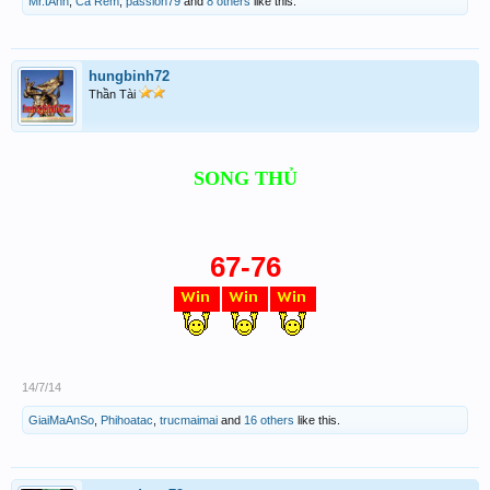
Mr.tAnh
,
Cà Rem
,
passion79
and
8 others
like this.
hungbinh72
Thần Tài
SONG THỦ
67-76
14/7/14
GiaiMaAnSo
,
Phihoatac
,
trucmaimai
and
16 others
like this.