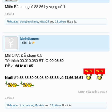
Miền Bắc song lô 88 86 hy vọng có 1
14/7/14
Phihoatac
,
dungbaokhang
,
vjdau26
and
13 others
like this.
binhdiamoc
Thần Tài
MB 14/7: ĐỀ chạm 0.5
Tớ thích 00.010.050 BTLO
00.05.50
ĐỀ đuôi lẻ 01.05
Nuôi đề 58.85.30.03.08.80.53.35 và 11.66.16.61
Chỉnh sửa cuối:
14/7/14
14/7/14
Phihoatac
,
trucmaimai
,
Mr.tAnh
and
13 others
like this.