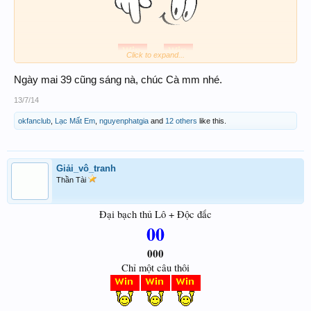
Click to expand...
39
Ngày mai 39 cũng sáng nà, chúc Cà mm nhé.
13/7/14
okfanclub
,
Lạc Mất Em
,
nguyenphatgia
and
12 others
like this.
Chúc anh chị em www.xosothantai.com big win !!!
Giải_vô_tranh
Thần Tài
Đại bạch thủ Lô + Độc đắc
00
000
Chỉ một câu thôi