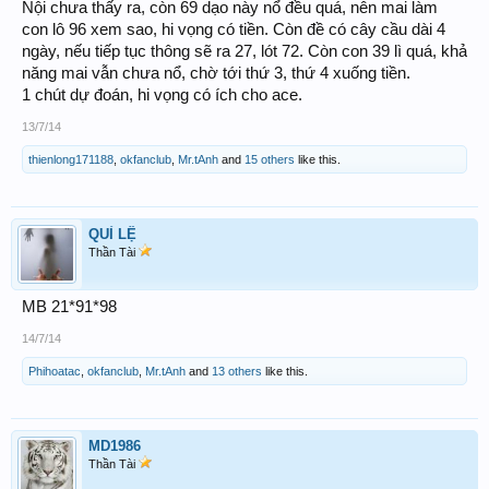
Nội chưa thấy ra, còn 69 dạo này nổ đều quá, nên mai làm
con lô 96 xem sao, hi vọng có tiền. Còn đề có cây cầu dài 4
ngày, nếu tiếp tục thông sẽ ra 27, lót 72. Còn con 39 lì quá, khả
năng mai vẫn chưa nổ, chờ tới thứ 3, thứ 4 xuống tiền.
1 chút dự đoán, hi vọng có ích cho ace.
13/7/14
thienlong171188
,
okfanclub
,
Mr.tAnh
and
15 others
like this.
QUỈ LỆ
Thần Tài
MB 21*91*98
14/7/14
Phihoatac
,
okfanclub
,
Mr.tAnh
and
13 others
like this.
MD1986
Thần Tài