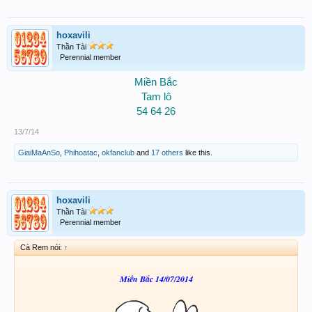
hoxavili
Thần Tài
Perennial member
Miền Bắc
Tam lô
54 64 26​
13/7/14
GiaiMaAnSo
,
Phihoatac
,
okfanclub
and
17 others
like this.
hoxavili
Thần Tài
Perennial member
Cà Rem nói:
↑
Miền Bắc 14/07/2014