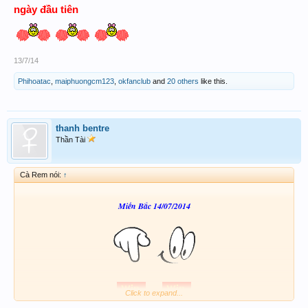
ngày đầu tiên
13/7/14
Phihoatac
,
maiphuongcm123
,
okfanclub
and
20 others
like this.
thanh bentre
Thần Tài
Cà Rem nói:
↑
Miền Bắc 14/07/2014
Click to expand...
39