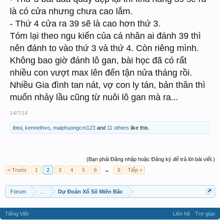
là có cửa nhưng chưa cao lắm.
- Thứ 4 cửa ra 39 sẽ là cao hơn thứ 3.
Tóm lại theo ngu kiến của cá nhân ai đánh 39 thì
nên đánh to vào thứ 3 và thứ 4. Còn riêng mình.
Không bao giờ đánh lô gan, bài học đã có rất
nhiều con vượt max lên đến tận nửa tháng rồi.
Nhiều Gia đình tan nát, vợ con ly tán, bản thân thì
muốn nhảy lầu cũng từ nuôi lô gan mà ra...
14/7/14
ibtoi
,
kennethvo
,
maiphuongcm123
and
11 others
like this.
(Bạn phải Đăng nhập hoặc Đăng ký để trả lời bài viết.)
< Trước
1
2
3
4
5
6
→
9
Tiếp >
Forum
...
Dự Đoán Xổ Số Miền Bắc
Tiếng Việt
Liên hệ
Trợ giúp