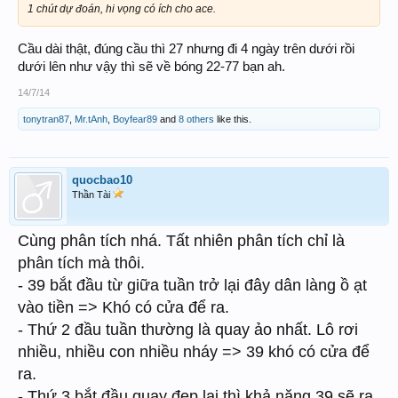
1 chút dự đoán, hi vọng có ích cho ace.
Cầu dài thật, đúng cầu thì 27 nhưng đi 4 ngày trên dưới rồi
dưới lên như vậy thì sẽ về bóng 22-77 bạn ah.
14/7/14
tonytran87
,
Mr.tAnh
,
Boyfear89
and
8 others
like this.
quocbao10
Thần Tài
Cùng phân tích nhá. Tất nhiên phân tích chỉ là
phân tích mà thôi.
- 39 bắt đầu từ giữa tuần trở lại đây dân làng ồ ạt
vào tiền => Khó có cửa để ra.
- Thứ 2 đầu tuần thường là quay ảo nhất. Lô rơi
nhiều, nhiều con nhiều nháy => 39 khó có cửa để
ra.
- Thứ 3 bắt đầu quay đẹp lại thì khả năng 39 sẽ ra