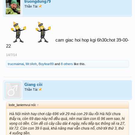
truongdung79
Thần Tài
cam giac hoi hop kgi 6h30chot 39-00-
22
14/7/14
trucmaimai
,
Mr.tAnh
,
Boyfear89
and
8 others
like this.
Giang còi
Thần Tài
lode_laniemvui nói:
↑
Hà Nội mình hay chơi cặp 696 với 29 mà con 29 lâu rồi Hà Nội chưa
thấy ra, còn 69 dạo này nổ đều quá, nên mai làm con lô 96 xem sao, hi
vọng có tiền. Còn đề có cây cầu dài 4 ngày, nếu tiếp tục thông sẽ ra 27,
lót 72. Còn con 39 lì quá, khả năng mai vẫn chưa nổ, chờ tới thứ 3, thứ
4 xuống tiền.