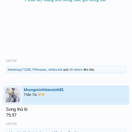
13/7/14
thienlong171188
,
Phihoatac
,
okfanclub
and
18 others
like this.
khongminhtiensinh81
Thần Tài
Song thủ lô
79.97
13/7/14