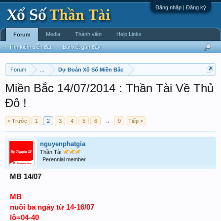
Đăng nhập | Đăng ký
Media
Thành viên
Help Links
Forum
Tìm kiếm diễn đàn
Bài viết gần đây
Forum
...
Dự Đoán Xổ Số Miền Bắc
Miền Bắc 14/07/2014 : Thần Tài Về Thủ
Đô !
< Trước
1
2
3
4
5
6
→
9
Tiếp >
nguyenphatgia
Thần Tài
Perennial member
MB 14/07
MB
nuôi ba ngày từ 14-16/07
lô=04-40