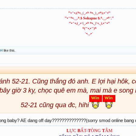
Chúc các sư huynh đệ
Phóng Trúng
!
"•´`•.(*•.¸(¸.•* *•.¸)¸.•*).•´`•"
"•´¨*•.¸¸.*.$ Sohapne $.*.¸¸.•*¨."
"•´`•.(¸.•´(¸.•* *•.¸)`•.¸).•´`•"
*(¨`•.•´¨)*
`•.¸.•´
94
like this.
ánh 52-21. Cũng thắng đó anh. E lợi hại hôk, c
bây giờ 3 ky, chọc quê em mà, mai mà e song
52-21 cũng qua đc, hihi
ong baby? AE dang off day??????????????(sorry smod online bang d
L
ỰC
B
ẤT
-
T
ÒNG
T
ÂM