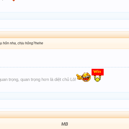
 nụ hôn nha, chịu hông?hehe
quan trọng, quan trọng hơn là diệt chủ Lô!
MB