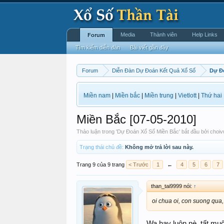
Media
Thành viên
Help Links
Forum
Tìm kiếm diễn đàn
Bài viết gần đây
Forum
Diễn Đàn Dự Đoán Kết Quả Xổ Số
Dự Đ
Miền nam
|
Miền bắc
|
Miền trung
|
Vietlott
|
Thứ hai
Miền Bắc [07-05-2010]
Thảo luận trong '
Dự Đoán Xổ Số Miền Bắc
' bắt đầu bởi
choiv
Trạng thái chủ đề:
Không mở trả lời sau này.
Trang 9 của 9 trang
< Trước
1
←
4
5
6
7
than_tai9999 nói:
↑
oi chua oi, con suong qua,
Wa hay luôn nè, tất mu