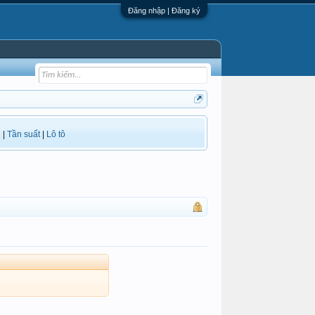
Đăng nhập | Đăng ký
i
|
Tần suất
|
Lô tô