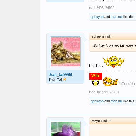
nvgh2403
,
7/5/10
qchuynh
and
thần núi
like this.
sohapne nói:
↑
Wa hay luôn nè, tất muội
hic hic.
than_tai9999
Thần Tài
Tiền rất 
than_tai9999
,
7/5/10
qchuynh
and
thần núi
like this.
tonybui nói:
↑