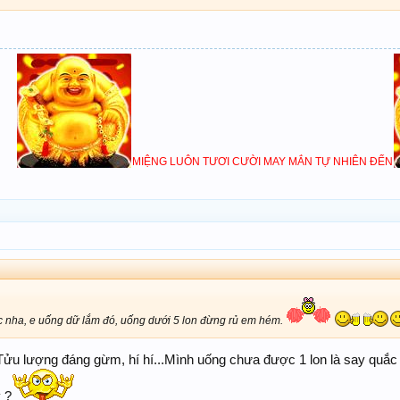
MIỆNG LUÔN TƯƠI CƯỜI MAY MẮN TỰ NHIÊN ĐẾN
ước nha, e uống dữ lắm đó, uống dưới 5 lon đừng rủ em hém.
.Tửu lượng đáng gừm, hí hí...Mình uống chưa được 1 lon là say quắc
 ?