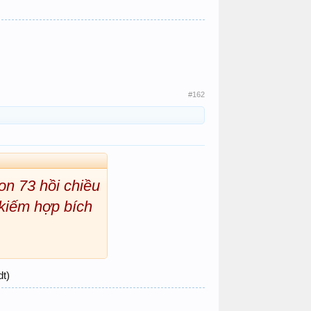
#162
on 73 hồi chiều
 kiếm hợp bích
t)