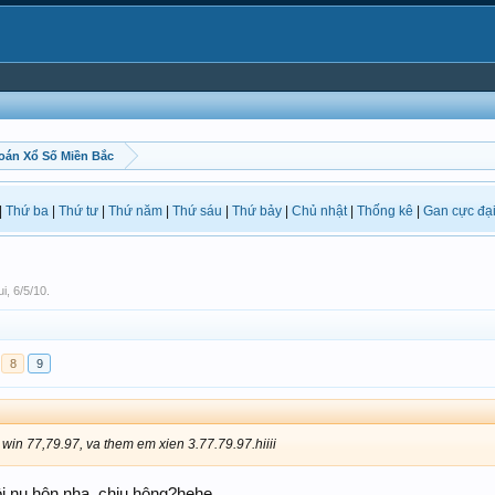
oán Xổ Số Miền Bắc
|
Thứ ba
|
Thứ tư
|
Thứ năm
|
Thứ sáu
|
Thứ bảy
|
Chủ nhật
|
Thống kê
|
Gan cực đạ
ui
,
6/5/10
.
8
9
 win 77,79.97, va them em xien 3.77.79.97.hiiii
ội nụ hôn nha, chịu hông?hehe