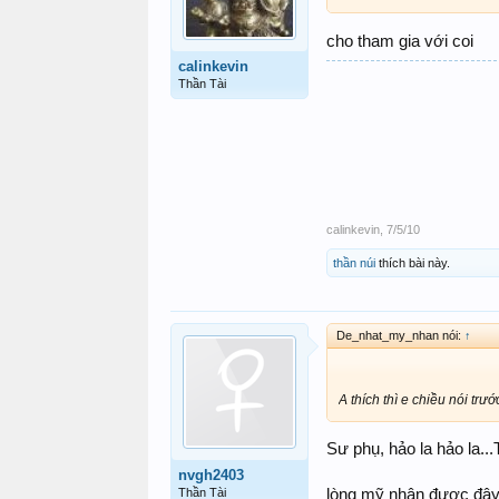
cho tham gia với coi
calinkevin
Thần Tài
calinkevin
,
7/5/10
thần núi
thích bài này.
De_nhat_my_nhan nói:
↑
A thích thì e chiều nói tr
Sư phụ, hảo la hảo la..
nvgh2403
Thần Tài
lòng mỹ nhân được đây