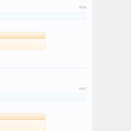
#166
#167