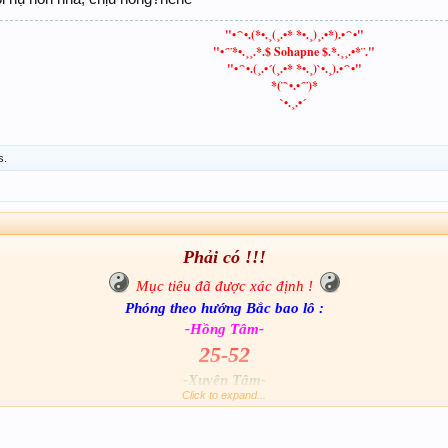
"•´`•.(*•.¸(¸.•* *•.¸)¸.•*).•´`•"
"•´¨*•.¸¸.*.$ Sohapne $.*.¸¸.•*¨."
"•´`•.(¸.•´(¸.•* *•.¸)`•.¸).•´`•"
*(¨`•.•´¨)*
`•.¸.•´
s.
Phải có !!!
Mục tiêu đã được xác định !
Phóng theo hướng Bắc bao lô :
-Hồng Tâm-
25-52
-Xuyên Tâm-
Click to expand...
525-552
Rất mạnh đùi đâu...