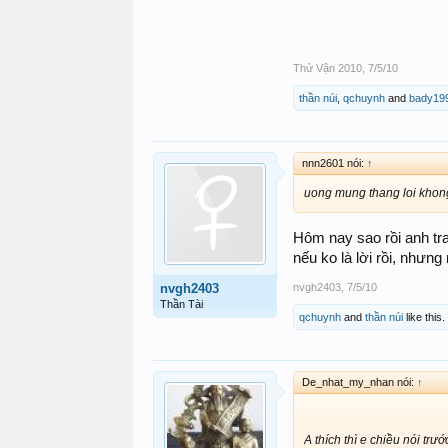
Thử Vận 2010
,
7/5/10
thần núi
,
qchuynh
and
bady19
nnn2601 nói:
↑
uong mung thang loi khon
Hôm nay sao rồi anh tra
nếu ko là lời rồi, nhưn
nvgh2403
,
7/5/10
nvgh2403
Thần Tài
qchuynh
and
thần núi
like this.
De_nhat_my_nhan nói:
↑
A thích thì e chiều nói tr