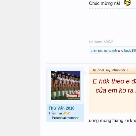
Chúc mừng nà!
sohapne
,
7/5/10
thần núi
,
qchuynh
and
bady19
De_nhat_my_nhan nói:
↑
E hôk theo e đ
của em ko ra 
Thử Vận 2010
Thần Tài
Perennial member
uong mung thang loi kh