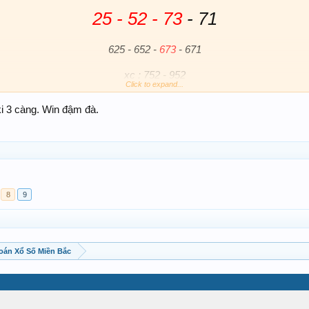
25 - 52 - 73
- 71
625 - 652 -
673
- 671
xc : 752 - 952
Click to expand...
*************************
ki 3 càng. Win đậm đà.
8
9
oán Xổ Số Miền Bắc