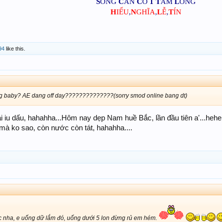
S
ỐNG
C
ẦN
C
Ó
1
T
ẤM
L
ÒNG
H
IẾU
,
N
GHĨA
,
L
Ễ
,
T
ÍN
94
like this.
g baby? AE dang off day??????????????(sorry smod online bang dt)
i iu dấu, hahahha...Hôm nay dẹp Nam huề Bắc, lần đầu tiên a'...hehe
g mà ko sao, còn nước còn tát, hahahha....
ước nha, e uống dữ lắm đó, uống dưới 5 lon đừng rủ em hém.