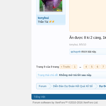
tonybui
Thần Tài
Ăn được 8 ki 2 càng, 1
tonybui
,
8/5/10
qchuynh
thích bài này.
Trang 9 của 9 trang
< Trước
1
←
4
5
6
7
Trạng thái chủ đề:
Không mở trả lời sau này.
Forum
Diễn Đàn Dự Đoán Kết Quả Xổ Số
Dự Đ
Tiếng Việt
Forum software by XenForo™
©2010-2016 XenForo Ltd.