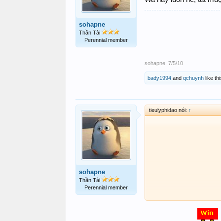
sohapne
Thần Tài
Perennial member
sohapne
,
7/5/10
bady1994
and
qchuynh
like thi
tieulyphidao nói:
↑
sohapne
Thần Tài
Perennial member