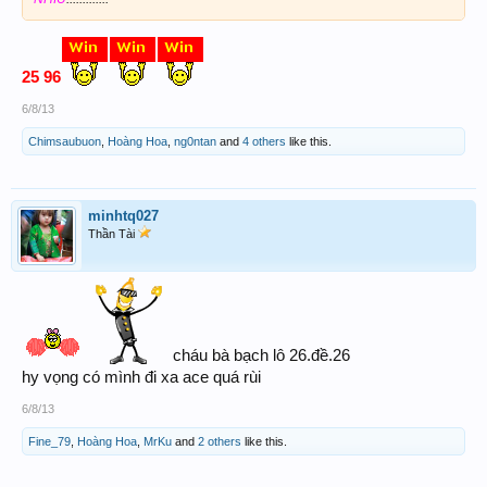
25 96
6/8/13
Chimsaubuon
,
Hoàng Hoa
,
ng0ntan
and
4 others
like this.
minhtq027
Thần Tài
cháu bà bạch lô 26.đề.26
hy vọng có mình đi xa ace quá rùi
6/8/13
Fine_79
,
Hoàng Hoa
,
MrKu
and
2 others
like this.