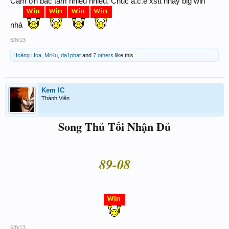
Cảm ơn bác tám nhiều nhiều. Chúc a.c.e xstt hnay big win
nhá
6/8/13
Hoàng Hoa
,
MrKu
,
da1phat
and
7 others
like this.
Kem IC
Thành Viên
Song Thủ Tối Nhận Đủ
89-08
6/8/13