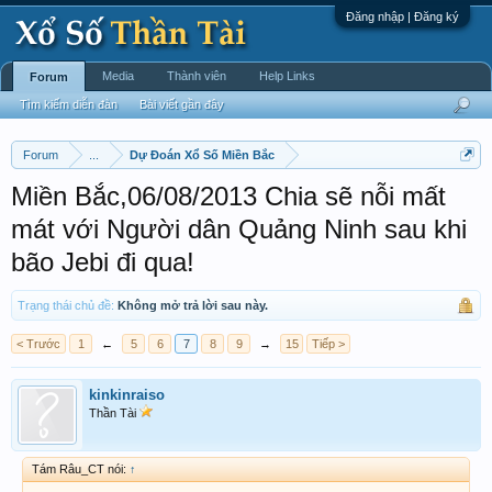
Đăng nhập | Đăng ký
Media
Thành viên
Help Links
Forum
Tìm kiếm diễn đàn
Bài viết gần đây
Forum
...
Dự Đoán Xổ Số Miền Bắc
Miền Bắc,06/08/2013 Chia sẽ nỗi mất
mát với Người dân Quảng Ninh sau khi
bão Jebi đi qua!
Trạng thái chủ đề:
Không mở trả lời sau này.
< Trước
1
←
5
6
7
8
9
→
15
Tiếp >
kinkinraiso
Thần Tài
Tám Râu_CT nói:
↑