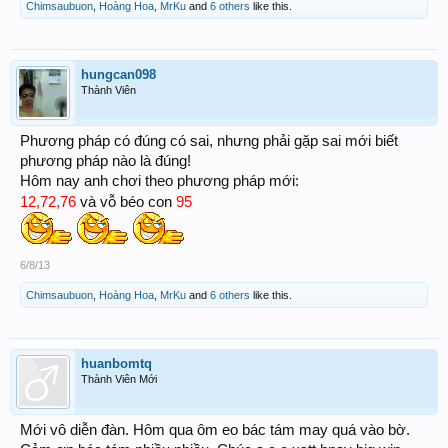
Chimsaubuon
,
Hoàng Hoa
,
MrKu
and
6 others
like this.
hungcan098
Thành Viên
Phương pháp có đúng có sai, nhưng phải gặp sai mới biết
phương pháp nào là đúng!
Hôm nay anh chơi theo phương pháp mới:
12,72,76
95
và vỗ béo con
6/8/13
Chimsaubuon
,
Hoàng Hoa
,
MrKu
and
6 others
like this.
huanbomtq
Thành Viên Mới
Mới vô diễn đàn. Hôm qua ôm eo bác tám may quá vào bờ.