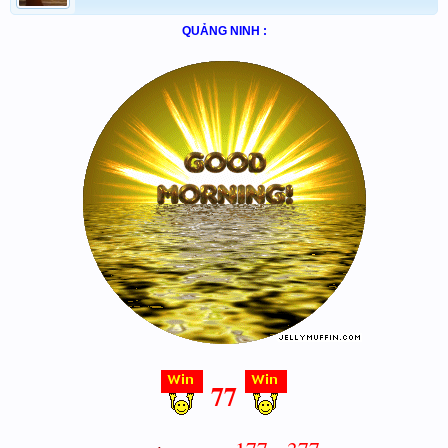
QUẢNG NINH :
77