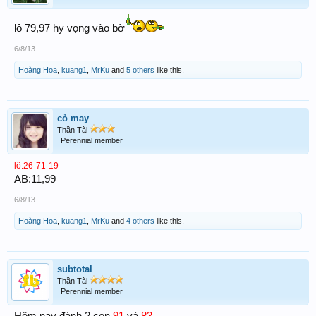
lô 79,97 hy vọng vào bờ
6/8/13
Hoàng Hoa
,
kuang1
,
MrKu
and
5 others
like this.
cỏ may
Thần Tài
Perennial member
lô:26-71-19
AB:11,99
6/8/13
Hoàng Hoa
,
kuang1
,
MrKu
and
4 others
like this.
subtotal
Thần Tài
Perennial member
Hôm nay đánh 2 con
91
và
83