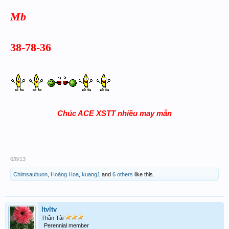
Mb
38-78-36
Chúc ACE XSTT nhiều may mắn
6/8/13
Chimsaubuon
,
Hoàng Hoa
,
kuang1
and
6 others
like this.
ltvltv
Thần Tài
Perennial member