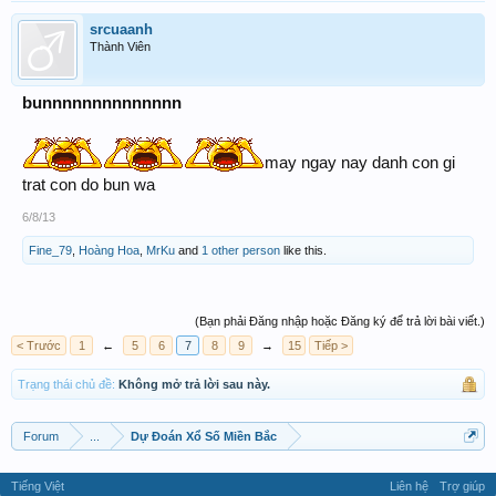
srcuaanh
Thành Viên
bunnnnnnnnnnnnnn
may ngay nay danh con gi
trat con do bun wa
6/8/13
Fine_79
,
Hoàng Hoa
,
MrKu
and
1 other person
like this.
(Bạn phải Đăng nhập hoặc Đăng ký để trả lời bài viết.)
< Trước
1
←
5
6
7
8
9
→
15
Tiếp >
Trạng thái chủ đề:
Không mở trả lời sau này.
Forum
...
Dự Đoán Xổ Số Miền Bắc
Tiếng Việt
Liên hệ
Trợ giúp