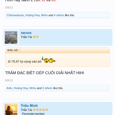
6/8/13
Chimsaubuon
,
Hoàng Hoa
,
MrKu
and
4 others
like this.
sacura
Thần Tài
ltvltv nói:
↑
lô 79,97 hy vọng vào bờ
TRĂM ĐẠC BIÊT GÉP CUỐI GIẢI NHẤT HIHI
6/8/13
ltvltv
,
Hoàng Hoa
,
MrKu
and
3 others
like this.
Triệu Minh
Thần Tài
Perennial member