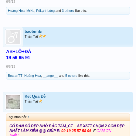
6/8/13
Hoàng Hoa
,
MrKu
,
PéLạnhLùng
and
3 others
like this.
baobimbi
Thần Tài
AB+LÔ+ĐÁ
19-59-95-91
6/8/13
BotsanTT
,
Hoàng Hoa
,
__angel__
and
5 others
like this.
Kết Quả Đê
Thần Tài
ng0ntan nói:
↑
CÓ DÀN SỐ ĐẸP NHỜ BÁC TÁM_CT + AE XSTT CHỌN 2 CON ĐẸP
NHẤT LÀM XIÊN @@ GIÚP E:
09 19 25
57
58 96
. E
CÁM ƠN
NHÌU
.............