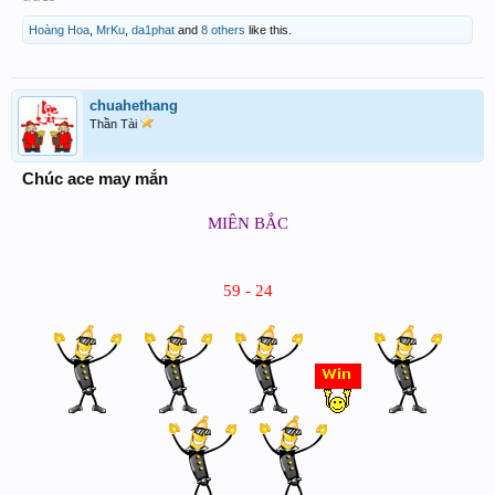
Hoàng Hoa
,
MrKu
,
da1phat
and
8 others
like this.
chuahethang
Thần Tài
Chúc ace may mắn
MIÊN BẮC
59 - 24