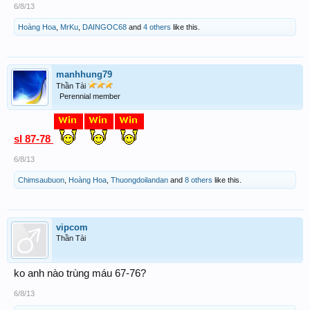
6/8/13
Hoàng Hoa
,
MrKu
,
DAINGOC68
and
4 others
like this.
manhhung79
Thần Tài
Perennial member
sl 87-78
6/8/13
Chimsaubuon
,
Hoàng Hoa
,
Thuongdoilandan
and
8 others
like this.
vipcom
Thần Tài
ko anh nào trùng máu 67-76?
6/8/13