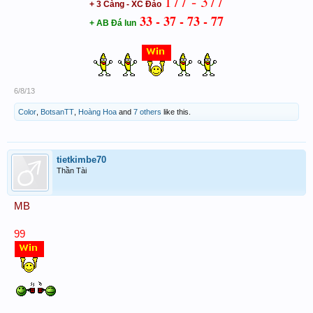
177 - 377
+ 3 Càng - XC Đảo
33 - 37 - 73 - 77
+ AB Đá lun
6/8/13
Color
,
BotsanTT
,
Hoàng Hoa
and
7 others
like this.
tietkimbe70
Thần Tài
MB
99