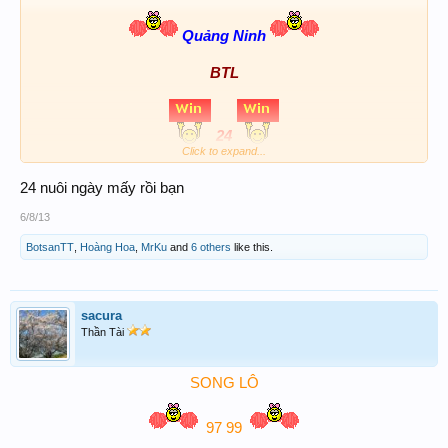
Quảng Ninh
BTL
24
Click to expand...
Lót
24 nuôi ngày mấy rồi bạn
01
6/8/13
Chúc ACE nhiều may mắn!
BotsanTT
,
Hoàng Hoa
,
MrKu
and
6 others
like this.
sacura
Thần Tài
SONG LÔ
97 99