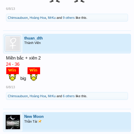
6/8/13
Chimsaubuon
,
Hoàng Hoa
,
MrKu
and
9 others
like this.
thuan_dth
Thành Viên
Miền bắc + xiên 2
24 - 36
big
6/8/13
Chimsaubuon
,
Hoàng Hoa
,
MrKu
and
6 others
like this.
New Moon
Thần Tài