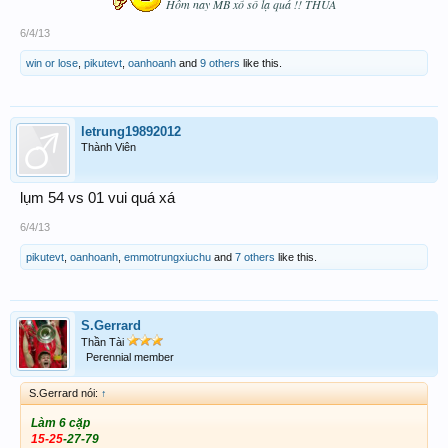
Hôm nay MB xổ số lạ quá !! THUA
6/4/13
win or lose
,
pikutevt
,
oanhoanh
and
9 others
like this.
letrung19892012
Thành Viên
lụm 54 vs 01 vui quá xá
6/4/13
pikutevt
,
oanhoanh
,
emmotrungxiuchu
and
7 others
like this.
S.Gerrard
Thần Tài
Perennial member
S.Gerrard nói:
↑
Làm 6 cặp
15-25
-27-79