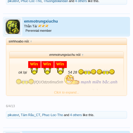
pikutevt
,
Phuc-Loc-Tho
,
Thuongdoilandan
and
4 others
like this.
emmotrungxiuchu
Thần Tài
Perennial member
sinhhoabo nói:
↑
emmotrungxiuchu nói:
↑
ok lại
54 28
mạnh miền bắc.anh
[/QUOdzo6ma5nh
Click to expand...
em mình y choan hà.hihihihiiii
6/4/13
Ừ em miền nam toạch hoài nhưng miền thì ok mời h uống bia nà
pikutevt
,
Tám Râu_CT
,
Phuc-Loc-Tho
and
4 others
like this.