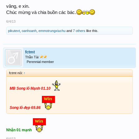
vâng, e xin.
Chúc mừng và chia buồn các bác.
6/4/13
pikutevt
,
oanhoanh
,
emmotrungxiuchu
and
7 others
like this.
fctmt
Thần Tài
Perennial member
fctmt nói:
↑
MB Song lô Mạnh 01.10
Song lô đẹp 69.86
Nhận 01 mạnh
6/4/13