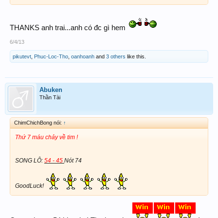
THANKS anh trai...anh có đc gì hem
6/4/13
pikutevt
,
Phuc-Loc-Tho
,
oanhoanh
and
3 others
like this.
Abuken
Thần Tài
ChimChichBong nói:
↑
Thứ 7 máu chảy về tim !
SONG LÔ:
54 - 45
Nót 74
GoodLuck!