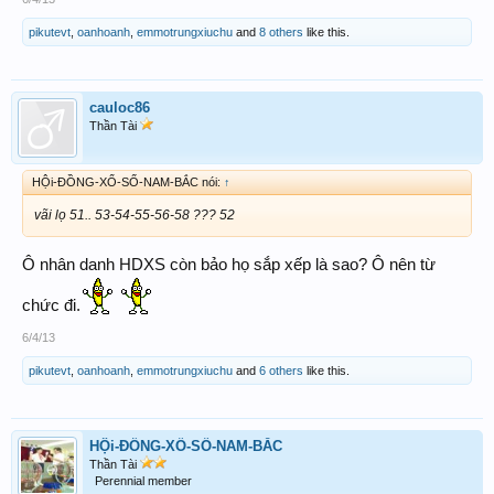
pikutevt
,
oanhoanh
,
emmotrungxiuchu
and
8 others
like this.
cauloc86
Thần Tài
HỘi-ĐỒNG-XỔ-SỐ-NAM-BẮC nói:
↑
vãi lọ 51.. 53-54-55-56-58 ??? 52
Ô nhân danh HDXS còn bảo họ sắp xếp là sao? Ô nên từ
chức đi.
6/4/13
pikutevt
,
oanhoanh
,
emmotrungxiuchu
and
6 others
like this.
HỘi-ĐỒNG-XỔ-SỐ-NAM-BẮC
Thần Tài
Perennial member