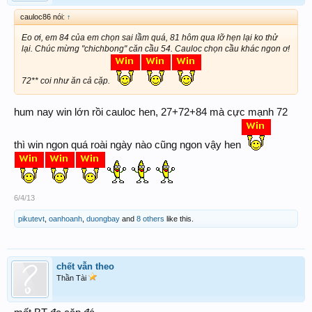
cauloc86 nói:
↑
Eo ơi, em 84 của em chọn sai lầm quá, 81 hôm qua lỡ hẹn lại ko thử
lại. Chúc mừng "chichbong" căn cầu 54. Cauloc chọn cầu khác ngon ơ!
72** coi như ăn cả cặp.
hum nay win lớn rồi cauloc hen, 27+72+84 mà cực mạnh 72
thì win ngon quá roài ngày nào cũng ngon vậy hen
6/4/13
pikutevt
,
oanhoanh
,
duongbay
and
8 others
like this.
chết vẫn theo
Thần Tài