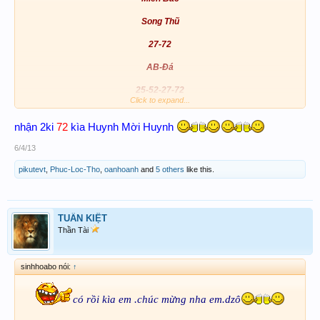
Song Thũ
27-72
AB-Đá
25-52-
27
-72
Click to expand...
nhận 2ki
72
kìa Huynh Mời Huynh
Chúc ace xstt big
6/4/13
pikutevt
,
Phuc-Loc-Tho
,
oanhoanh
and
5 others
like this.
TUẤN KIỆT
Thần Tài
sinhhoabo nói:
↑
có rồi kìa em .chúc mừng nha em.dzô