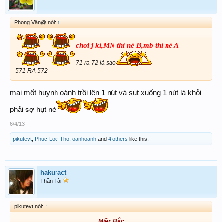
Phong Vân@ nói:
↑
chơi j kì,MN thì né B,mb thì né A
71 ra 72 là sao
571 RA 572
mai mốt huynh oánh trồi lên 1 nút và sụt xuống 1 nút là khỏi
phải sợ hụt nè
6/4/13
pikutevt
,
Phuc-Loc-Tho
,
oanhoanh
and
4 others
like this.
hakuract
Thần Tài
pikutevt nói:
↑
Miền Bắc