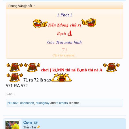
Phong Vân@ nói:
↑
1 Phát 1
Tiễn Zdong chủ xị
A
Bạch
Góc Trái màn hình
71
Click to expand...
Bạch Lô
571
chơi j kì,MN thì né B,mb thì né A
71 ra 72 là sao
571 RA 572
6/4/13
pikutevt
,
oanhoanh
,
duongbay
and
6 others
like this.
Cớm_@
Thần Tài