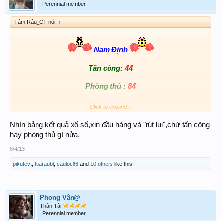
Perennial member
Tám Râu_CT nói:
↑
Nam Định
Tấn công:
44
Phòng thủ :
84
Chúc ACE Ngày Thứ 7 May Mắn!
Click to expand...
Nhìn bảng kết quả xổ số,xin đầu hàng và "rút lui",chứ tấn công
hay phòng thủ gì nửa.
6/4/13
pikutevt
,
tuaraubl
,
cauloc86
and
10 others
like this.
Phong Vân@
Thần Tài
Perennial member