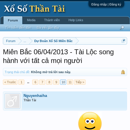
Đăng nhập | Đăng ký
Media
Thành viên
Help Links
Forum
Tìm kiếm diễn đàn
Bài viết gần đây
Forum
...
Dự Đoán Xổ Số Miền Bắc
Miên Bắc 06/04/2013 - Tài Lộc song
hành với tất cả mọi người
Trạng thái chủ đề:
Không mở trả lời sau này.
< Trước
1
←
6
7
8
9
10
11
Tiếp >
Nguyenhaiha
Thần Tài