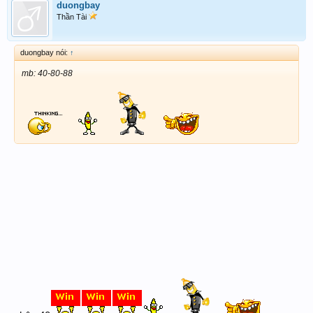
duongbay
Thần Tài
duongbay nói:
↑
mb: 40-80-88