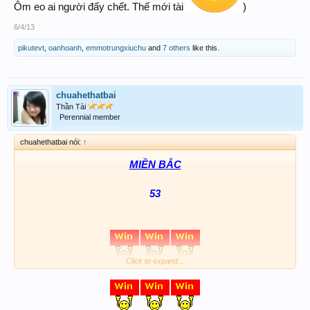
Ôm eo ai người đấy chết. Thế mới tài
)
6/4/13
pikutevt
,
oanhoanh
,
emmotrungxiuchu
and
7 others
like this.
chuahethatbai
Thần Tài
Perennial member
chuahethatbai nói:
↑
MIỀN BẮC
53
Click to expand...