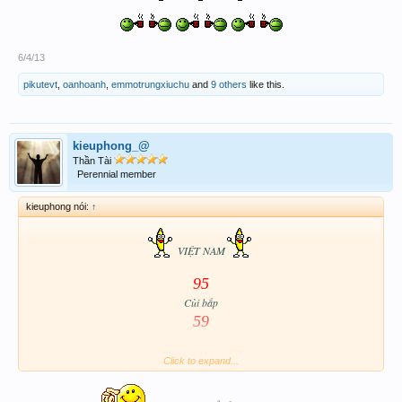
6/4/13
pikutevt
,
oanhoanh
,
emmotrungxiuchu
and
9 others
like this.
kieuphong_@
Thần Tài
Perennial member
kieuphong nói:
↑
VIỆT NAM
95
Cùi bắp
59
Chúc cả nhà vui vẽ
Click to expand...