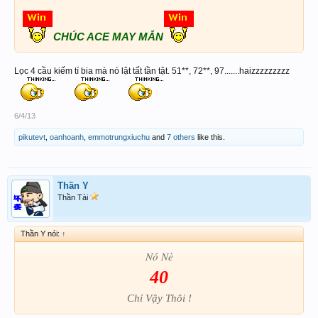
CHÚC ACE MAY MẮN
Lọc 4 cầu kiếm tí bia mà nó lật tất tần tật. 51**, 72**, 97.......haizzzzzzzzz
6/4/13
pikutevt
,
oanhoanh
,
emmotrungxiuchu
and
7 others
like this.
Thần Y
Thần Tài
Thần Y nói:
↑
Nó Nè
40
Chỉ Vậy Thôi !