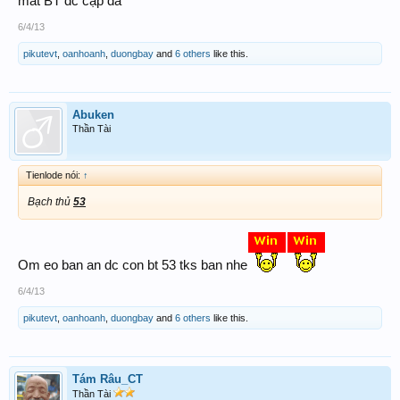
mất BT đc cặp đá
6/4/13
pikutevt
,
oanhoanh
,
duongbay
and
6 others
like this.
Abuken
Thần Tài
Tienlode nói:
↑
Bạch thủ
53
Om eo ban an dc con bt 53 tks ban nhe
6/4/13
pikutevt
,
oanhoanh
,
duongbay
and
6 others
like this.
Tám Râu_CT
Thần Tài