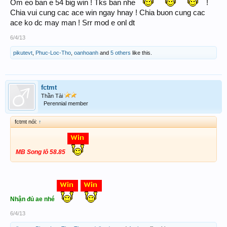
Om eo ban e 54 big win ! Tks ban nhe
!
Chia vui cung cac ace win ngay hnay ! Chia buon cung cac
ace ko dc may man ! Srr mod e onl dt
6/4/13
pikutevt
,
Phuc-Loc-Tho
,
oanhoanh
and
5 others
like this.
fctmt
Thần Tài
Perennial member
fctmt nói:
↑
MB Song lô 58.85
Nhận đủ ae nhé
6/4/13