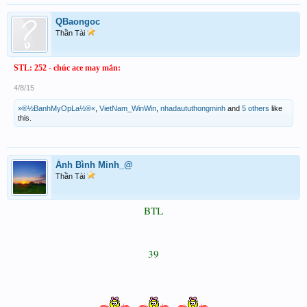
QBaongoc
Thần Tài
STL: 252 - chúc ace may mắn:
4/8/15
»®½BanhMyOpLa½®«
,
VietNam_WinWin
,
nhadaututhongminh
and
5 others
like
this.
Ánh Bình Minh_@
Thần Tài
BTL
39