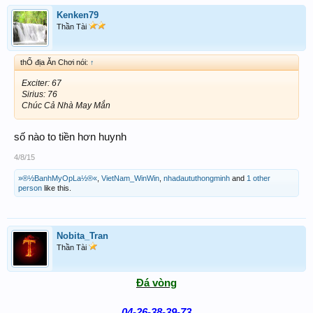
Kenken79
Thần Tài
thỔ địa Ăn Chơi nói:
↑
Exciter: 67
Sirius: 76
Chúc Cả Nhà May Mắn
số nào to tiền hơn huynh
4/8/15
»®½BanhMyOpLa½®«
,
VietNam_WinWin
,
nhadaututhongminh
and
1 other
person
like this.
Nobita_Tran
Thần Tài
Đá vòng
04-26-38-39-73