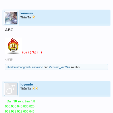
kemsun
Thần Tài
ABC
(67) (76) (..)
4/8/15
nhadaututhongminh
,
iumainhe
and
VietNam_WinWin
like this.
loyeude
Thần Tài
_Dàn 38 số to tiền 4/8
060,050,040,030,020,
969,939,919,656,646