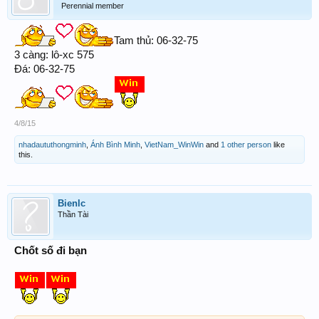
Perennial member
Tam thủ: 06-32-75
3 càng: lô-xc 575
Đá: 06-32-75
4/8/15
nhadaututhongminh
,
Ánh Bình Minh
,
VietNam_WinWin
and
1 other person
like
this.
Bienlc
Thần Tài
Chốt số đi bạn