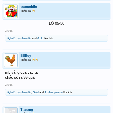
cuamobile
Thần Tài
LÔ 05-50​
2/6/16
tâybalô
,
con heo đất
and
Gold
like this.
BBBoy
Thần Tài
mb vắng quá vậy ta
chắc sổ ra 99 quá
2/6/16
tâybalô
,
con heo đất
,
Gold
and
1 other person
like this.
Tianang