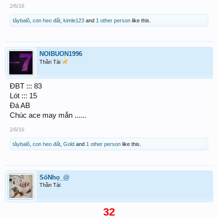
2/6/16
tâybalô
,
con heo đất
,
kimle123
and
1 other person
like this.
NOIBUON1996
Thần Tài
ĐBT ::: 83
Lót ::: 15
Đá AB
Chúc ace may mắn ......
2/6/16
tâybalô
,
con heo đất
,
Gold
and
1 other person
like this.
SốNhọ_@
Thần Tài
32