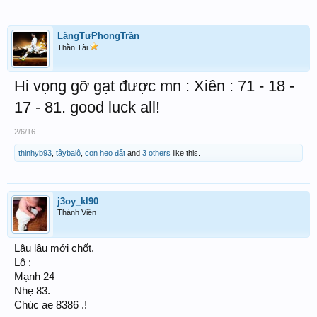
LãngTưPhongTrần
Thần Tài
Hi vọng gỡ gạt được mn : Xiên : 71 - 18 -
17 - 81. good luck all!
2/6/16
thinhyb93
,
tâybalô
,
con heo đất
and
3 others
like this.
j3oy_kl90
Thành Viên
Lâu lâu mới chốt.
Lô :
Mạnh 24
Nhẹ 83.
Chúc ae 8386 .!