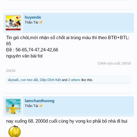
huyende
Thần Tài
Tin giò chót,mới nhận số chốt ai trùng máu thì theo BTĐ+BTL:
65
Đề : 56-65,74-47,24-42,66
nguyên văn bài fot
Chỉnh sửa cuối:
2/6/16
2/6/16
tâybalô
,
con heo đất
,
Diệp Dĩnh Kiệt
and
2 others
like this.
lamchanthuong
Thần Tài
nay xuống 68. 2000đ cuối cùng hy vọng ko phải bỏ nhà đi bụi