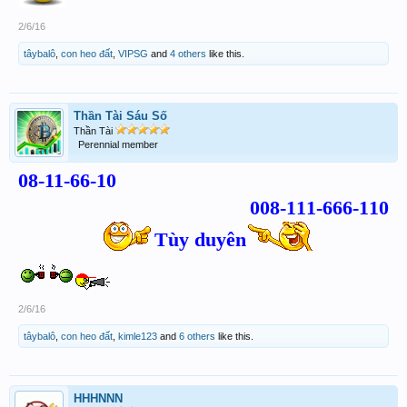
2/6/16
tâybalô
,
con heo đất
,
VIPSG
and
4 others
like this.
Thần Tài Sáu Số
Thần Tài
Perennial member
08-11-66-10
008-111-666-110
Tùy duyên
2/6/16
tâybalô
,
con heo đất
,
kimle123
and
6 others
like this.
HHHNNN