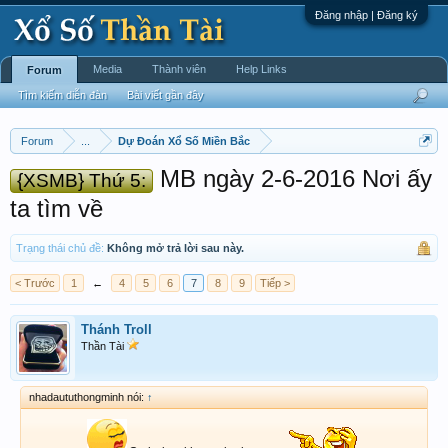
Đăng nhập | Đăng ký
Media
Thành viên
Help Links
Forum
Tìm kiếm diễn đàn
Bài viết gần đây
Forum
...
Dự Đoán Xổ Số Miền Bắc
MB ngày 2-6-2016 Nơi ấy
{XSMB} Thứ 5:
ta tìm về
Trạng thái chủ đề:
Không mở trả lời sau này.
< Trước
1
←
4
5
6
7
8
9
Tiếp >
Thánh Troll
Thần Tài
nhadaututhongminh nói:
↑