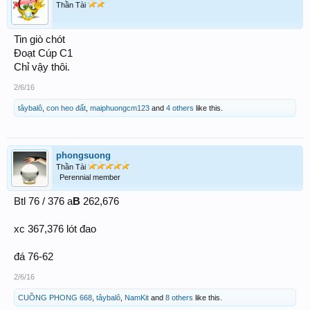
Thần Tài
Tin giò chót
Đoạt Cúp C1
Chỉ vậy thôi.
2/6/16
tâybalô
,
con heo đất
,
maiphuongcm123
and
4 others
like this.
phongsuong
Thần Tài
Perennial member
Btl 76 / 376 a
B
262,676
xc 367,376 lót đao
đá 76-62
2/6/16
CUỒNG PHONG 668
,
tâybalô
,
NamKit
and
8 others
like this.