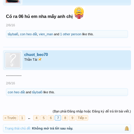
Có ra 06 hú em nha mấy anh chị
2/6/16
tâybalô
,
con heo đất
,
vien_man
and
1 other person
like this.
chuot_beo70
Thần Tài
.............
2/6/16
con heo đất
and
tâybalô
like this.
(Bạn phải Đăng nhập hoặc Đăng ký để trả lời bài viết.)
< Trước
1
←
4
5
6
7
8
9
Tiếp >
Trạng thái chủ đề:
Không mở trả lời sau này.