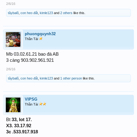
2/6/16
tâybalô
,
con heo đất
,
kimle123
and
2 others
like this.
phuongquynh32
Thần Tài
Mb 03.02.61.21 bao đá AB
3 càng 903.902.961.921
2/6/16
tâybalô
,
con heo đất
,
kimle123
and
1 other person
like this.
VIPSG
Thần Tài
Bt
33, lot 17.
X3. 33.17.92
3c .533.917.918