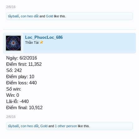
2/6/16
tâybalô
,
con heo đất
and
Gold
like this.
Loc_PhuocLoc_686
Thần Tài
Ngày: 6/2/2016
Điểm first: 11,352
Số: 242
Điểm play: 10
Điểm loss: 440
Số win:
Win: 0
Lãi-lỗ: -440
Điểm final: 10,912
2/6/16
tâybalô
,
con heo đất
,
Gold
and
1 other person
like this.