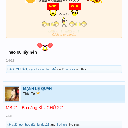
Co hoi tot khong the bo qua...
40-06
Click to expand...
Theo 06 lấy hên
2/6/16
BAO_CHUẨN
,
tâybalô
,
con heo đất
and
5 others
like this.
MẠNH LỆ QUÂN
Thần Tài
MB 21 - Ba càng XỈU CHỦ 221
2/6/16
tâybalô
,
con heo đất
,
kimle123
and
4 others
like this.