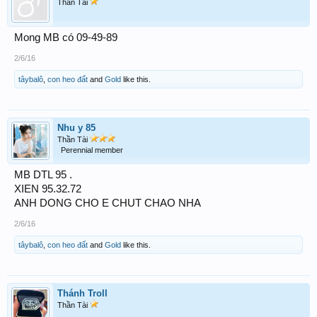
Thần Tài
Mong MB có 09-49-89
2/6/16
tâybalô
,
con heo đất
and
Gold
like this.
Nhu y 85
Thần Tài
Perennial member
MB DTL 95 .
XIEN 95.32.72
ANH DONG CHO E CHUT CHAO NHA
2/6/16
tâybalô
,
con heo đất
and
Gold
like this.
Thánh Troll
Thần Tài