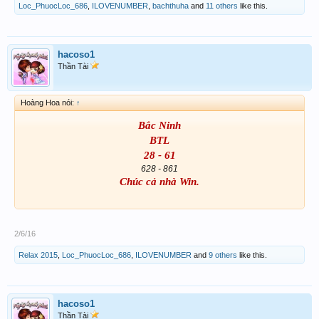
Loc_PhuocLoc_686
,
ILOVENUMBER
,
bachthuha
and
11 others
like this.
hacoso1
Thần Tài
Hoàng Hoa nói:
↑
Bắc Ninh
BTL
28 - 61
628 - 861
Chúc cả nhà Win.
2/6/16
Relax 2015
,
Loc_PhuocLoc_686
,
ILOVENUMBER
and
9 others
like this.
hacoso1
Thần Tài