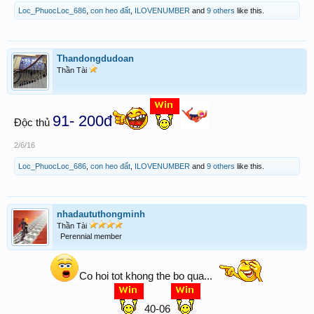
Loc_PhuocLoc_686
,
con heo đất
,
ILOVENUMBER
and
9 others
like this.
Thandongdudoan
Thần Tài
91- 200đ
Độc thủ
2/6/16
Loc_PhuocLoc_686
,
con heo đất
,
ILOVENUMBER
and
9 others
like this.
nhadaututhongminh
Thần Tài
Perennial member
Co hoi tot khong the bo qua...
40-06