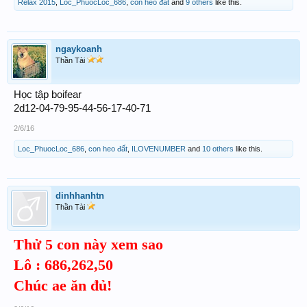
Relax 2015
,
Loc_PhuocLoc_686
,
con heo đất
and
9 others
like this.
ngaykoanh
Thần Tài
Học tập boifear
2d12-04-79-95-44-56-17-40-71
2/6/16
Loc_PhuocLoc_686
,
con heo đất
,
ILOVENUMBER
and
10 others
like this.
dinhhanhtn
Thần Tài
Thử 5 con này xem sao
Lô : 686,262,50
Chúc ae ăn đủ!