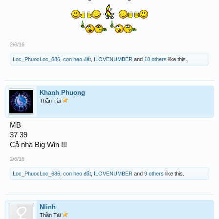
2/6/16
Loc_PhuocLoc_686
,
con heo đất
,
ILOVENUMBER
and
18 others
like this.
Khanh Phuong
Thần Tài
MB
37 39
Cả nhà Big Win !!!
2/6/16
Loc_PhuocLoc_686
,
con heo đất
,
ILOVENUMBER
and
9 others
like this.
Nlinh
Thần Tài