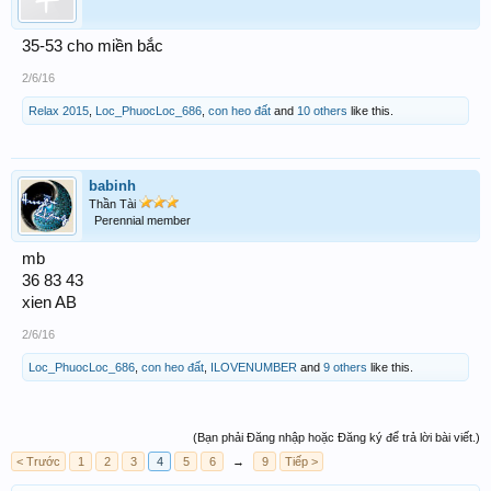
35-53 cho miền bắc
2/6/16
Relax 2015
,
Loc_PhuocLoc_686
,
con heo đất
and
10 others
like this.
babinh
Thần Tài
Perennial member
mb
36 83 43
xien AB
2/6/16
Loc_PhuocLoc_686
,
con heo đất
,
ILOVENUMBER
and
9 others
like this.
(Bạn phải Đăng nhập hoặc Đăng ký để trả lời bài viết.)
< Trước
1
2
3
4
5
6
→
9
Tiếp >