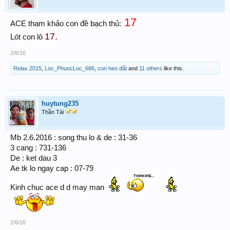
17
ACE tham khảo con đề bạch thủ:
17.
Lót con lô
2/6/16
Relax 2015
,
Loc_PhuocLoc_686
,
con heo đất
and
11 others
like this.
huytung235
Thần Tài
Mb 2.6.2016 : song thu lo & de : 31-36
3 cang : 731-136
De : ket dau 3
Ae tk lo ngay cap : 07-79
Kinh chuc ace d d may man
2/6/16