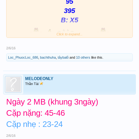
95
395
B: X5
Click to expand...
trùng máu x5 quất ngay
2/6/16
Loc_PhuocLoc_686
,
bachthuha
,
tâybalô
and
10 others
like this.
MELODEONLY
Thần Tài
Ngày 2 MB (khung 3ngày)
Cặp nặng: 45-46
Cặp nhẹ : 23-24
2/6/16