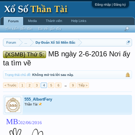
Đăng nhập | Đăng ký
Media
Thành viên
Help Links
Forum
Tìm kiếm diễn đàn
Bài viết gần đây
Forum
...
Dự Đoán Xổ Số Miền Bắc
MB ngày 2-6-2016 Nơi ấy
{XSMB} Thứ 5:
ta tìm về
Trạng thái chủ đề:
Không mở trả lời sau này.
< Trước
1
2
3
4
5
6
→
9
Tiếp >
555_AlbertFery
Thần Tài
MB:
02/06/2016