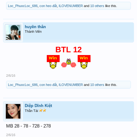
Loc_PhuocLoc_686
,
con heo đất
,
ILOVENUMBER
and
10 others
like this.
huyền thân
Thành Viên
BTL 12
2/6/16
Loc_PhuocLoc_686
,
con heo đất
,
ILOVENUMBER
and
10 others
like this.
Diệp Dĩnh Kiệt
Thần Tài
MB 28 - 78 - 728 - 278
2/6/16