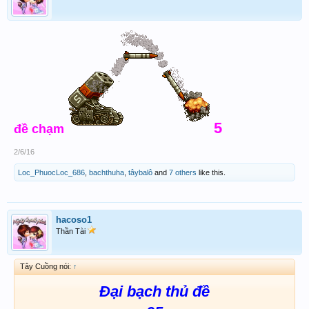
5
đề chạm
2/6/16
Loc_PhuocLoc_686
,
bachthuha
,
tâybalô
and
7 others
like this.
hacoso1
Thần Tài
Tây Cuồng nói:
↑
Đại bạch thủ đề