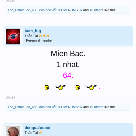
2/6/16
Loc_PhuocLoc_686
,
con heo đất
,
ILOVENUMBER
and
10 others
like this.
tuan_big
Thần Tài
Perennial member
Mien Bac.
1 nhat.
64.
.
2/6/16
Loc_PhuocLoc_686
,
con heo đất
,
ILOVENUMBER
and
19 others
like this.
denqualodeoi
Thần Tài