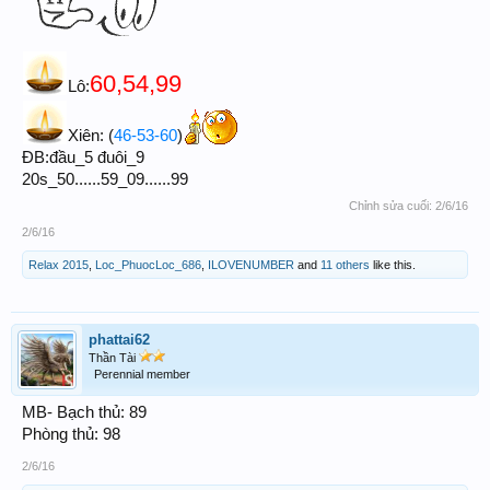
60,54,99
Lô:
46-53-60
Xiên: (
)
ĐB:đầu_5 đuôi_9
20s_50......59_09......99
Chỉnh sửa cuối:
2/6/16
2/6/16
Relax 2015
,
Loc_PhuocLoc_686
,
ILOVENUMBER
and
11 others
like this.
phattai62
Thần Tài
Perennial member
MB- Bạch thủ: 89
Phòng thủ: 98
2/6/16