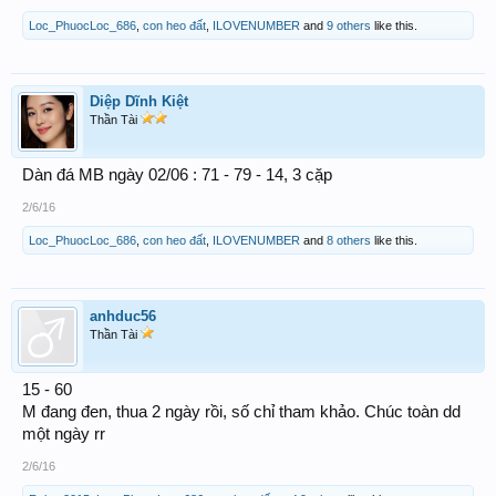
Loc_PhuocLoc_686
,
con heo đất
,
ILOVENUMBER
and
9 others
like this.
Diệp Dĩnh Kiệt
Thần Tài
Dàn đá MB ngày 02/06 : 71 - 79 - 14, 3 cặp
2/6/16
Loc_PhuocLoc_686
,
con heo đất
,
ILOVENUMBER
and
8 others
like this.
anhduc56
Thần Tài
15 - 60
M đang đen, thua 2 ngày rồi, số chỉ tham khảo. Chúc toàn dd
một ngày rr
2/6/16