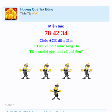
Hương Quế Trà Bồng
Thần Tài
Miền bắc
78 42 34
Chúc ACE diễn đàn:
" Tiền vô như nước sông Đà
Tiền ra nhỏ giọt như cà phê đen"
15/4/12