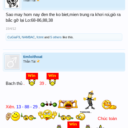
Thần Tài
Sao may hom nay đen the ko biet,mien trung ra khơi roi,giò ra
bắc gỡ lại Lo:68-86,88,38
15/4/12
CuGiaF9
,
NAMBAC
,
fctmt
and
5 others
like this.
timloithoat
Thần Tài
.
39 .
Bach thủ
Xiên.
13 - 88 - 29
.
Chúc toàn