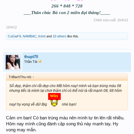
266 * 848 * 728
___Thân chúc Bà con 2 miền đại thắng!____
Chỉnh sửa cuối:
15/4/12
15/4/12
CuGiaF9
,
NAMBAC
,
fctmt
and
10 others
like this.
thupt70
Thần Tài
TriBachThu nói:
↑
Số đẹp, thậm chí rất đẹp cho MB hôm nay! mình và bạn trùng máu 08
nhưng tiếc là mình lại chơi thậm chí có thể nói là rất mạnh 08, 68 hôm
nay! hy vọng về đủ! Big
nhé bạn!
Cảm ơn bạn! Có bạn trùng máu nên mình tự tin lên rất nhiều.
Hôm nay mình cũng đánh cặp song thủ này mạnh tay. Hy
vọng may mắn.