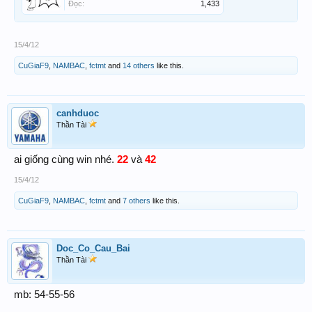
Đọc:
1,433
15/4/12
CuGiaF9
,
NAMBAC
,
fctmt
and
14 others
like this.
canhduoc
Thần Tài
ai giống cùng win nhé.
22
và
42
15/4/12
CuGiaF9
,
NAMBAC
,
fctmt
and
7 others
like this.
Doc_Co_Cau_Bai
Thần Tài
mb: 54-55-56