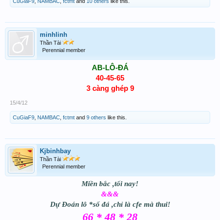
CuGiaF9
,
NAMBAC
,
fctmt
and
10 others
like this.
minhlinh
Thần Tài
Perennial member
AB-LÔ-ĐÁ
40-45-65
3 càng ghép 9
15/4/12
CuGiaF9
,
NAMBAC
,
fctmt
and
9 others
like this.
Kjbinhbay
Thần Tài
Perennial member
Miền bắc ,tối nay!
&&&
Dự Đoán lô *số đá ,chỉ là cfe mà thui!
66 * 48 * 28