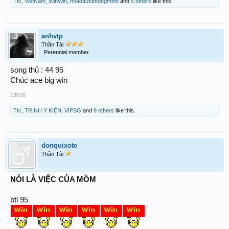
Ttc
,
VietNam_WinWin
,
nhadaututhongminh
and
5 others
like this.
anhvtp
Thần Tài
Perennial member
song thủ : 44 95
Chúc ace big win
1/8/15
Ttc
,
TRỊNH Y KIỆN
,
VIPSG
and
9 others
like this.
donquixote
Thần Tài
NÓI LÀ VIỆC CỦA MỒM
btl 95