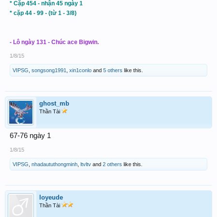
* Cặp 454 - nhận 45 ngày 1
* cặp 44 - 99 - (từ 1 - 3/8)
- Lô ngày 131 - Chúc ace Bigwin.
1/8/15
VIPSG
,
songsong1991
,
xin1conlo
and
5 others
like this.
ghost_mb
Thần Tài
67-76 ngày 1
1/8/15
VIPSG
,
nhadaututhongminh
,
ltvltv
and
2 others
like this.
loyeude
Thần Tài