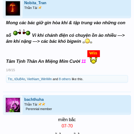
Nobita_Tran
Thần Tài
Mong các bác giữ gìn hòa khí & tập trung vào những con
số
Vì khi chánh điện có chuyện ồn ào nhiều --->
âm khí nặng ---> các bác khó bigwin
Tâm Tịnh Thân An Miệng Mỉm Cười
11
1/8/15
Ttc
,
ti3uB4o
,
VietNam_WinWin
and
8 others
like this.
bachthuha
Thần Tài
Perennial member
miền bắc
07-70