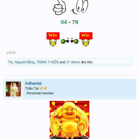
04
-
79
1/8/15
Ttc
,
Nguyệt Bằng
,
TRỊNH Y KIỆN
and
17 others
like this.
lothantai
Thần Tài
Perennial member