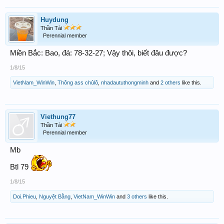
Huydung
Thần Tài
Perennial member
Miền Bắc: Bao, đá: 78-32-27; Vậy thôi, biết đâu được?
1/8/15
VietNam_WinWin
,
Thông ass chủlô
,
nhadaututhongminh
and
2 others
like this.
Viethung77
Thần Tài
Perennial member
Mb
Btl 79
1/8/15
Doi.Phieu
,
Nguyệt Bằng
,
VietNam_WinWin
and
3 others
like this.