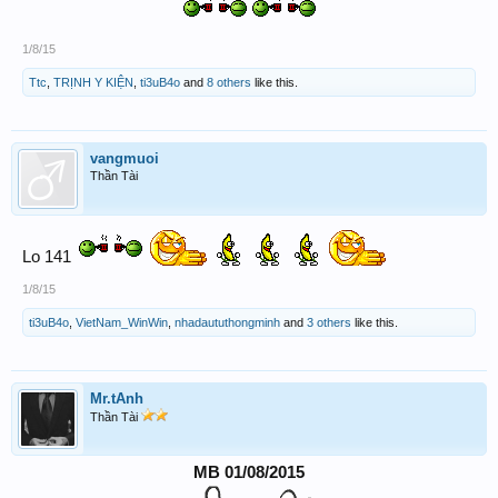
1/8/15
Ttc
,
TRỊNH Y KIỆN
,
ti3uB4o
and
8 others
like this.
vangmuoi
Thần Tài
Lo 141
1/8/15
ti3uB4o
,
VietNam_WinWin
,
nhadaututhongminh
and
3 others
like this.
Mr.tAnh
Thần Tài
MB 01/08/2015