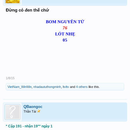
Đừng có đen thế chứ
BOM NGUYÊN TỬ
76
LÓT NHẸ
05​
1/8/15
VietNam_WinWin
,
nhadaututhongminh
,
ltvltv
and
4 others
like this.
QBaongoc
Thần Tài
* Cặp 191 - nhận 19** ngày 1