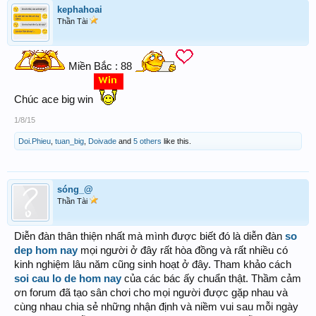
kephahoai
Thần Tài
Miền Bắc : 88
Chúc ace big win
1/8/15
Doi.Phieu
,
tuan_big
,
Doivade
and
5 others
like this.
sóng_@
Thần Tài
Diễn đàn thân thiện nhất mà mình được biết đó là diễn đàn
so
dep hom nay
mọi người ở đây rất hòa đồng và rất nhiều có
kinh nghiệm lâu năm cũng sinh hoạt ở đây. Tham khảo cách
soi cau lo de hom nay
của các bác ấy chuẩn thật. Thầm cảm
ơn forum đã tạo sân chơi cho mọi người được gặp nhau và
cùng nhau chia sẻ những nhận định và niềm vui sau mỗi ngày