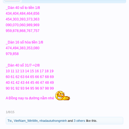
_Dàn 40 số to tiền 1/8
434,404,484,464,656
454,303,393,373,363
090,070,060,989,969
959,878,868,767,757
_Dàn 16 số hòa tiền 1/8
474,494,383,353,080
979,858
_Dàn 40 số 31/7->2/8
10 11 12 13 14 15 16 17 18 19
60 61 62 63 64 65 66 67 68 69
40 41 42 43 44 45 46 47 48 49
90 91 92 93 94 95 96 97 98 99
A Đồng nay ra đường nằm nhé
1/8/15
Ttc
,
VietNam_WinWin
,
nhadaututhongminh
and
3 others
like this.