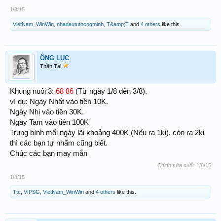
1/8/15
VietNam_WinWin
,
nhadaututhongminh
,
T&amp;T
and
4 others
like this.
ÔNG LỤC
Thần Tài
68 86
Khung nuôi 3:
(Từ ngày 1/8 đến 3/8).
ví dụ: Ngày Nhất vào tiền 10K.
Ngày Nhị vào tiền 30K.
Ngày Tam vào tiên 100K
Trung bình mổi ngày lãi khoảng 400K (Nếu ra 1ki), còn ra 2ki
thì các bạn tự nhẩm cũng biết.
Chúc các bạn may mắn
Chỉnh sửa cuối:
1/8/15
1/8/15
Ttc
,
VIPSG
,
VietNam_WinWin
and
4 others
like this.