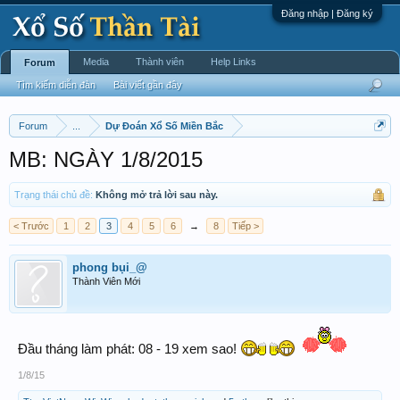
Đăng nhập | Đăng ký
Media
Thành viên
Help Links
Forum
Tìm kiếm diễn đàn
Bài viết gần đây
Forum
...
Dự Đoán Xổ Số Miền Bắc
MB: NGÀY 1/8/2015
Trạng thái chủ đề:
Không mở trả lời sau này.
< Trước
1
2
3
4
5
6
→
8
Tiếp >
phong bụi_@
Thành Viên Mới
Đầu tháng làm phát: 08 - 19 xem sao!
1/8/15