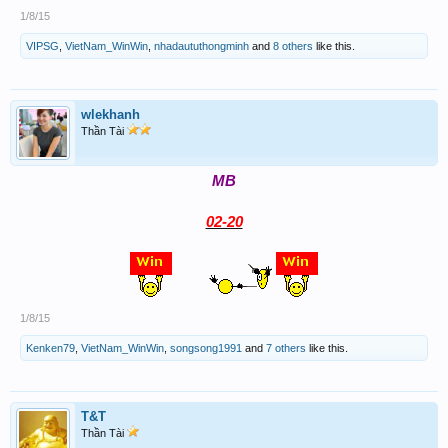
1/8/15
VIPSG
,
VietNam_WinWin
,
nhadaututhongminh
and
8 others
like this.
wlekhanh
Thần Tài
MB
02-20
1/8/15
Kenken79
,
VietNam_WinWin
,
songsong1991
and
7 others
like this.
T&T
Thần Tài