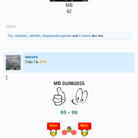
MB
82
1/8/15
Ttc
,
VietNam_WinWin
,
nhadaututhongminh
and
8 others
like this.
sacura
Thần Tài
[
MB 01/08/2015
95
-
99