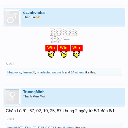
datinhomhan
Thần Tài
5/1/14
khacvong
,
lamlun88
,
nhadaututhongminh
and
14 others
like this.
TruongMinh
Thành Viên Mới
Chăn Lô 91, 67, 02, 10, 25, 87 khung 2 ngày từ 5/1 đến 6/1
5/1/14
hungbinh72
,
Fine_79
,
DAINGOC68
and
8 others
like this.