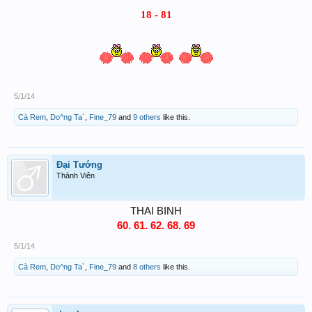
18 - 81
5/1/14
Cà Rem
,
Do^ng Ta`
,
Fine_79
and
9 others
like this.
Đại Tướng
Thành Viên
THAI BINH
60. 61. 62. 68. 69
5/1/14
Cà Rem
,
Do^ng Ta`
,
Fine_79
and
8 others
like this.