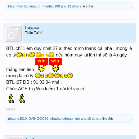
khuc thuy du
,
lãng tử.
,
thantai3108
and
12 others
like this.
huypcx
Thần Tài
BTL chỉ 1 em duy nhất 27 ai theo mình thank cái nhá . mong là
có tý
nếu hôm nay lại lên thì sẽ là 4 ngày
thắng liên tiếp
mong là có tý
BTL :27 ĐB : 91 93 94 nhé .
Chúc ACE big Win kiếm 1 cái tết vui vẻ
5/1/14
phuong3010
,
DAINGOC68
,
nhadaututhongminh
and
10 others
like this.