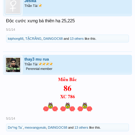
Jesika
Thần Tài
Độc cước xưng bá thiên hạ 25,225
5/1/14
loiphong66
,
TẶCRĂNG
,
DAINGOC68
and
13 others
like this.
thay3 mu rua
Thần Tài
Perennial member
Miền Bắc
86
XC 786
5/1/14
Do^ng Ta`
,
meovangyeulo
,
DAINGOC68
and
13 others
like this.