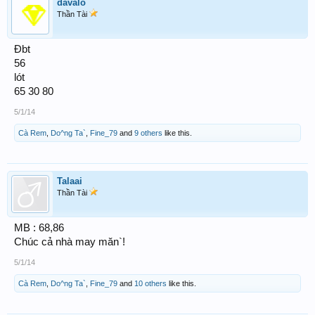
davalo
Thần Tài
Đbt
56
lót
65 30 80
5/1/14
Cà Rem
,
Do^ng Ta`
,
Fine_79
and
9 others
like this.
Talaai
Thần Tài
MB : 68,86
Chúc cả nhà may măn`!
5/1/14
Cà Rem
,
Do^ng Ta`
,
Fine_79
and
10 others
like this.