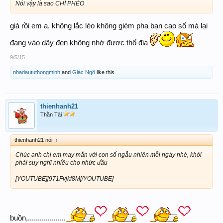
Nói vậy là sao CHÍ PHÈO
già rồi em ạ, không lắc léo không gièm pha bạn cao số mà lại
đang vào dây đen không nhờ được thổ địa
9/5/15
nhadaututhongminh
and
Giác Ngộ
like this.
thienhanh21
Thần Tài
thienhanh21 nói:
↑
Chúc anh chị em may mắn với con số ngẫu nhiên mỗi ngày nhé, khỏi
phải suy nghĩ nhiều cho nhức đầu
[YOUTUBE]j971Fvjkf8M[/YOUTUBE]
buồn,...................