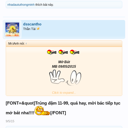
nhadaututhongminh
thích bài này.
dsscantho
Thần Tài
Mr.tAnh nói:
↑
Mở Bát
MB 09/05/2015
song lô
Click to expand...
11 - 99
[FONT=&quot]Trúng đậm 11-99, quá hay, mời bác tiếp tục
ĐB
mở bát nha!!!!
[/FONT]
00.29.30.39.50.70.90.92.93
9/5/15