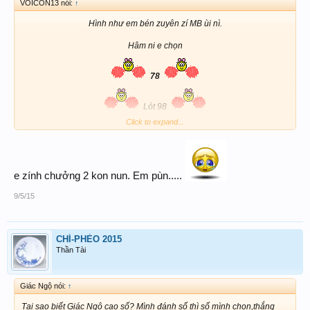
VOICON13 nói:
↑
Hình như em bén zuyên zí MB ùi nì.
Hâm ni e chọn
78
Lót 98
Click to expand...
Ai theo em hem bít có zô bờ hem nửa nì. Hihi nì
e zính chưởng 2 kon nun. Em pùn.....
9/5/15
CHÍ-PHÈO 2015
Thần Tài
Giác Ngộ nói:
↑
Tại sao biết Giác Ngộ cao số? Mình đánh số thì số mình chọn,thắng