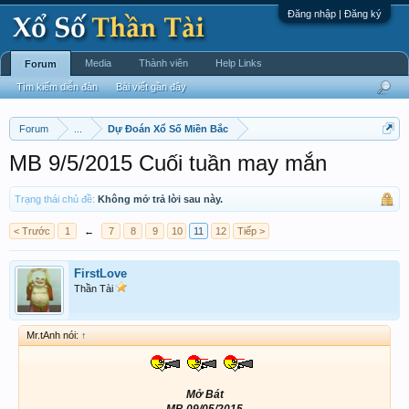
Đăng nhập | Đăng ký
Media
Thành viên
Help Links
Forum
Tìm kiếm diễn đàn
Bài viết gần đây
Forum
...
Dự Đoán Xổ Số Miền Bắc
MB 9/5/2015 Cuối tuần may mắn
Trạng thái chủ đề:
Không mở trả lời sau này.
< Trước
1
←
7
8
9
10
11
12
Tiếp >
FirstLove
Thần Tài
Mr.tAnh nói:
↑
Mở Bát