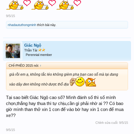
9/5/15
nhadaututhongminh
thích bài này.
Giác Ngộ
Thần Tài
Perennial member
CHÍ-PHÈO 2015 nói:
↑
già rồi em ạ, không lắc léo không gièm pha bạn cao số mà lại đang
vào dây đen không nhờ được thổ địa
Tại sao biết Giác Ngộ cao số? Mình đánh số thì số mình
chọn,thắng hay thua thì tự chịu,cần gì phải nhờ ai ?? Có bao
giờ mình than thở xin 1 con để vào bờ hay xin 1 con để mua
xe??
Chỉnh sửa cuối:
9/5/15
9/5/15