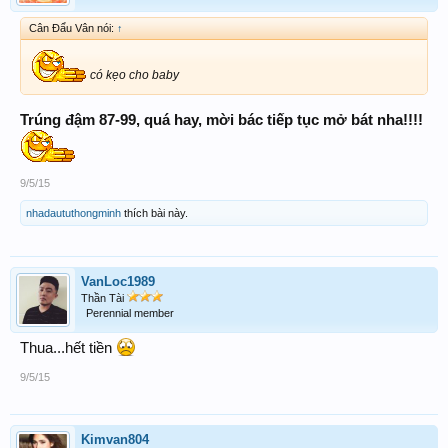
Cân Đẩu Vân nói:
↑
có kẹo cho baby
Trúng đậm 87-99, quá hay, mời bác tiếp tục mở bát nha!!!!
9/5/15
nhadaututhongminh
thích bài này.
VanLoc1989
Thần Tài
Perennial member
Thua...hết tiền
9/5/15
Kimvan804