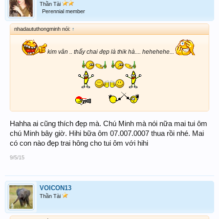
Thần Tài
Perennial member
nhadaututhongminh nói:
↑
kim vân .. thấy chai đẹp là thik hà.... hehehehe...
Hahha ai cũng thích đẹp mà. Chú Minh mà nói nữa mai tui ôm
chú Minh bây giờ. Hihi bữa ôm 07.007.0007 thua rồi nhé. Mai
có con nào đẹp trai hông cho tui ôm với hihi
9/5/15
VOICON13
Thần Tài