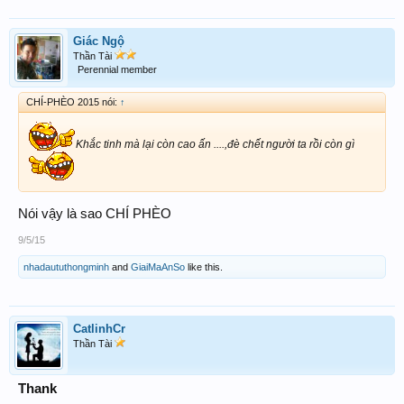
Giác Ngộ
Thần Tài
Perennial member
CHÍ-PHÈO 2015 nói:
↑
Khắc tinh mà lại còn cao ấn ....,đè chết người ta rồi còn gì
Nói vậy là sao CHÍ PHÈO
9/5/15
nhadaututhongminh
and
GiaiMaAnSo
like this.
CatlinhCr
Thần Tài
Thank