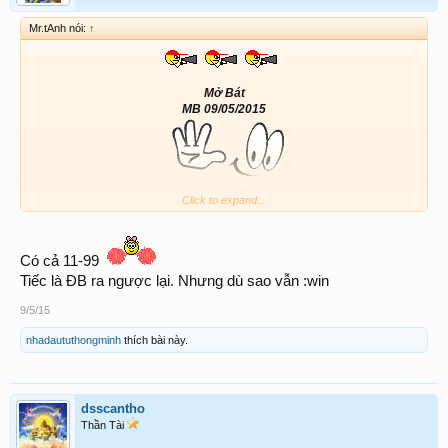
Mr.tAnh nói:
↑
Mở Bát
MB 09/05/2015
song lô
Click to expand...
11 - 99
ĐB
Có cả 11-99
00.29.30.39.50.70.90.92.93
Tiếc là ĐB ra ngược lại. Nhưng dù sao vẫn :win
9/5/15
Thân Chúc Ace cùng win nha!
nhadaututhongminh
thích bài này.
dsscantho
Thần Tài