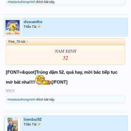
nhadaututhongminh
thích bài này.
Thân Chúc Ace cùng win nha!
dsscantho
Thần Tài
Fine_79 nói:
↑
NAM ĐỊNH
52
[FONT=&quot]Trúng đậm 52, quá hay, mời bác tiếp tục
mở bát nha!!!!
[/FONT]
9/5/15
nhadaututhongminh
thích bài này.
liembui92
Thần Tài