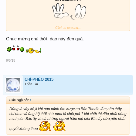
MB 09/05/2015
song lô
Click to expand...
11 - 99
Chúc mừng chủ thớt. dạo này đen quá.
ĐB
00.29.30.39.50.70.90.92.93
9/5/15
Thân Chúc Ace cùng win nha!
CHÍ-PHÈO 2015
Thần Tài
Giác Ngộ nói:
↑
Đúng là vậy đó,ít khi nào mình ôm được eo Bác Thodia lắm,nên thấy
chỉ nhìn và ủng hộ thôi,chứ mua là chết,mà 1 khi chết thì đâu phải riêng
mình,còn Bác ấy và cả những người hâm mộ của Bác ấy nữa,nên nhất
quyết không theo