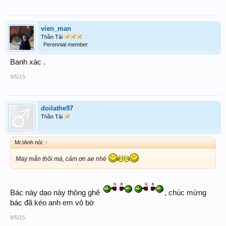
vien_man
Thần Tài
Perennial member
Banh xác .
9/5/15
doilathe97
Thần Tài
Mr.tAnh nói:
↑
May mắn thôi mà, cảm ơn ae nhé
Bác này dạo này thông ghê
, chúc mừng
bác đã kéo anh em vô bờ
9/5/15