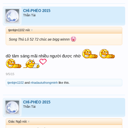
CHÍ-PHÈO 2015
Thần Tài
tjenbjm1102 nói:
↑
Song Thủ Lô 52 72 chúc ae bigg winnn
dữ tâm sáng mãi nhiều người được nhờ
9/5/15
tjenbjm1102
and
nhadaututhongminh
like this.
CHÍ-PHÈO 2015
Thần Tài
Giác Ngộ nói:
↑