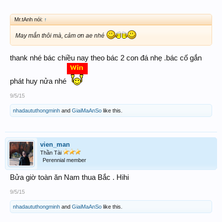
Mr.tAnh nói:
↑
May mắn thôi mà, cảm ơn ae nhé
thank nhé bác chiều nay theo bác 2 con đá nhẹ .bác cố gắn
phát huy nửa nhé
9/5/15
nhadaututhongminh
and
GiaiMaAnSo
like this.
vien_man
Thần Tài
Perennial member
Bửa giờ toàn ăn Nam thua Bắc . Hihi
9/5/15
nhadaututhongminh
and
GiaiMaAnSo
like this.