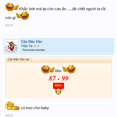
Khắc tinh mà lại còn cao ấn ....,đè chết người ta rồi
còn gì
9/5/15
Cân Đẩu Vân
Thần Tài
Perennial member
Cân Đẩu Vân nói:
↑
Múc
87 - 99
có kẹo cho baby
9/5/15