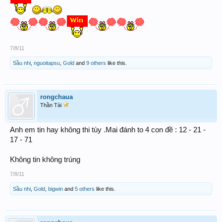
7/8/11
Sầu nhi
,
nguoitapsu
,
Gold
and
9 others
like this.
rongchaua
Thần Tài
Anh em tin hay không thi tùy .Mai đánh to 4 con đề : 12 - 21 -
17 - 71
Không tin không trúng
7/8/11
Sầu nhi
,
Gold
,
bigwin
and
5 others
like this.