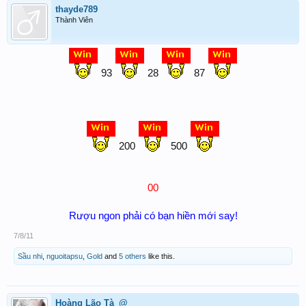
thayde789
Thành Viên
93
28
87
200
500
00
Rượu ngon phải có bạn hiền mới say!
7/8/11
Sầu nhi
,
nguoitapsu
,
Gold
and
5 others
like this.
Hoàng Lão Tà_@