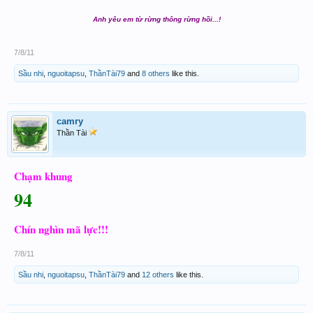
Anh yêu em từ rừng thông rừng hồi...!
7/8/11
Sầu nhi
,
nguoitapsu
,
ThầnTài79
and
8 others
like this.
camry
Thần Tài
Chạm khung
94
Chín nghìn mã lực!!!
7/8/11
Sầu nhi
,
nguoitapsu
,
ThầnTài79
and
12 others
like this.