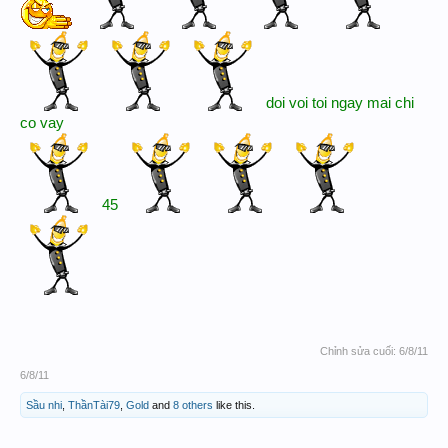
doi voi toi ngay mai chi
co vay
45
Chỉnh sửa cuối:
6/8/11
6/8/11
Sầu nhi
,
ThầnTài79
,
Gold
and
8 others
like this.