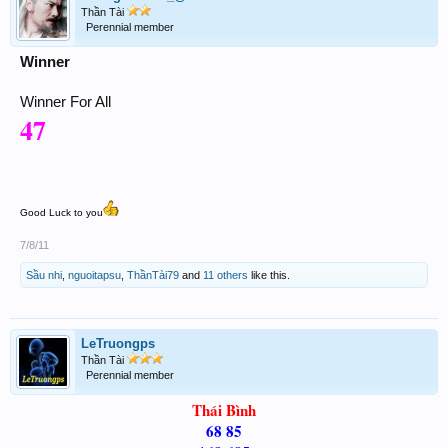
Thần Tài
Perennial member
Winner
Winner For All
47
Good Luck to you
7/8/11
Sầu nhi
,
nguoitapsu
,
ThầnTài79
and
11 others
like this.
LeTruongps
Thần Tài
Perennial member
Thái Bình
68 85