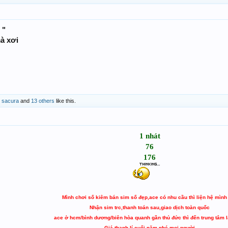
 "
à xơi
,
sacura
and
13 others
like this.
1 nhát
76
176
Mình chơi số kiêm bán sim số đẹp,ace có nhu cầu thì liện hệ mình
Nhận sim trc,thanh toán sau,giao dịch toàn quốc
ace ở hcm/bình dương/biên hòa quanh gần thủ đức thì đến trung tâm l
Giá thanh lí cuối năm nhé mọi người