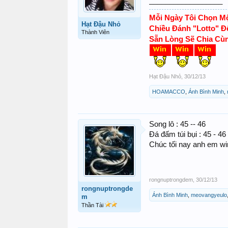
__________________
Mỗi Ngày Tôi Chọn Mộ
Hạt Đậu Nhỏ
Chiều Đánh "Lotto" Đ
Thành Viên
Sẵn Lòng Sẽ Chia Cùn
Hạt Đậu Nhỏ
,
30/12/13
HOAMACCO
,
Ánh Bình Minh
,
Song lô : 45 -- 46
Đá đấm túi bụi : 45 - 46 
Chúc tối nay anh em wi
rongnuptrongdem
,
30/12/13
rongnuptrongde
Ánh Bình Minh
,
meovangyeulo
m
Thần Tài