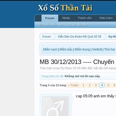
Media
Thành viên
Help Links
Forum
Tìm kiếm diễn đàn
Bài viết gần đây
Forum
Diễn Đàn Dự Đoán Kết Quả Xổ Số
Dự Đ
Miền nam
|
Miền bắc
|
Miền trung
|
Vietlott
|
Thứ hai
MB 30/12/2013 ---- Chuyế
Thảo luận trong '
Dự Đoán Xổ Số Miền Bắc
' bắt đầu bởi
hann
Trạng thái chủ đề:
Không mở trả lời sau này.
Trang 4 của 10 trang
< Trước
1
2
3
4
5
6
cap 09.09 anh em thấy 