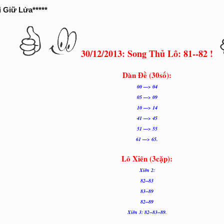
i Giữ Lửa*****
30/12/2013: Song Thủ Lô: 81--82 !
Dàn Đề (30số):
00 ---> 04
05 ---> 09
10 ---> 14
41 ---> 45
51 ---> 55
61 ---> 65.
Lô Xiên (3cặp):
Xiên 2:
82--83
83--89
82--89
Xiên 3: 82--83--89.