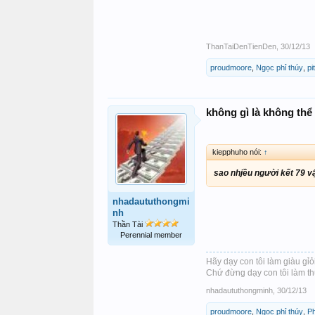
ThanTaiDenTienDen
,
30/12/13
proudmoore
,
Ngọc phỉ thúy
,
pi
không gì là không thể 
kiepphuho nói:
↑
sao nhjều người kết 79 v
nhadaututhongmi
nh
Thần Tài
Perennial member
Hãy dạy con tôi làm giàu gỉỏi
Chứ đừng dạy con tôi làm th
nhadaututhongminh
,
30/12/13
proudmoore
,
Ngọc phỉ thúy
,
P