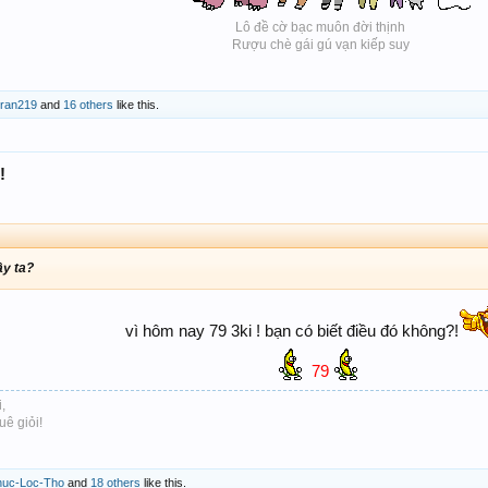
Lô đề cờ bạc muôn đời thịnh
Rượu chè gái gú vạn kiếp suy​
tran219
and
16 others
like this.
!
ậy ta?
vì hôm nay 79 3ki ! bạn có biết điều đó không?!
79
,
uê giỏi!
huc-Loc-Tho
and
18 others
like this.