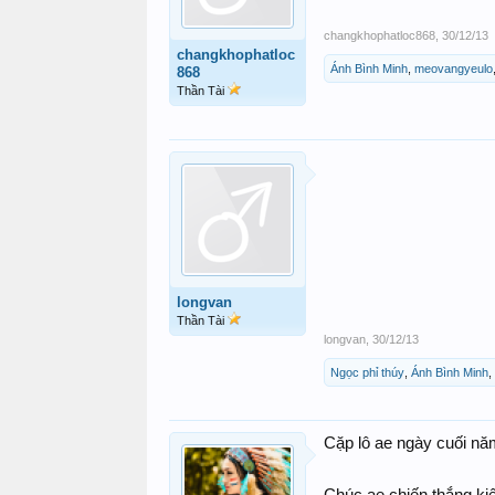
changkhophatloc868
,
30/12/13
changkhophatloc
Ánh Bình Minh
,
meovangyeulo
868
Thần Tài
longvan
Thần Tài
longvan
,
30/12/13
Ngọc phỉ thúy
,
Ánh Bình Minh
,
Cặp lô ae ngày cuối năm