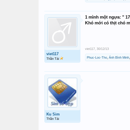
1 mình một ngựa: " 17
Khó mới có thịt chó m
viet117
,
30/12/13
viet117
Phuc-Loc-Tho
,
Ánh Bình Minh
Thần Tài
Ku Sim
Thần Tài