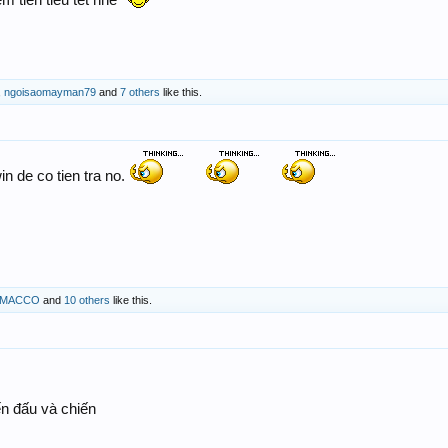
m tiền tiêu tết nhe
,
ngoisaomayman79
and
7 others
like this.
in de co tien tra no.
MACCO
and
10 others
like this.
n đấu và chiến