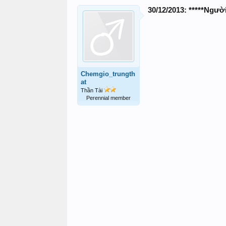
30/12/2013: *****Ngườ
Chemgio_trungth
at
Thần Tài
Perennial member