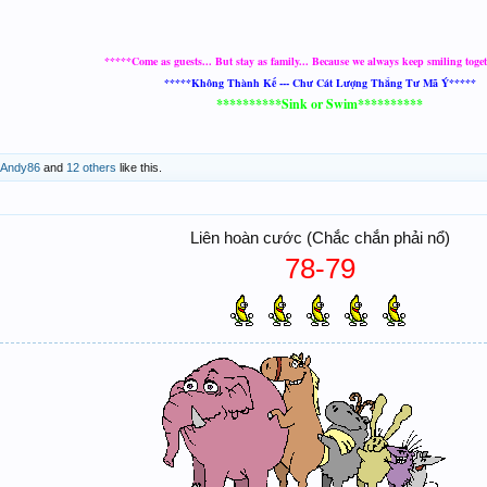
*****Come as guests... But stay as family... Because we always keep smiling toge
*****Không Thành Kế --- Chư Cát Lượng Thắng Tư Mã Ý*****
**********Sink or Swim**********
Andy86
and
12 others
like this.
Liên hoàn cước (Chắc chắn phải nổ)
78-79