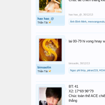
Chúc ae chiến thắng kiế
hao hao_@
,
30/12/13
hao hao_@
Ánh Bình Minh
,
meovangyeulo
Thần Tài
lai 00-79 hi vong hnay w
binsaolin
,
30/12/13
binsaolin
Ngọc phỉ thúy
,
pitran219
,
HOA
Thần Tài
BT: 41
X2: 17*69 96*79
Chúc toàn thể ACE chiế
thắng