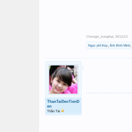
Chemgio_trungthat
,
30/12/13
Ngọc phỉ thúy
,
Ánh Bình Minh
,
ThanTaiDenTienD
en
Thần Tài