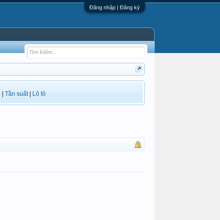
Đăng nhập | Đăng ký
i
|
Tần suất
|
Lô tô