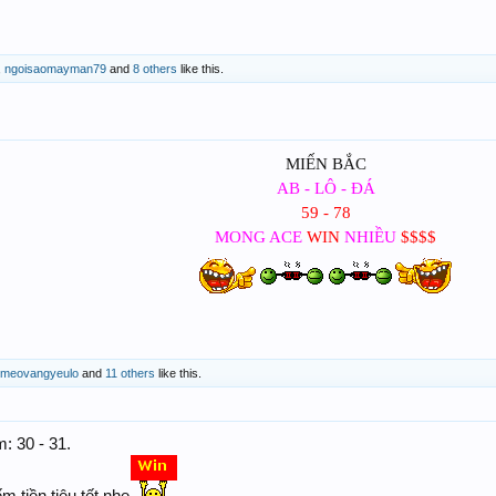
,
ngoisaomayman79
and
8 others
like this.
MIẾN BẮC
AB - LÔ - ĐÁ
59 - 78
MONG ACE
WIN
NHIỀU
$$$$
meovangyeulo
and
11 others
like this.
: 30 - 31.