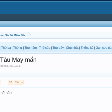
oán Xổ Số Miền Bắc
|
Thứ ba
|
Thứ tư
|
Thứ năm
|
Thứ sáu
|
Thứ bảy
|
Chủ nhật
|
Thống kê
|
Gan cực đạ
n Tàu May mắn
gocnga
,
29/12/13
.
→
10
Tiếp >
thế nào