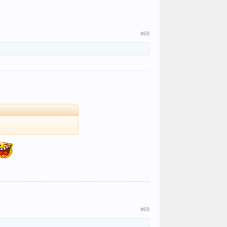
#68
#69