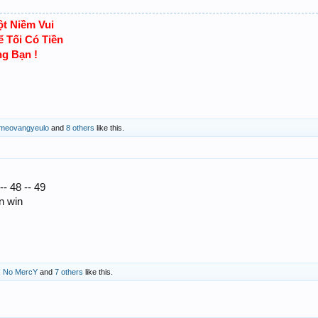
t Niềm Vui
ể Tối Có Tiền
g Bạn !
meovangyeulo
and
8 others
like this.
-- 48 -- 49
n win
,
No MercY
and
7 others
like this.