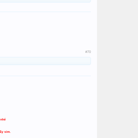
#70
 nhé
ấy sim.