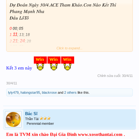
Dự Đoán Ngày 30/4.ACE Tham Khảo.Con Nào Kết Thì
Phang Mạnh Nha
Đầu LôTô
0
00; 05
11
1
; 13; 18
21
24
2
;
; 28
3
31; 37
Click to expand...
4
40; 46
5
50; 52
6
60; 61; 65; 66
7
78; 79
Kết 3 em này
8
81; 88; 89
Chỉnh sửa cuối:
30/4/11
9
91; 96; 99
30/4/11
lyly479
,
halongstar95
,
blackrose
and
2 others
like this.
Bác Sĩ
Thần Tài
Perennial member
Em là TVM xin chào Đại Gia Đình www.xosothantai.com .