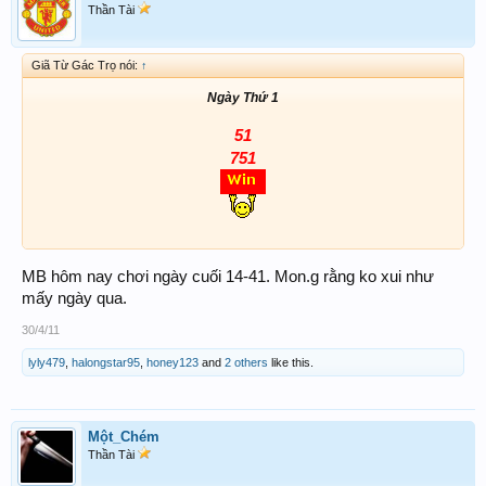
Thần Tài
Giã Từ Gác Trọ nói:
↑
Ngày Thứ 1
51
751
MB hôm nay chơi ngày cuối 14-41. Mon.g rằng ko xui như
mấy ngày qua.
30/4/11
lyly479
,
halongstar95
,
honey123
and
2 others
like this.
Một_Chém
Thần Tài