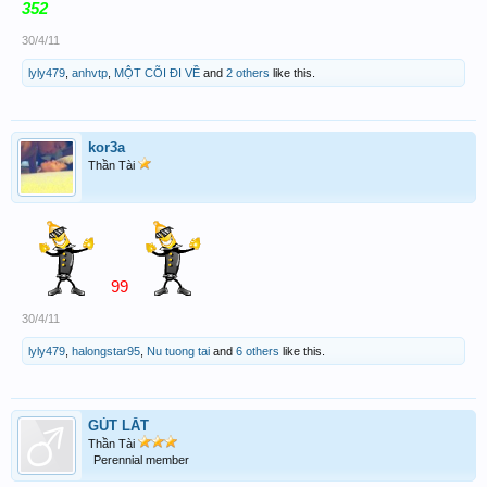
352
30/4/11
lyly479
,
anhvtp
,
MỘT CÕI ĐI VỀ
and
2 others
like this.
kor3a
Thần Tài
99
30/4/11
lyly479
,
halongstar95
,
Nu tuong tai
and
6 others
like this.
GÚT LẮT
Thần Tài
Perennial member