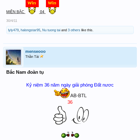
MIỀN BẮC
04
30/4/11
lyly479
,
halongstar95
,
Nu tuong tai
and
3 others
like this.
menseooo
Thần Tài
Bắc Nam đoàn tụ
Kỷ niệm 36 năm ngày giải phóng Đất nươc
AB-BTL
36