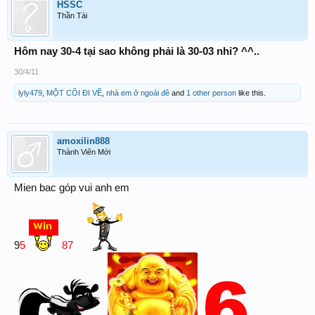
HSSC
Thần Tài
Hôm nay 30-4 tại sao không phải là 30-03 nhỉ? ^^..
30/4/11
lyly479
,
MỘT CÕI ĐI VỀ
,
nhà em ở ngoài đê
and
1 other person
like this.
amoxilin888
Thành Viên Mới
Mien bac góp vui anh em
9
5
87