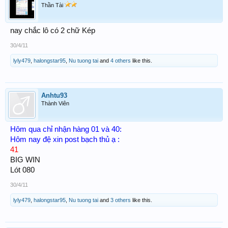
Thần Tài
nay chắc lô có 2 chữ Kép
30/4/11
lyly479
,
halongstar95
,
Nu tuong tai
and
4 others
like this.
Anhtu93
Thành Viên
Hôm qua chỉ nhận hàng 01 và 40:
Hôm nay đệ xin post bạch thủ ạ :
41
BIG WIN
Lót 080
30/4/11
lyly479
,
halongstar95
,
Nu tuong tai
and
3 others
like this.