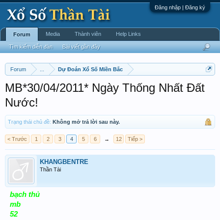
Đăng nhập | Đăng ký
Media
Thành viên
Help Links
Forum
Tìm kiếm diễn đàn
Bài viết gần đây
Forum
...
Dự Đoán Xổ Số Miền Bắc
MB*30/04/2011* Ngày Thống Nhất Đất
Nước!
Trạng thái chủ đề:
Không mở trả lời sau này.
< Trước
1
2
3
4
5
6
→
12
Tiếp >
KHANGBENTRE
Thần Tài
bạch thủ
mb
52