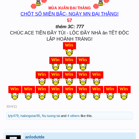
MÙA XUÂN ĐẠI THẮNG
CHỐT SỐ MIỀN BẮC- NGÀY MN ĐẠI THẮNG!
57
thêm 3C: 777
CHÚC ACE TIỀN ĐẦY TÚI - LỘC ĐẦY NHÀ ăn TẾT ĐỘC
LẬP HOÀNH TRÁNG!
30/4/11
lyly479
,
halongstar95
,
Nu tuong tai
and
4 others
like this.
anlodutde