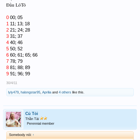
Đầu LôTô
0
00; 05
1
11; 13; 18
2
21; 24; 28
3
31; 37
4
40; 46
5
50; 52
6
60; 61; 65; 66
7
78; 79
8
81; 88; 89
9
91; 96; 99
30/4/11
lyly479
,
halongstar95
,
Aprilia
and
4 others
like this.
Củ Tỏi
Thần Tài
Perennial member
Somebody nói:
↑