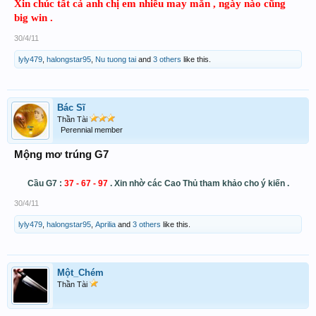
Xin chúc tất cả anh chị em nhiều may mắn , ngày nào cũng
big win .
30/4/11
lyly479
,
halongstar95
,
Nu tuong tai
and
3 others
like this.
Bác Sĩ
Thần Tài
Perennial member
Mộng mơ trúng G7
Cầu G7 :
37 - 67 - 97
. Xin nhờ các Cao Thủ tham khảo cho ý kiến .
30/4/11
lyly479
,
halongstar95
,
Aprilia
and
3 others
like this.
Một_Chém
Thần Tài