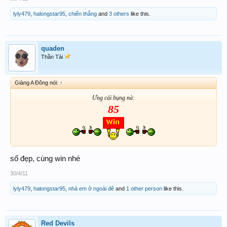
lyly479
,
halongstar95
,
chiến thắng
and
3 others
like this.
quaden
Thần Tài
Giàng A Đông nói:
↑
Ưng cái bụng nà:
85
số đẹp, cùng win nhé
30/4/11
lyly479
,
halongstar95
,
nhà em ở ngoài đê
and
1 other person
like this.
Red Devils