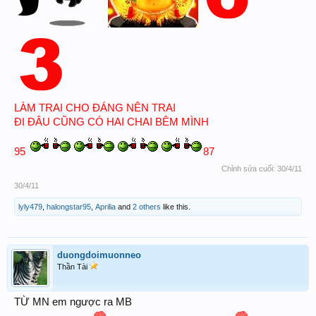
LÀM TRAI CHO ĐÁNG NÊN TRAI
ĐI ĐÂU CŨNG CÓ HAI CHAI BÊM MÌNH
95
87
Chỉnh sửa cuối:
30/4/11
30/4/11
lyly479
,
halongstar95
,
Aprilia
and
2 others
like this.
duongdoimuonneo
Thần Tài
TỪ MN em ngược ra MB