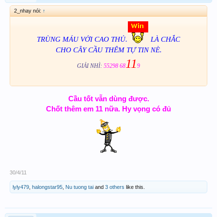
2_nhay nói:
↑
TRÙNG MÁU VỚI CAO THỦ.
LÀ CHẮC
CHO CÂY CẦU THÊM TỰ TIN NÈ.
11
GIẢI NHÌ:
55298 68
9
Cầu tốt vẫn dùng được.
Chốt thêm em 11 nữa. Hy vọng có đủ
30/4/11
lyly479
,
halongstar95
,
Nu tuong tai
and
3 others
like this.