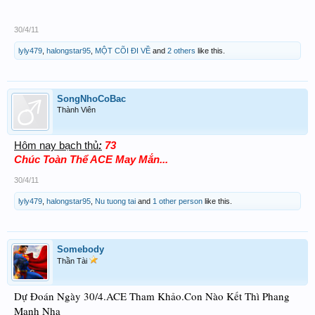
30/4/11
lyly479
,
halongstar95
,
MỘT CÕI ĐI VỀ
and
2 others
like this.
SongNhoCoBac
Thành Viên
Hôm nay bạch thủ
:
73
Chúc Toàn Thể ACE May Mắn...
30/4/11
lyly479
,
halongstar95
,
Nu tuong tai
and
1 other person
like this.
Somebody
Thần Tài
Dự Đoán Ngày 30/4.ACE Tham Khảo.Con Nào Kết Thì Phang
Mạnh Nha