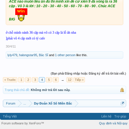
ACE nào muốn liều ăn đủ thì mình xin đề cử xiên 9 đá vòng là ra 36
cặp . Vô 3 là lời : 10 - 20 - 30 - 40 - 50 - 60 - 70 - 80 - 90 . Chúc ACE
BIG
ở chỗ mình oánh 36 cặp mà vô có 3 cặp là lỗ àh nha
]phải vô 4 cặp mới có tý cafe
30/4/11
lyly479
,
halongstar95
,
Bác Sĩ
and
1 other person
like this.
(Bạn phải Đăng nhập hoặc Đăng ký để trả lời bài viết.)
< Trước
1
2
3
4
5
6
→
12
Tiếp >
Trạng thái chủ đề:
Không mở trả lời sau này.
Forum
...
Dự Đoán Xổ Số Miền Bắc
Tiếng Việt
Liên hệ
Trợ giúp
Forum software by XenForo™
Quy định và Nội quy