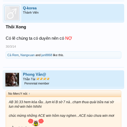
Q-korea
Thành Viên
Thôi Xong
Có lẽ chúng ta có duyên nên có
NỢ
30/3/14
Cà Rem
,
Nangxuan
and
jun8868
like this.
Phong Vân@
Thần Tài
Perennial member
No MercY nói:
↑
AB 30.33 hem kóa rầu...lụm kí B sờ 7 nà...chạm thua quài bữa nai sờ
lun mớ win hén hihihi
chúc mừng những ACE win hôm nay nghen...ACE nào chưa win mơi