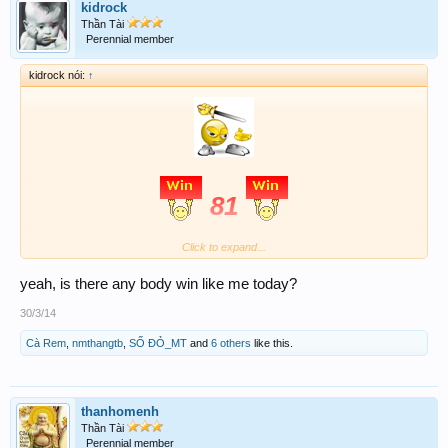
kidrock
Thần Tài
Perennial member
kidrock nói:
↑
81
Click to expand...
continue win, pa
rt two
yeah, is there any body win like me today?
30/3/14
Cà Rem
,
nmthangtb
,
SỐ ĐỎ_MT
and
6 others
like this.
thanhomenh
Thần Tài
Perennial member