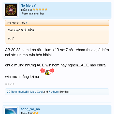
No MercY
Thần Tài
Perennial member
No MercY nói:
↑
Đặc Biệt THÁI BÌNH
sờ 7
AB 30.33 hem kóa rầu...lụm kí B sờ 7 nà...chạm thua quài bữa
nai sờ lun mớ win hén hihihi
chúc mừng những ACE win hôm nay nghen...ACE nào chưa
win mơi mằng lợi nà
30/3/14
Cà Rem
,
thodia38
,
Miss Cool
and
7 others
like this.
song_xo_bo
Thần Tài