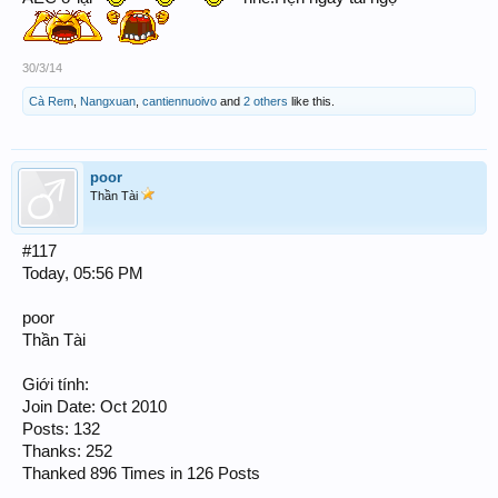
30/3/14
Cà Rem
,
Nangxuan
,
cantiennuoivo
and
2 others
like this.
poor
Thần Tài
#117
Today, 05:56 PM
poor
Thần Tài
Giới tính:
Join Date: Oct 2010
Posts: 132
Thanks: 252
Thanked 896 Times in 126 Posts