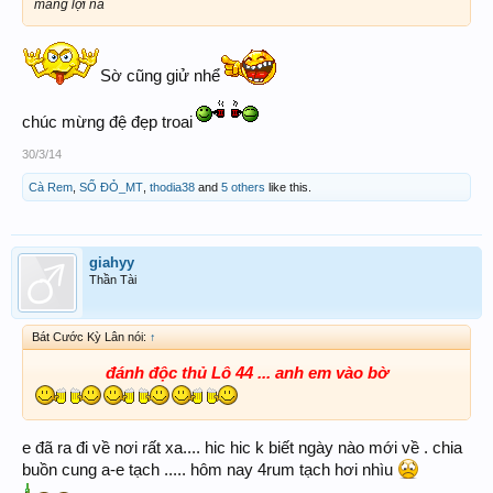
mằng lợi nà
Sờ cũng giử nhể
chúc mừng đệ đẹp troai
30/3/14
Cà Rem
,
SỐ ĐỎ_MT
,
thodia38
and
5 others
like this.
giahyy
Thần Tài
Bát Cước Kỳ Lân nói:
↑
đánh độc thủ Lô 44 ... anh em vào bờ
e đã ra đi về nơi rất xa.... hic hic k biết ngày nào mới về . chia
buồn cung a-e tạch ..... hôm nay 4rum tạch hơi nhìu