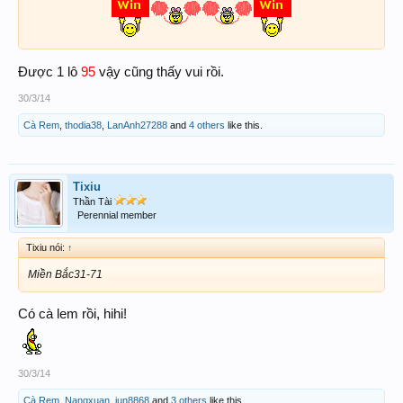
Được 1 lô
95
vậy cũng thấy vui rồi.
30/3/14
Cà Rem
,
thodia38
,
LanAnh27288
and
4 others
like this.
Tixiu
Thần Tài
Perennial member
Tixiu nói:
↑
Miền Bắc31-71
Có cà lem rồi, hihi!
30/3/14
Cà Rem
,
Nangxuan
,
jun8868
and
3 others
like this.