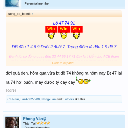
Perennial member
song_xo_bo nói:
↑
Lô 47 74 91
ĐB đầu 1 4 6 9 Đuôi 2 đuôi 7. Trọng điểm là đâu 1 9 đít 7
Đánh lót sợ đồng quay đểu 33 44 99 17 71 đây là ý kiến cho ACE tham
khảo. còn dưới đây là dàn ĐB. trong đó những em màu xanh đánh to
Click to expand...
tiền hơn những em còn lại.
đời quá đen. hôm qua vừa bt đề 74 không ra hôm nay Bt 47 lại
Ngày 30/3 ĐB 56 số chỉ có thể là
ra 74 hơi buôn. may đươc tý cay cay
01 10 29
92
38 83
47
74 56 65 00
30/3/14
03 30 12 21
49 94
58 85
67
76 55
Cà Rem
,
LanAnh27288
,
Nangxuan
and
3 others
like this.
05 50 14
41
23
32
69
96
78
87
24
07
70 16 61 25
52
34 43 89
98
42
Phong Vân@
09
90
18 81
27
72
36 63
45
54
97
79
Thần Tài
Perennial member