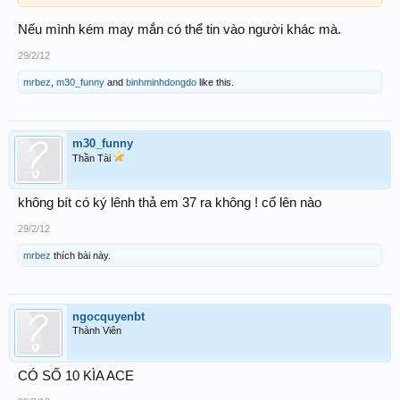
Nếu mình kém may mắn có thể tin vào người khác mà.
29/2/12
mrbez
,
m30_funny
and
binhminhdongdo
like this.
m30_funny
Thần Tài
không bít có ký lênh thả em 37 ra không ! cố lên nào
29/2/12
mrbez
thích bài này.
ngocquyenbt
Thành Viên
CÓ SỐ 10 KÌA ACE