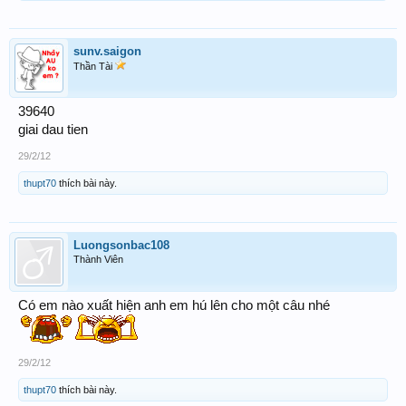
__68__
__22__
sunv.saigon
Thần Tài
BA BỐN CÀNG TÙY ANH CHỊ EM LỰA
39640
giai dau tien
29/2/12
thupt70
thích bài này.
Luongsonbac108
Thành Viên
Có em nào xuất hiện anh em hú lên cho một câu nhé
29/2/12
thupt70
thích bài này.