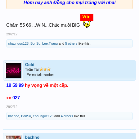
Hôm nay anh Đồng cho mụi trúng với nha!
Chấm 55 66 ...WIN...Chúc muội BIG
29/2/12
chaungoc123
,
BonSu
,
Lee.Trang
and
5 others
like this.
Gold
Thần Tài
Perennial member
19 59 99
hy vọng về một cặp.
xc
027
29/2/12
bachho
,
BonSu
,
chaungoc123
and
4 others
like this.
bachho