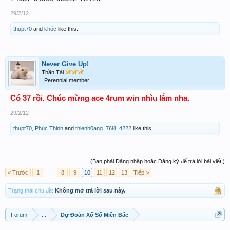
29/2/12
thupt70
and
khóc
like this.
Never Give Up!
Thần Tài
Perennial member
Có 37 rồi. Chúc mừng ace 4rum win nhìu lắm nha.
29/2/12
thupt70
,
Phúc Thịnh
and
thienh0ang_76l4_4222
like this.
(Bạn phải Đăng nhập hoặc Đăng ký để trả lời bài viết.)
< Trước
1
←
8
9
10
11
12
13
Tiếp >
Trạng thái chủ đề:
Không mở trả lời sau này.
Forum
...
Dự Đoán Xổ Số Miền Bắc