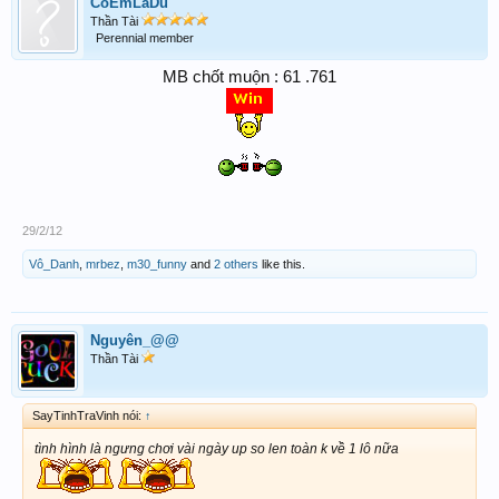
CoEmLaDu
Thần Tài
Perennial member
MB chốt muộn : 61 .761
29/2/12
Vô_Danh
,
mrbez
,
m30_funny
and
2 others
like this.
Nguyên_@@
Thần Tài
SayTinhTraVinh nói:
↑
tình hình là ngưng chơi vài ngày up so len toàn k về 1 lô nữa