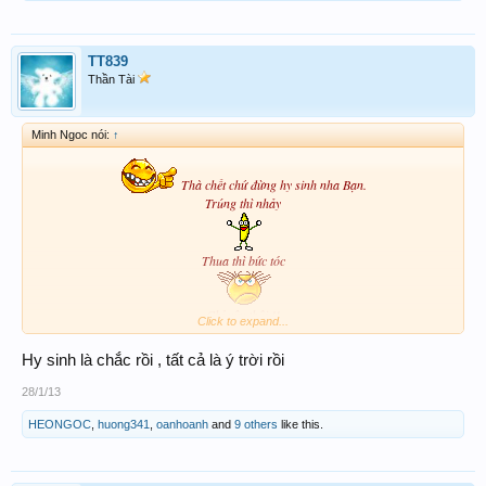
TT839
Thần Tài
Minh Ngoc nói:
↑
Thà chết chứ đừng hy sinh nha Bạn.
Trúng thì nhảy
Thua thì bức tóc
Chỉ vậy thôi !!
Click to expand...
Hy sinh là chắc rồi , tất cả là ý trời rồi
28/1/13
HEONGOC
,
huong341
,
oanhoanh
and
9 others
like this.