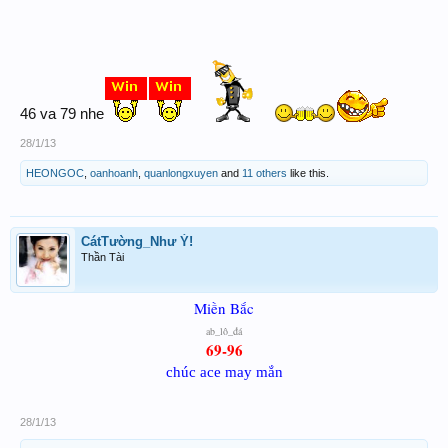
46 va 79 nhe
28/1/13
HEONGOC
,
oanhoanh
,
quanlongxuyen
and
11 others
like this.
CátTường_Như Ý!
Thần Tài
Miền Bắc
ab_lô_đá
69-96
chúc ace may mắn
28/1/13