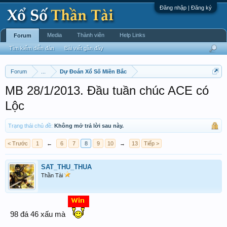
Đăng nhập | Đăng ký
Media
Thành viên
Help Links
Forum
Tìm kiếm diễn đàn
Bài viết gần đây
Forum
...
Dự Đoán Xổ Số Miền Bắc
MB 28/1/2013. Đầu tuần chúc ACE có
Lộc
Trạng thái chủ đề:
Không mở trả lời sau này.
< Trước
1
←
6
7
8
9
10
→
13
Tiếp >
SAT_THU_THUA
Thần Tài
98 đá 46 xấu mà