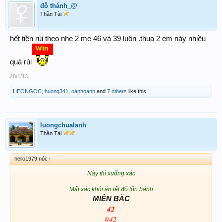
đỗ thánh_@
Thần Tài
hết tiền rùi theo nhẹ 2 me 46 và 39 luôn .thua 2 em này nhiều
quá rùi
28/1/13
HEONGOC
,
huong341
,
oanhoanh
and
7 others
like this.
luongchualanh
Thần Tài
hello1979 nói:
↑
Này thì xuống xác
Mất xác,khỏi ăn tết đỡ tốn bánh
MIỀN BẮC
42
042