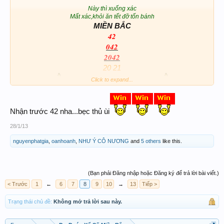
Này thì xuống xác
Mất xác,khỏi ăn tết đỡ tốn bánh
MIỀN BẮC
42
042
2042
20 21
Click to expand...
Ngủm thì ngủm,mà mum thì mum
Nhận trước 42 nha...bẹc thủ ùi
28/1/13
nguyenphatgia
,
oanhoanh
,
NHƯ Ý CÔ NƯƠNG
and
5 others
like this.
(Bạn phải Đăng nhập hoặc Đăng ký để trả lời bài viết.)
< Trước
1
←
6
7
8
9
10
→
13
Tiếp >
Trạng thái chủ đề:
Không mở trả lời sau này.