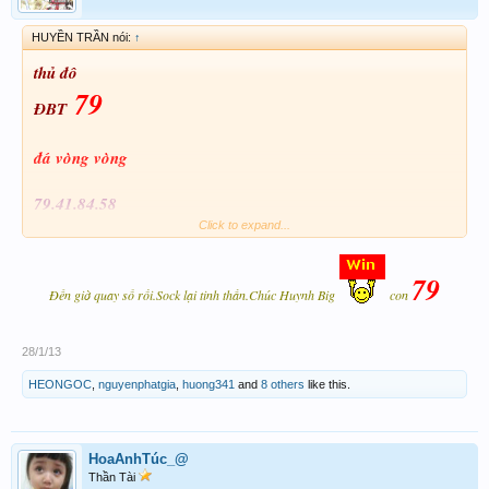
HUYỀN TRẦN nói:
↑
thủ đô
79
ĐBT
đá vòng vòng
79.41.84.58
Click to expand...
79
Đến giờ quay số rồi.Sock lại tinh thần.Chúc Huynh Big
con
AB 79.56.58.59
28/1/13
HEONGOC
,
nguyenphatgia
,
huong341
and
8 others
like this.
HoaAnhTúc_@
Thần Tài