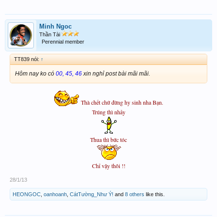
Minh Ngoc
Thần Tài
Perennial member
TT839 nói:
↑
Hôm nay ko có
00, 45, 46
xin nghỉ post bài mãi mãi.
Thà chết chứ đừng hy sinh nha Bạn.
Trúng thì nhảy
Thua thì bức tóc
Chỉ vậy thôi !!
28/1/13
HEONGOC
,
oanhoanh
,
CátTường_Như Ý!
and
8 others
like this.