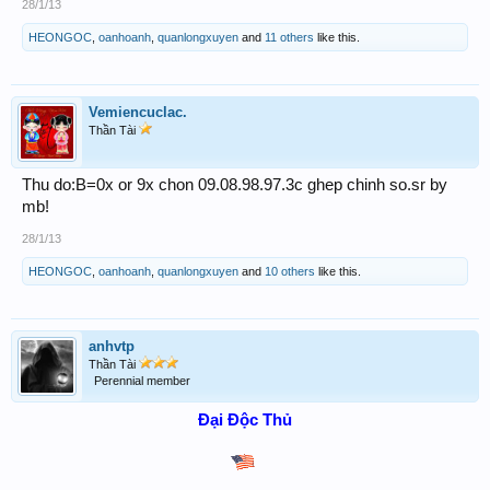
28/1/13
HEONGOC
,
oanhoanh
,
quanlongxuyen
and
11 others
like this.
Vemiencuclac.
Thần Tài
Thu do:B=0x or 9x chon 09.08.98.97.3c ghep chinh so.sr by
mb!
28/1/13
HEONGOC
,
oanhoanh
,
quanlongxuyen
and
10 others
like this.
anhvtp
Thần Tài
Perennial member
Đại Độc Thủ
​