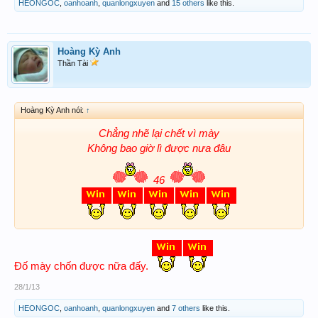
HEONGOC
,
oanhoanh
,
quanlongxuyen
and
15 others
like this.
Hoàng Kỳ Anh
Thần Tài
Hoàng Kỳ Anh nói:
↑
Chẳng nhẽ lại chết vì mày
Không bao giờ lì được nưa đâu
46
Đố mày chốn được nữa đấy.
28/1/13
HEONGOC
,
oanhoanh
,
quanlongxuyen
and
7 others
like this.