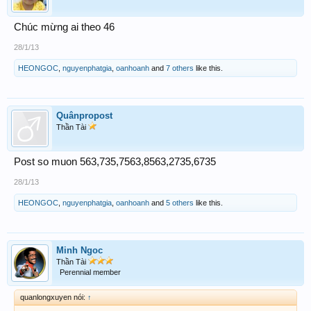
Chúc mừng ai theo 46
28/1/13
HEONGOC
,
nguyenphatgia
,
oanhoanh
and
7 others
like this.
Quânpropost
Thần Tài
Post so muon 563,735,7563,8563,2735,6735
28/1/13
HEONGOC
,
nguyenphatgia
,
oanhoanh
and
5 others
like this.
Minh Ngoc
Thần Tài
Perennial member
quanlongxuyen nói:
↑