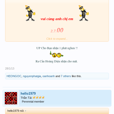
vui cùng anh chị em
00
2.7.
Click to expand...
trễ quá mà ghiền quá!chúc anh chị em may mắn!
UP Cho Bạn nhậu 1 phát nghen !!
Ra Cầu Hoàng Diệu nhậu cho mát.
28/1/13
HEONGOC
,
nguyenphatgia
,
oanhoanh
and
7 others
like this.
hello1979
Thần Tài
Perennial member
hello1979 nói:
↑