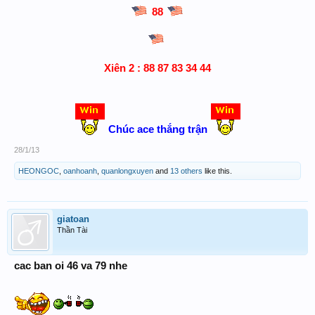
88
​
Xiên 2 : 88 87 83 34 44
Chúc ace thắng trận
28/1/13
HEONGOC
,
oanhoanh
,
quanlongxuyen
and
13 others
like this.
giatoan
Thần Tài
cac ban oi 46 va 79 nhe