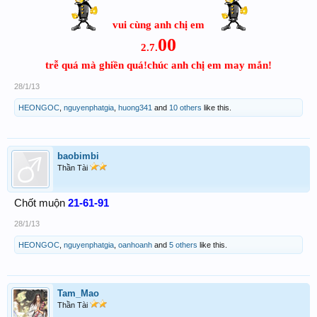
vui cùng anh chị em
00
2.7.
trễ quá mà ghiền quá!chúc anh chị em may mắn!
28/1/13
HEONGOC
,
nguyenphatgia
,
huong341
and
10 others
like this.
baobimbi
Thần Tài
Chốt muộn
21-61-91
28/1/13
HEONGOC
,
nguyenphatgia
,
oanhoanh
and
5 others
like this.
Tam_Mao
Thần Tài