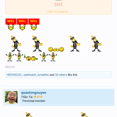
2042
20 21
Click to expand...
Ngủm thì ngủm,mà mum thì mum
28/1/13
HEONGOC
,
oanhoanh
,
iumainhe
and
10 others
like this.
quanlongxuyen
Thần Tài
Perennial member