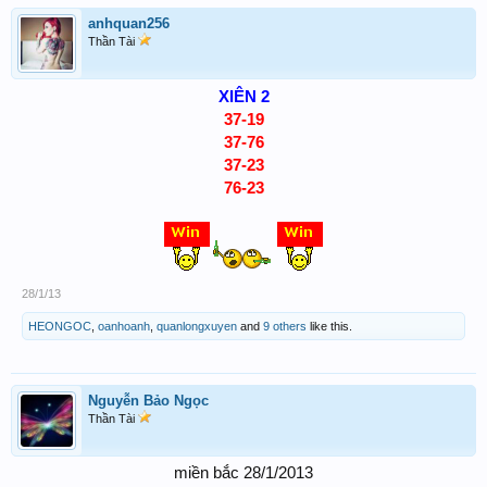
anhquan256
Thần Tài
XIÊN 2
37-19
37-76
37-23
76-23
28/1/13
HEONGOC
,
oanhoanh
,
quanlongxuyen
and
9 others
like this.
Nguyễn Bảo Ngọc
Thần Tài
miền bắc 28/1/2013