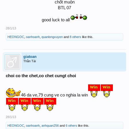
chốt muộn
BTL 07
good luck to all
28/1/13
HEONGOC
,
oanhoanh
,
quanlongxuyen
and
8 others
like this.
giatoan
Thần Tài
choi co the chet,co chet cungt choi
46 da ve,79 cung ve co nghia la win
28/1/13
HEONGOC
,
oanhoanh
,
anhquan256
and
6 others
like this.