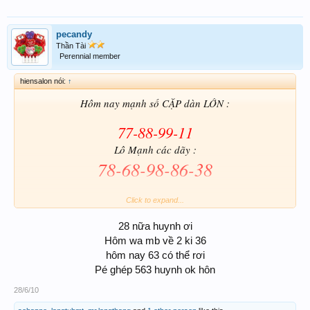
pecandy
Thần Tài
Perennial member
hiensalon nói:
↑
Hôm nay mạnh số CẶP dàn LỚN :
77-88-99-11
Lô Mạnh các dãy :
78-68-98-86-38
ACE Tham khảo !
Click to expand...
28 nữa huynh ơi
Hôm wa mb về 2 ki 36
hôm nay 63 có thể rơi
Pé ghép 563 huynh ok hôn
28/6/10