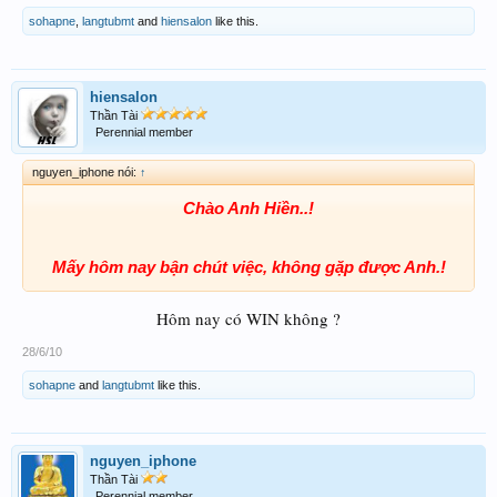
sohapne
,
langtubmt
and
hiensalon
like this.
hiensalon
Thần Tài
Perennial member
nguyen_iphone nói:
↑
Chào Anh Hiền..!
Mấy hôm nay bận chút việc, không gặp được Anh.!
Hôm nay có WIN không ?
28/6/10
sohapne
and
langtubmt
like this.
nguyen_iphone
Thần Tài
Perennial member