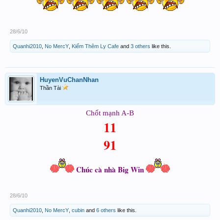
28/6/10
Quanhi2010
,
No MercY
,
Kiếm Thêm Ly Cafe
and
3 others
like this.
HuyenVuChanNhan
Thần Tài
Chốt mạnh A-B
11
91
Chúc cà nhà Big Win
28/6/10
Quanhi2010
,
No MercY
,
cubin
and
6 others
like this.