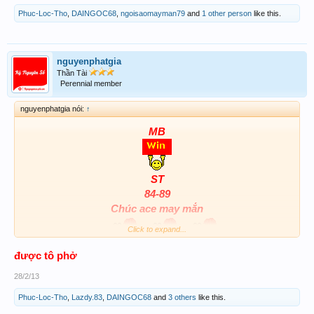
Phuc-Loc-Tho
,
DAINGOC68
,
ngoisaomayman79
and
1 other person
like this.
nguyenphatgia
Thần Tài
Perennial member
nguyenphatgia nói:
↑
MB
ST
84-89
Chúc ace may mắn
Click to expand...
được tô phở
28/2/13
Phuc-Loc-Tho
,
Lazdy.83
,
DAINGOC68
and
3 others
like this.