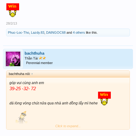
28/2/13
Phuc-Loc-Tho
,
Lazdy.83
,
DAINGOC68
and
4 others
like this.
bachthuha
Thần Tài
Perennial member
bachthuha nói:
↑
góp vui cùng anh em
39-25 -32- 72
đá lòng vòng chút nửa qua nhà anh đồng lấy mì hehe
Click to expand...