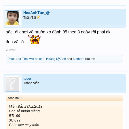
HoaAnhTúc_@
Thần Tài
sặc. đi chơi về muộn ko đánh 95 theo 3 ngày rồi phải àk
đen vãi lờ
28/2/13
Phuc-Loc-Tho
,
win or lose
,
Hoàng Kỳ Anh
and
3 others
like this.
teoo
Thành Viên
teoo nói:
↑
Miền Bắc 28/02/2013
Con số muộn màng
BTL 99
3C 899
Chúc ace may mắn