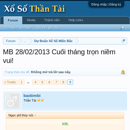
Đăng nhập | Đăng ký
Media
Thành viên
Help Links
Forum
Tìm kiếm diễn đàn
Bài viết gần đây
Forum
...
Dự Đoán Xổ Số Miền Bắc
MB 28/02/2013 Cuối tháng trọn niềm
vui!
Trạng thái chủ đề:
Không mở trả lời sau này.
< Trước
1
←
4
5
6
7
8
9
baobimbi
Thần Tài
Ngọc phỉ thúy nói:
↑
STL