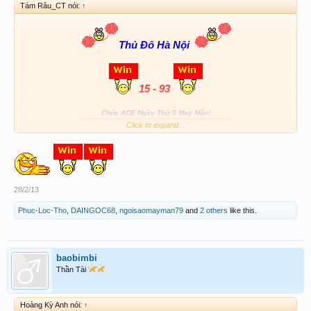
Tám Râu_CT nói:
↑
Thủ Đô Hà Nội
15 - 93
Chúc ACE Ngày Thứ 5 May Mắn!
Click to expand...
28/2/13
Phuc-Loc-Tho
,
DAINGOC68
,
ngoisaomayman79
and
2 others
like this.
baobimbi
Thần Tài
Hoàng Kỳ Anh nói:
↑