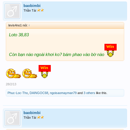
baobimbi
Thần Tài
levis4no1 nói:
↑
L
oto
3
8,83
C
òn b
ạn n
ào ngo
ài
kh
ơi ko? b
ám phao v
ào b
ờ n
ào
28/2/13
Phuc-Loc-Tho
,
DAINGOC68
,
ngoisaomayman79
and
3 others
like this.
baobimbi
Thần Tài