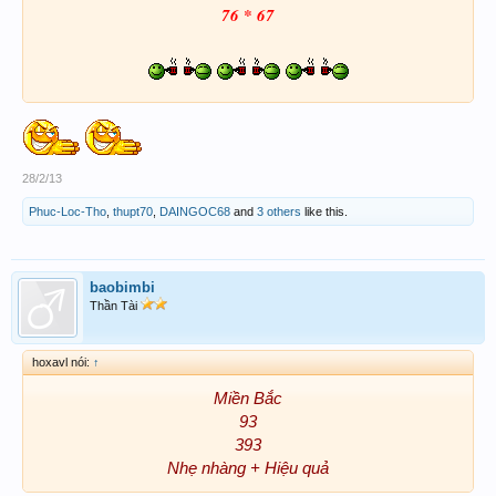
76 * 67
28/2/13
Phuc-Loc-Tho
,
thupt70
,
DAINGOC68
and
3 others
like this.
baobimbi
Thần Tài
hoxavl nói:
↑
Miền Bắc
93
393
Nhẹ nhàng + Hiệu quả​