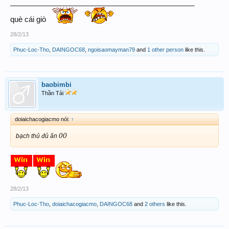
_____________________________________________
què cái giò
28/2/13
Phuc-Loc-Tho
,
DAINGOC68
,
ngoisaomayman79
and
1 other person
like this.
baobimbi
Thần Tài
doiaichacogiacmo nói:
↑
00
bạch thủ đủ ăn
28/2/13
Phuc-Loc-Tho
,
doiaichacogiacmo
,
DAINGOC68
and
2 others
like this.