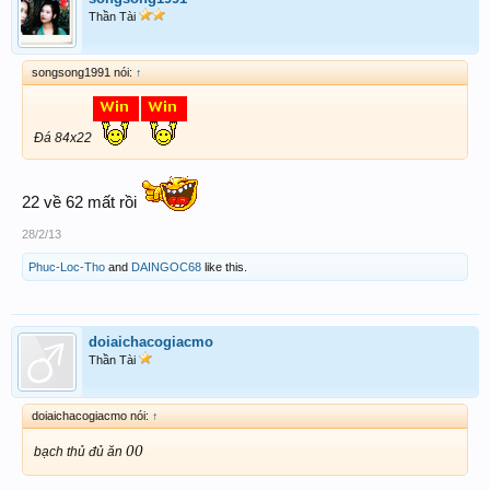
Thần Tài
songsong1991 nói:
↑
Đá 84x22
22 về 62 mất rồi
28/2/13
Phuc-Loc-Tho
and
DAINGOC68
like this.
doiaichacogiacmo
Thần Tài
doiaichacogiacmo nói:
↑
00
bạch thủ đủ ăn