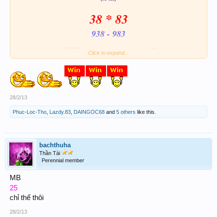
38 * 83
938 - 983
Click to expand...
Phải nó hong ta
Chắc là phải
28/2/13
Phuc-Loc-Tho
,
Lazdy.83
,
DAINGOC68
and
5 others
like this.
bachthuha
Thần Tài
Perennial member
MB
25
chỉ thế thôi
28/2/13