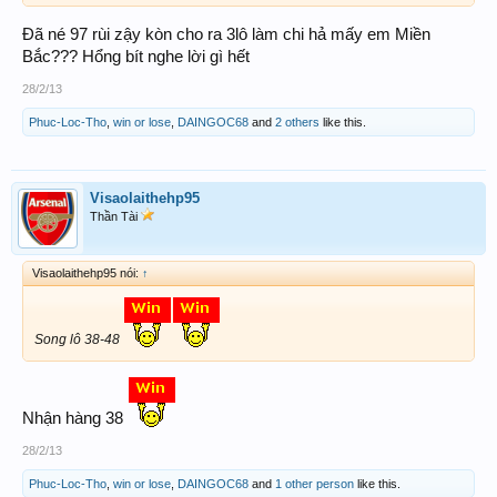
Đã né 97 rùi zậy kòn cho ra 3lô làm chi hả mấy em Miền
Bắc??? Hổng bít nghe lời gì hết
28/2/13
Phuc-Loc-Tho
,
win or lose
,
DAINGOC68
and
2 others
like this.
Visaolaithehp95
Thần Tài
Visaolaithehp95 nói:
↑
Song lô 38-48
Nhận hàng 38
28/2/13
Phuc-Loc-Tho
,
win or lose
,
DAINGOC68
and
1 other person
like this.