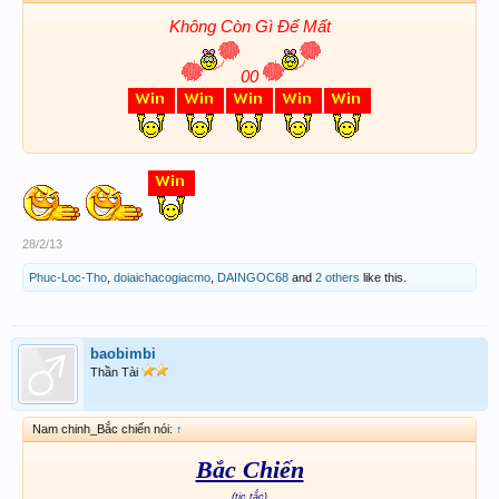
Không Còn Gì Để Mất
00
28/2/13
Phuc-Loc-Tho
,
doiaichacogiacmo
,
DAINGOC68
and
2 others
like this.
baobimbi
Thần Tài
Nam chinh_Bắc chiến nói:
↑
Bắc Chiến
(tic tắc)