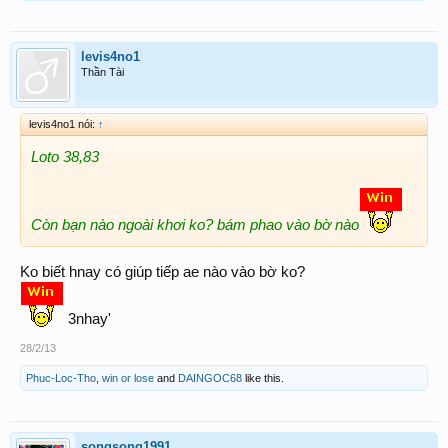
levis4no1
Thần Tài
levis4no1 nói:
↑
L
oto
3
8,83
C
òn b
ạn n
ào ngo
ài
kh
ơi ko? b
ám phao v
ào b
ờ n
ào
Ko biết hnay có giúp tiếp ae nào vào bờ ko?
3nhay'
28/2/13
Phuc-Loc-Tho
,
win or lose
and
DAINGOC68
like this.
songsong1991