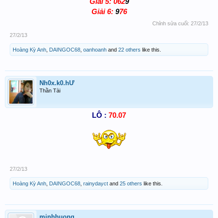
Giải 5: 062
9
Giải 6:
9
76
Chỉnh sửa cuối:
27/2/13
27/2/13
Hoàng Kỳ Anh
,
DAINGOC68
,
oanhoanh
and
22 others
like this.
Nh0x.k0.hƯ
Thần Tài
LÔ :
70.07
27/2/13
Hoàng Kỳ Anh
,
DAINGOC68
,
rainydayct
and
25 others
like this.
minhhuong