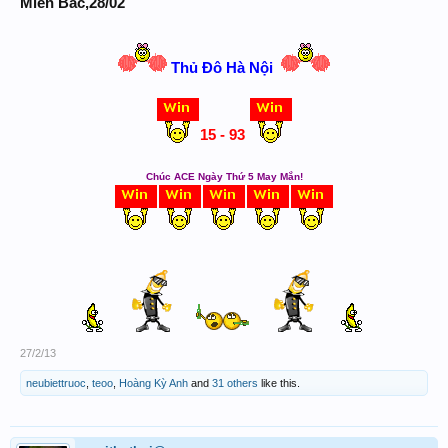
Miền Bắc,28/02
Thủ Đô Hà Nội
15 - 93
Chúc ACE Ngày Thứ 5 May Mắn!
27/2/13
neubiettruoc
,
teoo
,
Hoàng Kỳ Anh
and
31 others
like this.