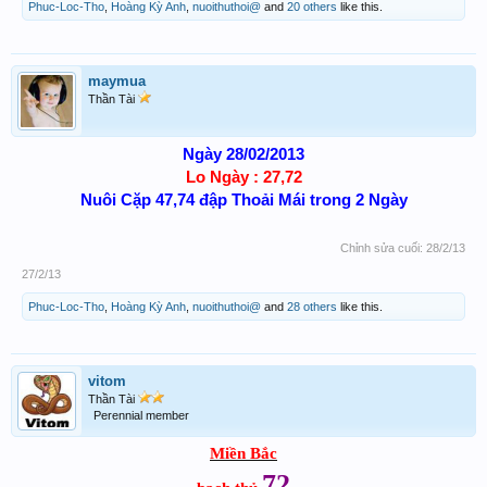
Phuc-Loc-Tho
,
Hoàng Kỳ Anh
,
nuoithuthoi@
and
20 others
like this.
maymua
Thần Tài
Ngày 28/02/2013
Lo Ngày
: 27,72
Nuôi Cặp 47,74 đập Thoải Mái trong 2
Ngày
Chỉnh sửa cuối:
28/2/13
27/2/13
Phuc-Loc-Tho
,
Hoàng Kỳ Anh
,
nuoithuthoi@
and
28 others
like this.
vitom
Thần Tài
Perennial member
Miền Bắc
72