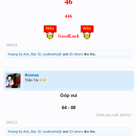
46
446
GoodLuck
28/2/13
Hoàng Kỳ Anh
,
Bác Sĩ
,
nuoithuthoi@
and
26 others
like this.
thomas
Thần Tài
Góp vui
64 - 08
Chỉnh sửa cuối:
28/2/13
28/2/13
Hoàng Kỳ Anh
,
Bác Sĩ
,
nuoithuthoi@
and
23 others
like this.