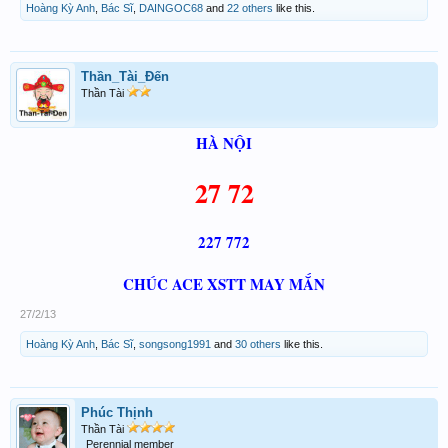
Hoàng Kỳ Anh
,
Bác Sĩ
,
DAINGOC68
and
22 others
like this.
Thần_Tài_Đến
Thần Tài
HÀ NỘI
27 72
227 772
CHÚC ACE XSTT MAY MẮN
27/2/13
Hoàng Kỳ Anh
,
Bác Sĩ
,
songsong1991
and
30 others
like this.
Phúc Thịnh
Thần Tài
Perennial member