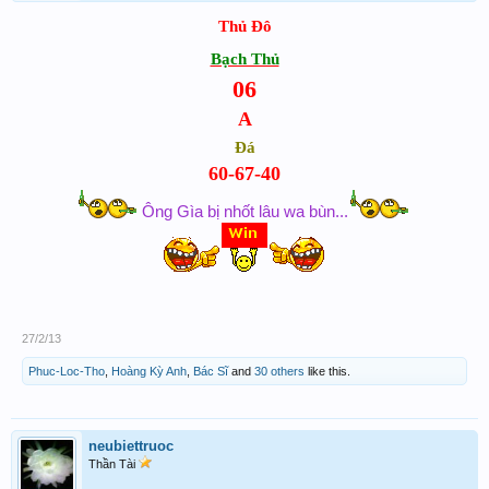
Thủ Đô
Bạch Thủ
06
A
Đá
60-67-40
Ông Gìa bị nhốt lâu wa bùn...
27/2/13
Phuc-Loc-Tho
,
Hoàng Kỳ Anh
,
Bác Sĩ
and
30 others
like this.
neubiettruoc
Thần Tài