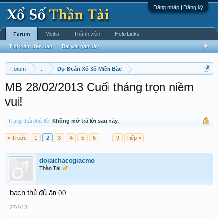
Đăng nhập | Đăng ký
Media
Thành viên
Help Links
Forum
Tìm kiếm diễn đàn
Bài viết gần đây
Forum
...
Dự Đoán Xổ Số Miền Bắc
MB 28/02/2013 Cuối tháng trọn niềm
vui!
Trạng thái chủ đề:
Không mở trả lời sau này.
< Trước
1
2
3
4
5
6
→
9
Tiếp >
doiaichacogiacmo
Thần Tài
bạch thủ đủ ăn
00
27/2/13