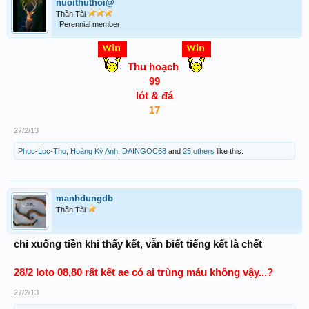
nuoithuthoi@
Thần Tài
Perennial member
Thu hoạch
99
lót & đá
17
27/2/13
Phuc-Loc-Tho
,
Hoàng Kỳ Anh
,
DAINGOC68
and
25 others
like this.
manhdungdb
Thần Tài
chỉ xuống tiền khi thấy kết, vẫn biết tiếng kết là chết
28/2 loto 08,80 rất kết ae có ai trùng máu không vậy...?
27/2/13