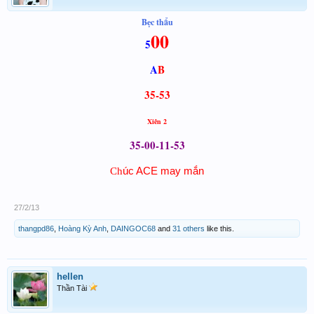
Bẹc thẩu
00
5
A
B
35-53
Xiên 2
35-00-11-53
úc ACE may mắn
Ch
27/2/13
thangpd86
,
Hoàng Kỳ Anh
,
DAINGOC68
and
31 others
like this.
hellen
Thần Tài