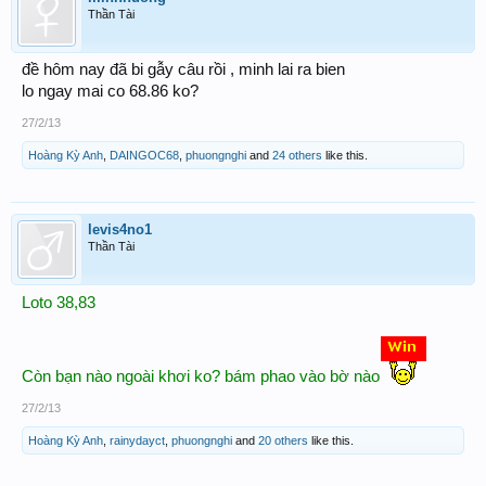
Thần Tài
đề hôm nay đã bi gẫy câu rồi , minh lai ra bien
lo ngay mai co 68.86 ko?
27/2/13
Hoàng Kỳ Anh
,
DAINGOC68
,
phuongnghi
and
24 others
like this.
levis4no1
Thần Tài
L
oto
3
8,83
C
òn b
ạn n
ào ngo
ài
kh
ơi ko? b
ám phao v
ào b
ờ n
ào
27/2/13
Hoàng Kỳ Anh
,
rainydayct
,
phuongnghi
and
20 others
like this.