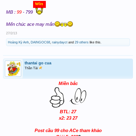
99
MB :
- 799
Mến chúc ace may mắn
27/2/13
Hoàng Kỳ Anh
,
DAINGOC68
,
rainydayct
and
29 others
like this.
thantai go cua
Thần Tài
Miền bắc
BTL: 27
x2: 23 27
Post cầu 99 cho ACe tham khảo