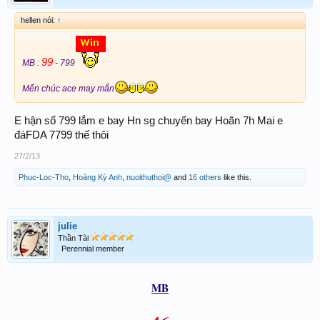
hellen nói:
↑
99
MB :
- 799
Mến chúc ace may mắn
E hận số 799 lắm e bay Hn sg chuyến bay Hoãn 7h Mai e
đáFDA 7799 thế thôi
27/2/13
Phuc-Loc-Tho
,
Hoàng Kỳ Anh
,
nuoithuthoi@
and
16 others
like this.
julie
Thần Tài
Perennial member
MB