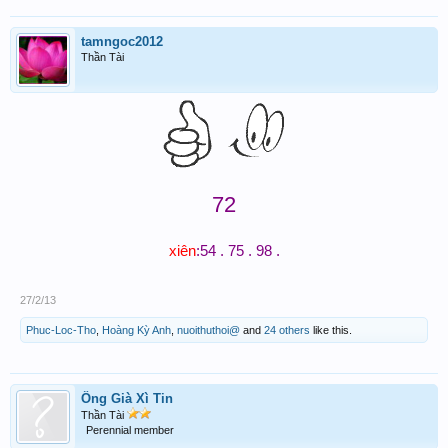
tamngoc2012
Thần Tài
72
:
54 . 7
5
. 98 .
xiên
27/2/13
Phuc-Loc-Tho
,
Hoàng Kỳ Anh
,
nuoithuthoi@
and
24 others
like this.
Ông Già Xì Tin
Thần Tài
Perennial member