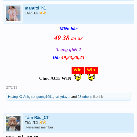
manutd_h1
Thần Tài
Miền bắc
49
3
8
l
ó
t
83
3
c
àng gh
ét 2
Đ
á:
49
,
8
3,38,23
Chúc ACE WIN
27/2/13
Hoàng Kỳ Anh
,
songsong1991
,
rainydayct
and
28 others
like this.
Tám Râu_CT
Thần Tài
Perennial member