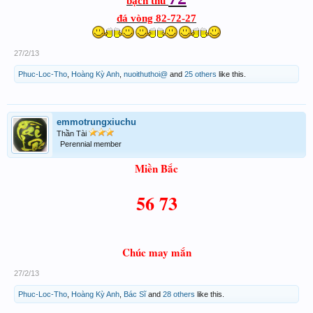
bạch thủ
đá vòng 82-72-27
27/2/13
Phuc-Loc-Tho
,
Hoàng Kỳ Anh
,
nuoithuthoi@
and
25 others
like this.
emmotrungxiuchu
Thần Tài
Perennial member
Miền Bắc
56 73
Chúc may mắn
27/2/13
Phuc-Loc-Tho
,
Hoàng Kỳ Anh
,
Bác Sĩ
and
28 others
like this.