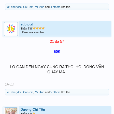
xxi.cherylee
,
Cà Rem
,
Mr.tAnh
and
4 others
like this.
subtotal
Thần Tài
Perennial member
21 đá 57
50K
LÔ GAN ĐẾN NGÀY CŨNG RA THÔI,HỘI ĐỒNG VẪN
QUAY MÀ .
27/4/14
xxi.cherylee
,
Cà Rem
,
Mr.tAnh
and
5 others
like this.
Dương Chí Tôn
Thần Tài