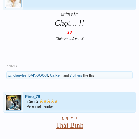
MIỀN BẮC
Chọt... !!
39
Chúc cả nhà vui vẽ
27/4/14
xxi.cherylee
,
DAINGOC68
,
Cà Rem
and
7 others
like this.
Fine_79
Thần Tài
Perennial member
góp vui
Thái Bình