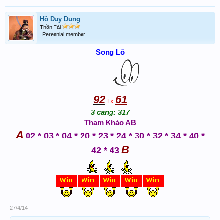
Hồ Duy Dung
Thần Tài
Perennial member
Song Lô
92
61
Fx
3 càng: 317
Tham Khảo AB
A
02 * 03 * 04 * 20 * 23 * 24 * 30 * 32 * 34 * 40 *
B
42 * 43
27/4/14