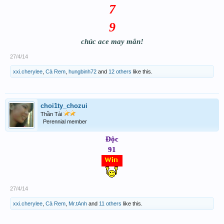
7
9
chúc ace may mắn!
27/4/14
xxi.cherylee
,
Cà Rem
,
hungbinh72
and
12 others
like this.
choi1ty_chozui
Thần Tài
Perennial member
Độc
91
27/4/14
xxi.cherylee
,
Cà Rem
,
Mr.tAnh
and
11 others
like this.