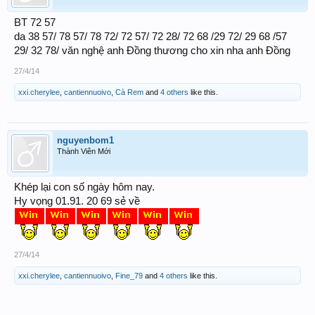
BT 72 57
da 38 57/ 78 57/ 78 72/ 72 57/ 72 28/ 72 68 /29 72/ 29 68 /57
29/ 32 78/ văn nghệ anh Đồng thương cho xin nha anh Đồng
27/4/14
xxi.cherylee
,
cantiennuoivo
,
Cà Rem
and
4 others
like this.
nguyenbom1
Thành Viên Mới
Khép lại con số ngày hôm nay.
Hy vọng 01.91. 20 69 sẻ về
27/4/14
xxi.cherylee
,
cantiennuoivo
,
Fine_79
and
4 others
like this.