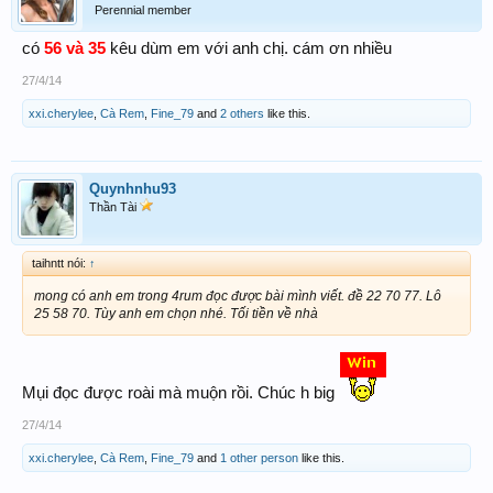
Perennial member
có
56 và 35
kêu dùm em với anh chị. cám ơn nhiều
27/4/14
xxi.cherylee
,
Cà Rem
,
Fine_79
and
2 others
like this.
Quynhnhu93
Thần Tài
taihntt nói:
↑
mong có anh em trong 4rum đọc được bài mình viết. đề 22 70 77. Lô
25 58 70. Tùy anh em chọn nhé. Tối tiền về nhà
Mụi đọc được roài mà muộn rồi. Chúc h big
27/4/14
xxi.cherylee
,
Cà Rem
,
Fine_79
and
1 other person
like this.