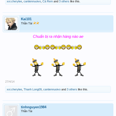
xxi.cherylee
,
cantiennuoivo
,
Cà Rem
and
3 others
like this.
Kai101
Thần Tài
Chuẩn bị ra nhận hàng nào ae
27/4/14
xxi.cherylee
,
Thanh Long09
,
cantiennuoivo
and
3 others
like this.
tinhnguyen1984
Thần Tài