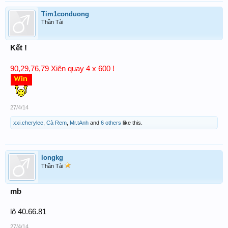
Tim1conduong
Thần Tài
Kết !
90,29,76,79 Xiên quay 4 x 600 !
27/4/14
xxi.cherylee
,
Cà Rem
,
Mr.tAnh
and
6 others
like this.
longkg
Thần Tài
mb
lô 40.66.81
27/4/14