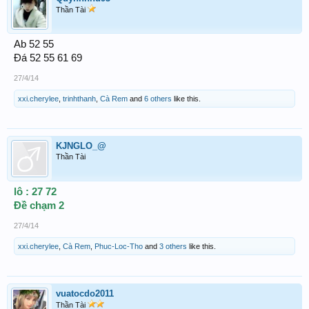
Thần Tài
Ab 52 55
Đá 52 55 61 69
27/4/14
xxi.cherylee
,
trinhthanh
,
Cà Rem
and
6 others
like this.
KJNGLO_@
Thần Tài
lô : 27 72
Đề chạm 2
27/4/14
xxi.cherylee
,
Cà Rem
,
Phuc-Loc-Tho
and
3 others
like this.
vuatocdo2011
Thần Tài