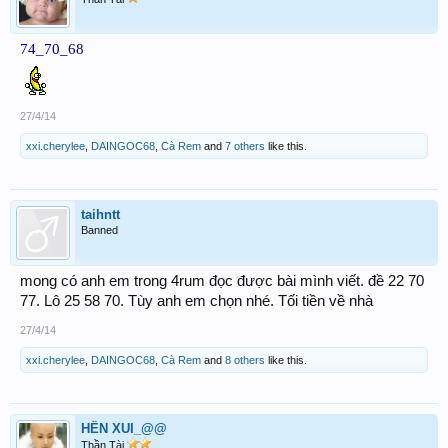
74_70_68
27/4/14
xxi.cherylee
,
DAINGOC68
,
Cà Rem
and
7 others
like this.
taihntt
Banned
mong có anh em trong 4rum đọc được bài mình viết. đề 22 70
77. Lô 25 58 70. Tùy anh em chọn nhé. Tối tiền về nhà
27/4/14
xxi.cherylee
,
DAINGOC68
,
Cà Rem
and
8 others
like this.
HÊN XUI_@@
Thần Tài