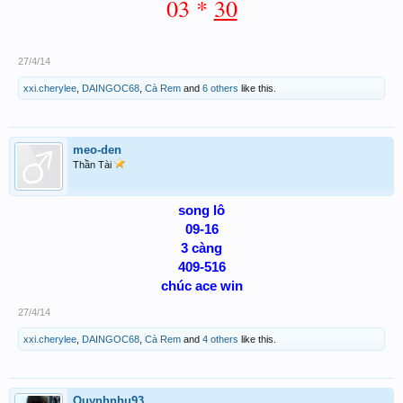
03 *
30
27/4/14
xxi.cherylee
,
DAINGOC68
,
Cà Rem
and
6 others
like this.
meo-den
Thần Tài
song lô
09-16
3 càng
409-516
chúc ace win
27/4/14
xxi.cherylee
,
DAINGOC68
,
Cà Rem
and
4 others
like this.
Quynhnhu93