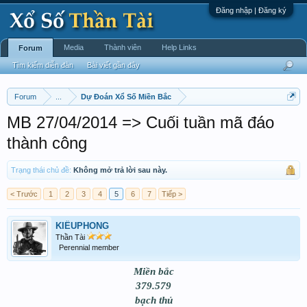
Đăng nhập | Đăng ký
Media
Thành viên
Help Links
Forum
Tìm kiếm diễn đàn
Bài viết gần đây
Forum
...
Dự Đoán Xổ Số Miền Bắc
MB 27/04/2014 => Cuối tuần mã đáo
thành công
Trạng thái chủ đề:
Không mở trả lời sau này.
< Trước
1
2
3
4
5
6
7
Tiếp >
KIỀUPHONG
Thần Tài
Perennial member
Miền bắc
379.579
bạch thủ