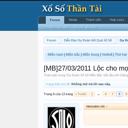
Media
Thành viên
Help Links
Forum
Tìm kiếm diễn đàn
Bài viết gần đây
Forum
Diễn Đàn Dự Đoán Kết Quả Xổ Số
Dự Đ
Miền nam
|
Miền bắc
|
Miền trung
|
Vietlott
|
Thứ hai
[MB]27/03/2011 Lộc cho mọ
Thảo luận trong '
Dự Đoán Xổ Số Miền Bắc
' bắt đầu bởi
Giàng
Trạng thái chủ đề:
Không mở trả lời sau này.
Trang 8 của 13 trang
< Trước
1
←
6
7
8
9
hiensalon nói:
↑