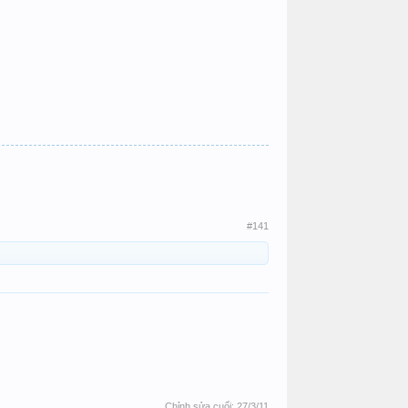
#141
Chỉnh sửa cuối:
27/3/11