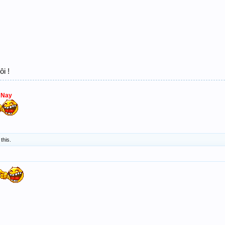
ôi !
 Nay
 this.