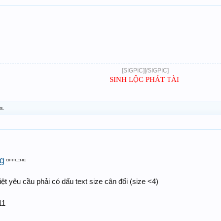
[SIGPIC][/SIGPIC]​
SINH LỘC PHÁT TÀI
​
is.
g
Việt yêu cầu phải có dấu text size cân đối (size <4)
11