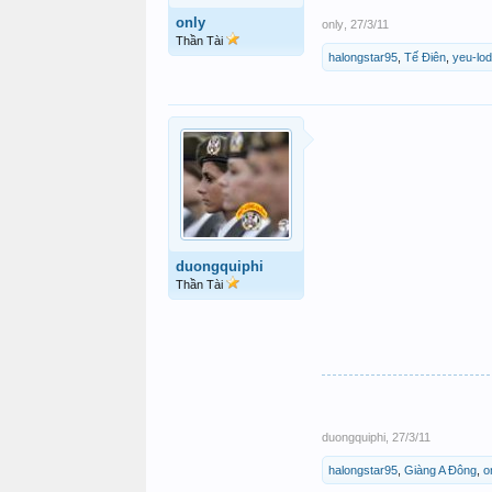
only
only
,
27/3/11
Thần Tài
halongstar95
,
Tế Điên
,
yeu-lo
duongquiphi
Thần Tài
duongquiphi
,
27/3/11
halongstar95
,
Giàng A Đông
,
o