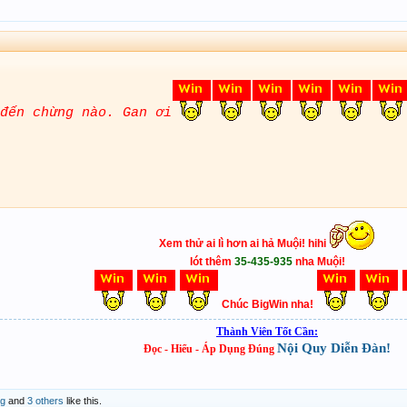
đến chừng nào. Gan ơi
Xem thử ai lì hơn ai hả Muội! hihi
lót thêm
35-435-935
nha Muội!
Chúc BigWin nha!
Thành Viên Tốt Cần:
Nội Quy Diễn Đàn!
Đọc - Hiểu - Áp Dụng Đúng
g
and
3 others
like this.