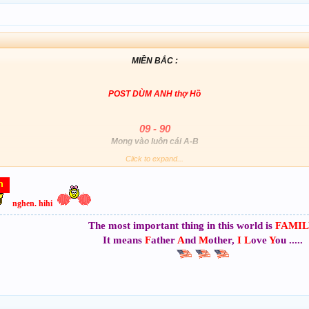
MIỀN BẮC :
POST DÙM ANH thợ Hồ
09 - 90
Mong vào luôn cái A-B
Click to expand...
nghen. hihi
The most important thing in this world is
FAMIL
It means
F
ather
A
nd
M
other,
I
L
ove
Y
ou .....