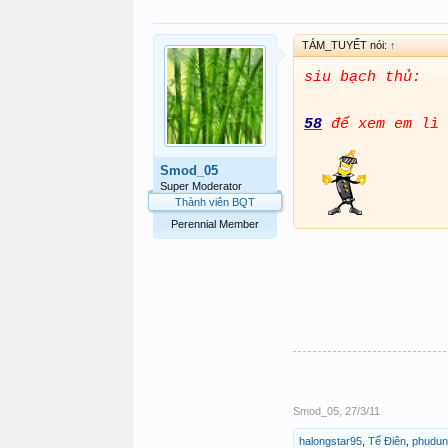
TÁM_TUYẾT nói:
↑
siu bạch thủ:
58
để xem em lì 
Smod_05
Super Moderator
Thành viên BQT
Perennial Member
Smod_05
,
27/3/11
halongstar95
,
Tế Điên
,
phudun