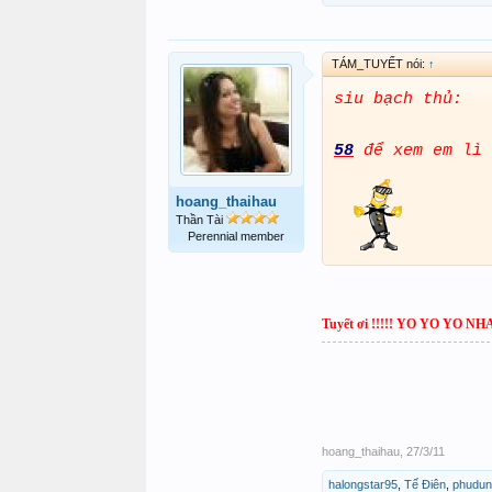
TÁM_TUYẾT nói:
↑
siu bạch thủ:
58
để xem em lì 
hoang_thaihau
Thần Tài
Perennial member
Tuyết ơi !!!!! YO YO YO NH
hoang_thaihau
,
27/3/11
halongstar95
,
Tế Điên
,
phudun