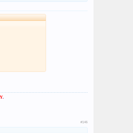
Y
.
#146