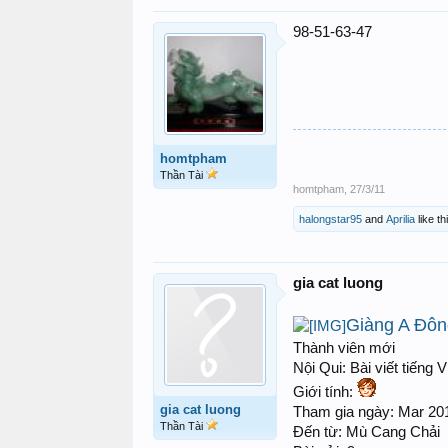
98-51-63-47
homtpham
Thần Tài
homtpham
,
27/3/11
halongstar95
and
Aprilia
like th
gia cat luong
Giàng A Đôn
Thành viên mới
Nội Qui: Bài viết tiếng 
Giới tính:
gia cat luong
Tham gia ngày: Mar 20
Thần Tài
Đến từ: Mù Cang Chải