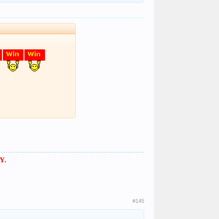
Y
.
#145