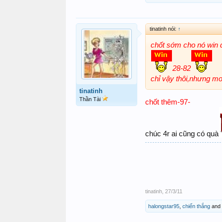
tinatinh nói:
↑
chốt sớm cho nó win
28-82
chỉ vậy thôi,nhưng mo
tinatinh
Thần Tài
chốt thêm-97-
chúc 4r ai cũng có quà
tinatinh
,
27/3/11
halongstar95
,
chiến thắng
and