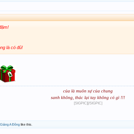
 đậm!
ng là có đủ!
của là muôn sự của chung
sanh không, thác lại tay không có gì !!!
[SIGPIC][/SIGPIC]
Giàng A Đông
like this.