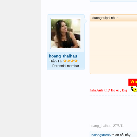
duongquiphi nói:
↑
hoang_thaihau
Thần Tài
Perennial member
hihi Anh thợ Hồ ơi , Big
hoang_thaihau
,
27/3/11
halongstar95
thích bài này.