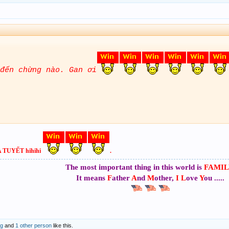
đến chừng nào. Gan ơi
A TUYẾT hihihi
.
The most important thing in this world is
FAMIL
It means
F
ather
A
nd
M
other,
I
L
ove
Y
ou .....
g
and
1 other person
like this.