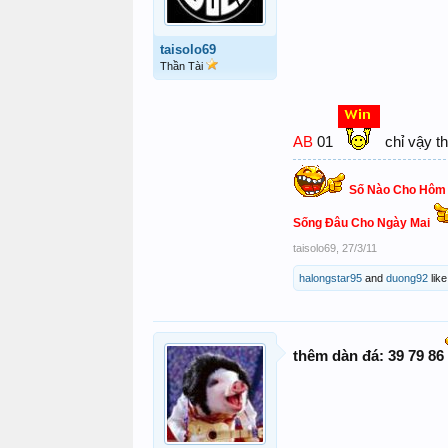
taisolo69
Thần Tài
AB
01
chỉ vậy th
Số Nào Cho Hôm
Sống Đâu Cho Ngày Mai
taisolo69
,
27/3/11
halongstar95
and
duong92
like
thêm dàn đá: 39 79 86