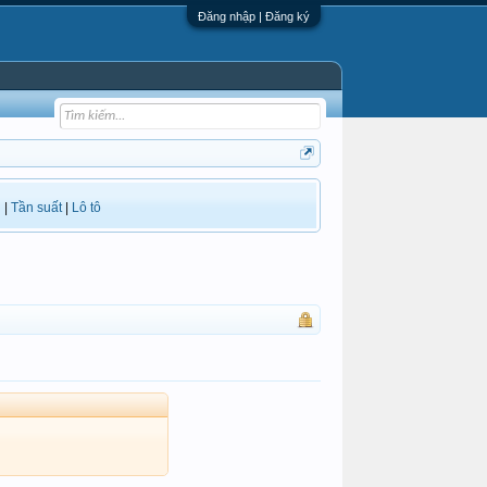
Đăng nhập | Đăng ký
i
|
Tần suất
|
Lô tô