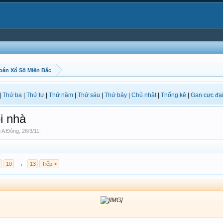
oán Xổ Số Miền Bắc
|
Thứ ba
|
Thứ tư
|
Thứ năm
|
Thứ sáu
|
Thứ bảy
|
Chủ nhật
|
Thống kê
|
Gan cực đạ
i nhà
 A Đông
,
26/3/11
.
10
→
13
Tiếp >