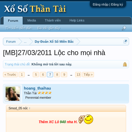
Đăng nhập | Đăng ký
Media
Thành viên
Help Links
Forum
Tìm kiếm diễn đàn
Bài viết gần đây
Forum
...
Dự Đoán Xổ Số Miền Bắc
[MB]27/03/2011 Lộc cho mọi nhà
Trạng thái chủ đề:
Không mở trả lời sau này.
< Trước
1
←
5
6
7
8
9
→
13
Tiếp >
hoang_thaihau
Thần Tài
Perennial member
Smod_05 nói:
↑
Thêm XC Lô
940
nha H.