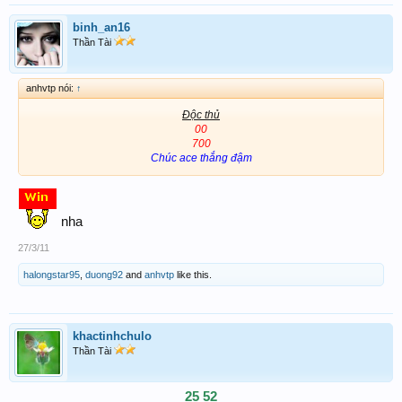
binh_an16
Thần Tài
anhvtp nói:
↑
Độc thủ
00
700
Chúc ace thắng đậm
nha
27/3/11
halongstar95
,
duong92
and
anhvtp
like this.
khactinhchulo
Thần Tài
25 52