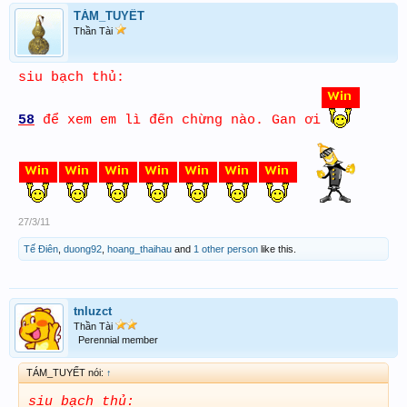
TÁM_TUYẾT
Thần Tài
siu bạch thủ:
58
để xem em lì đến chừng nào. Gan ơi
27/3/11
Tế Điên
,
duong92
,
hoang_thaihau
and
1 other person
like this.
tnluzct
Thần Tài
Perennial member
TÁM_TUYẾT nói:
↑
siu bạch thủ: