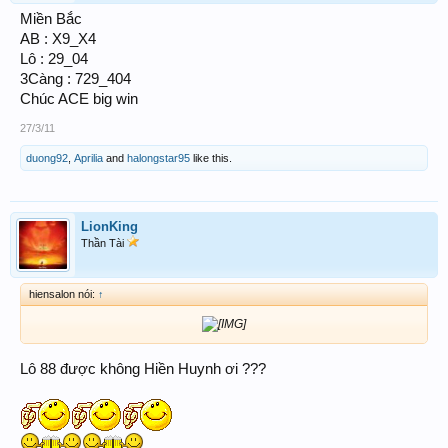
Miền Bắc
AB : X9_X4
Lô : 29_04
3Càng : 729_404
Chúc ACE big win
27/3/11
duong92
,
Aprilia
and
halongstar95
like this.
LionKing
Thần Tài
hiensalon nói:
↑
Lô 88 được không Hiền Huynh ơi ???