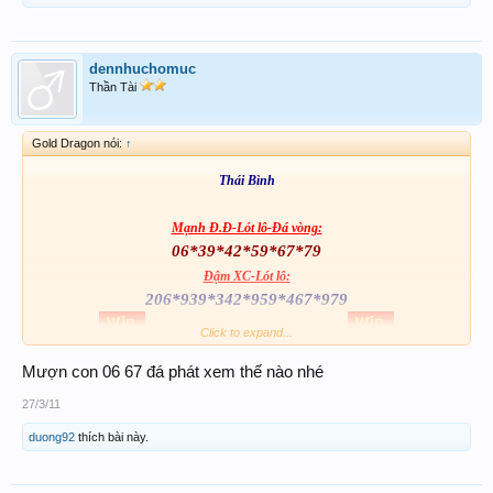
dennhuchomuc
Thần Tài
Gold Dragon nói:
↑
Thái Bình
Mạnh Đ.Đ-Lót lô-Đá vòng:
06*39*42*59*67*79
Đậm XC-Lót lô:
206*939*342*959*467*979
Click to expand...
Thân Chúc ACE May Mắn!
Mượn con 06 67 đá phát xem thế nào nhé
27/3/11
duong92
thích bài này.