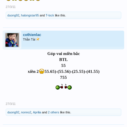
27/3/11
duong92
,
halongstar95
and
T-lock
like this.
cothienlac
Thần Tài
Góp vui miền bắc
BTL
55
xiền 2
55.65)-(55.56)-(25.55)-(41.55)
755
27/3/11
duong92
,
nonno2
,
Aprilia
and
2 others
like this.