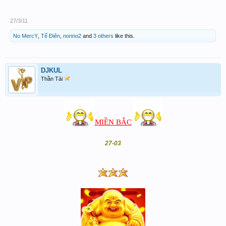
27/3/11
No MercY
,
Tế Điên
,
nonno2
and
3 others
like this.
DJKUL
Thần Tài
MIỀN BẮC
27-03