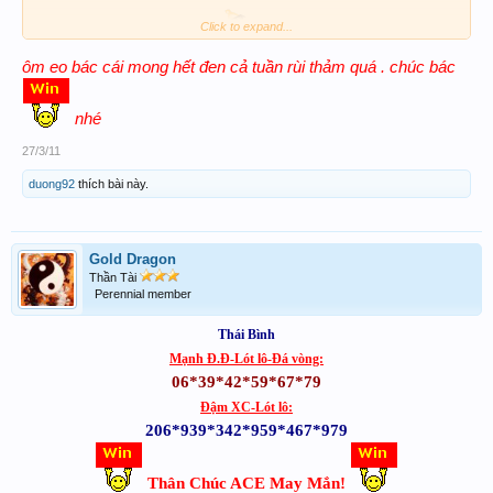
Click to expand...
ôm eo bác cái mong hết đen cả tuần rùi thảm quá . chúc bác
nhé
27/3/11
duong92
thích bài này.
Gold Dragon
Thần Tài
Perennial member
Thái Bình
Mạnh Đ.Đ-Lót lô-Đá vòng:
06*39*42*59*67*79
Đậm XC-Lót lô:
206*939*342*959*467*979
Thân Chúc ACE May Mắn!