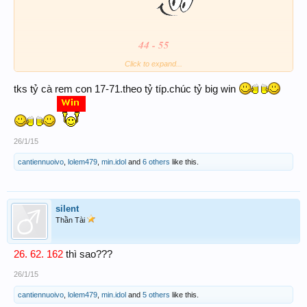
44 - 55
Click to expand...
tks tỷ cà rem con 17-71.theo tỷ típ.chúc tỷ big win
26/1/15
cantiennuoivo
,
lolem479
,
min.idol
and
6 others
like this.
silent
Thần Tài
26. 62. 162
thì sao???
26/1/15
cantiennuoivo
,
lolem479
,
min.idol
and
5 others
like this.