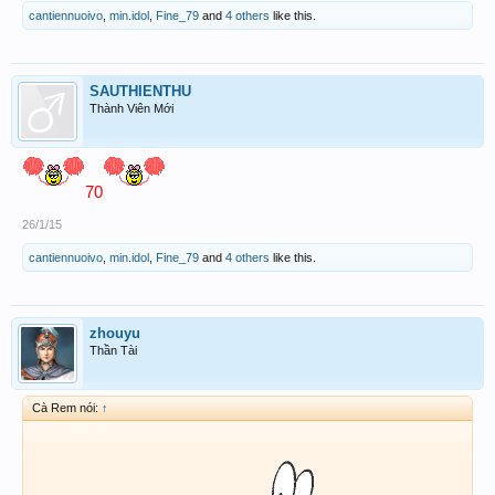
cantiennuoivo
,
min.idol
,
Fine_79
and
4 others
like this.
SAUTHIENTHU
Thành Viên Mới
70
26/1/15
cantiennuoivo
,
min.idol
,
Fine_79
and
4 others
like this.
zhouyu
Thần Tài
Cà Rem nói:
↑