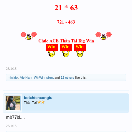
21 * 63
721 - 463
Chúc ACE Thần Tài Big Win
26/1/15
min.idol
,
VietNam_WinWin
,
silent
and
12 others
like this.
botchiencongtu
Thần Tài
mb77bl....
26/1/15