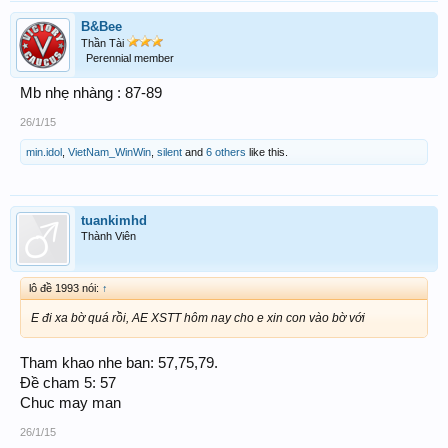
B&Bee
Thần Tài
Perennial member
Mb nhẹ nhàng : 87-89
26/1/15
min.idol
,
VietNam_WinWin
,
silent
and
6 others
like this.
tuankimhd
Thành Viên
lô đề 1993 nói:
↑
E đi xa bờ quá rồi, AE XSTT hôm nay cho e xin con vào bờ với
Tham khao nhe ban: 57,75,79.
Đề cham 5: 57
Chuc may man
26/1/15