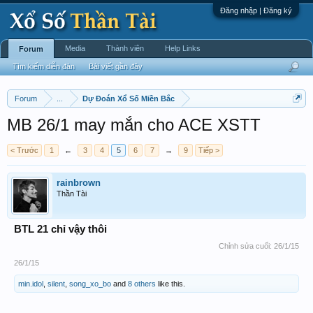
Đăng nhập | Đăng ký
Media
Thành viên
Help Links
Forum
Tìm kiếm diễn đàn
Bài viết gần đây
Forum
...
Dự Đoán Xổ Số Miền Bắc
MB 26/1 may mắn cho ACE XSTT
< Trước
1
←
3
4
5
6
7
→
9
Tiếp >
rainbrown
Thần Tài
BTL 21 chỉ vậy thôi
Chỉnh sửa cuối:
26/1/15
26/1/15
min.idol
,
silent
,
song_xo_bo
and
8 others
like this.