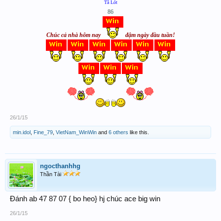
Tã Lót
86
Chúc cả nhà hôm nay
đậm ngày đầu tuần!
26/1/15
min.idol
,
Fine_79
,
VietNam_WinWin
and
6 others
like this.
ngocthanhhg
Thần Tài
Đánh ab 47 87 07 { bo heo} hj chúc ace big win
26/1/15