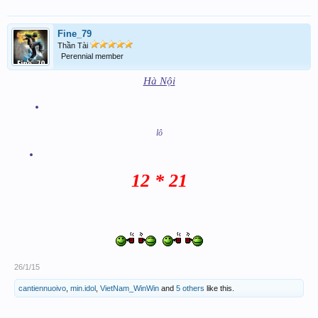
Fine_79
Thần Tài
Perennial member
Hà Nội
lô
12 * 21
26/1/15
cantiennuoivo
,
min.idol
,
VietNam_WinWin
and
5 others
like this.