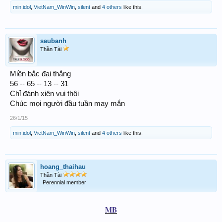
min.idol
,
VietNam_WinWin
,
silent
and
4 others
like this.
saubanh
Thần Tài
Miền bắc đại thắng
56 -- 65 -- 13 -- 31
Chỉ đánh xiên vui thôi
Chúc mọi người đầu tuần may mắn
26/1/15
min.idol
,
VietNam_WinWin
,
silent
and
4 others
like this.
hoang_thaihau
Thần Tài
Perennial member
MB