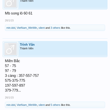
Thành Viên
Mb song lô 60 61
26/1/15
min.idol
,
VietNam_WinWin
,
silent
and
3 others
like this.
Trình Văn
Thành Viên
Miền Bắc
57 - 75
97 - 79
3 càng : 357-557-757
575-375-775
197-597-897
379-779...
26/1/15
min.idol
,
VietNam_WinWin
,
silent
and
5 others
like this.