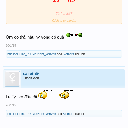
721 - 463
Click to expand...
Chúc ACE Thần Tài Big Win
Ôm eo thái hậu hy vọng có quà
26/1/15
min.idol
,
Fine_79
,
VietNam_WinWin
and
6 others
like this.
ca rot_@
Thành Viên
Lu ffy-txd đâu rồi
26/1/15
min.idol
,
Fine_79
,
VietNam_WinWin
and
5 others
like this.