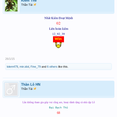
Kiếm Thế
Thần Tài
Nhất Kiếm Đoạt Mệnh
02
Liên hoàn kiếm
12_92_39
26/1/15
lolem479
,
min.idol
,
Fine_79
and
6 others
like this.
Thần Lô HN
Thần Tài
Lâu không tham gia góp vui cũng ace, hnay dành tặng cả nhà cặp Lô
Đại Bạch Thủ
68