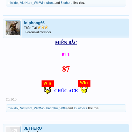
min.idol
,
VietNam_WinWin
,
silent
and
5 others
like this.
loiphong66
Thần Tài
Perennial member
MIỀN BẮC
BTL
87
CHÚC ACE
26/1/15
min.idol
,
VietNam_WinWin
,
bachthu_9009
and
12 others
like this.
JETHERO