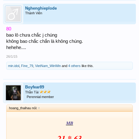
Nghenghieplode
Thành Viên
80
bao lô chưa chắc j chúng
không bao chắc chắn là không chúng.
hehehe....
26/1/15
min.idol
,
Fine_79
,
VietNam_WinWin
and
4 others
like this.
Boyfear89
Thần Tài
Perennial member
hoang_thaihau nói:
↑
MB
21 * 63