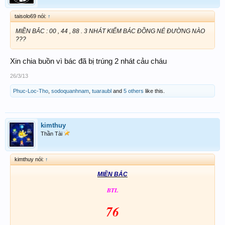
taisolo69 nói:
↑
MIỀN BẮC : 00 , 44 , 88 . 3 NHÁT KIẾM BÁC ĐỒNG NÉ ĐƯỜNG NÀO
???
Xin chia buồn vì bác đã bị trúng 2 nhát cảu cháu
26/3/13
Phuc-Loc-Tho
,
sodoquanhnam
,
tuaraubl
and
5 others
like this.
kimthuy
Thần Tài
kimthuy nói:
↑
MI
ỀN B
ẮC
BTL
76