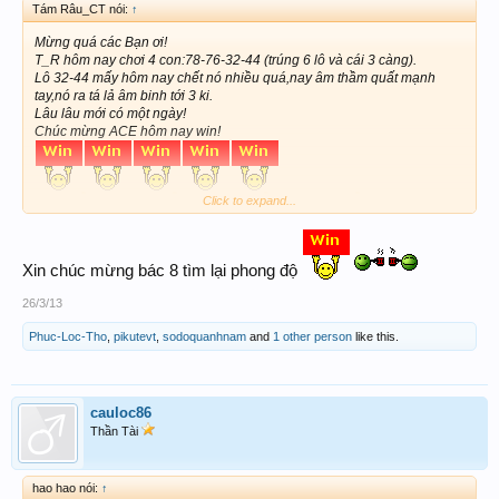
Tám Râu_CT nói:
↑
Mừng quá các Bạn ơi!
T_R hôm nay chơi 4 con:78-76-32-44 (trúng 6 lô và cái 3 càng).
Lô 32-44 mấy hôm nay chết nó nhiều quá,nay âm thầm quất mạnh
tay,nó ra tá lả âm binh tới 3 ki.
Lâu lâu mới có một ngày!
Chúc mừng ACE hôm nay win!
Click to expand...
Xin chúc mừng bác 8 tìm lại phong độ
26/3/13
Phuc-Loc-Tho
,
pikutevt
,
sodoquanhnam
and
1 other person
like this.
cauloc86
Thần Tài
hao hao nói:
↑