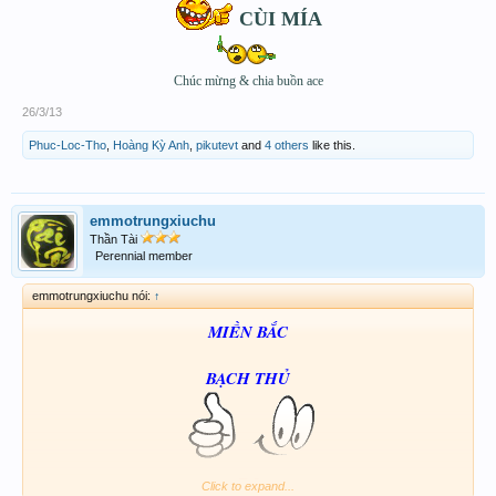
CÙI MÍA
Chúc mừng & chia buồn ace
26/3/13
Phuc-Loc-Tho
,
Hoàng Kỳ Anh
,
pikutevt
and
4 others
like this.
emmotrungxiuchu
Thần Tài
Perennial member
emmotrungxiuchu nói:
↑
MIỀN BẮC
BẠCH THỦ
52
Click to expand...