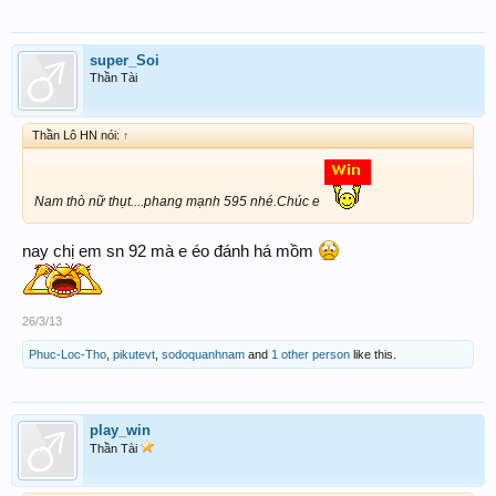
super_Soi
Thần Tài
Thần Lô HN nói:
↑
Nam thò nữ thụt....phang mạnh 595 nhé.Chúc e
nay chị em sn 92 mà e éo đánh há mồm
26/3/13
Phuc-Loc-Tho
,
pikutevt
,
sodoquanhnam
and
1 other person
like this.
play_win
Thần Tài