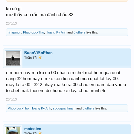
ko có gì
mơ thấy con rắn mà đánh chắc 32
26/3/13
nhapmon
,
Phuc-Loc-Tho
,
Hoàng Kỳ Anh
and
6 others
like this.
BuonViSoPhan
Thần Tài
em hom nay ma ko co 00 chac em chet mat hom qua quat
nang 32 hom nay em ko con tien danh nua quat tat tay 00.
may la ra 00 . 32 2 nhay ma ko ra 00 chac em dam dau vao o
to chet mat. thoi em di chuoc xe day. chuc munh 4r
26/3/13
Phuc-Loc-Tho
,
Hoàng Kỳ Anh
,
sodoquanhnam
and
5 others
like this.
maicoteo
Thần Tài