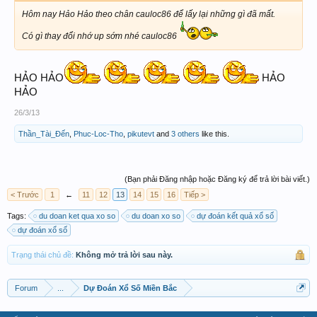
Hôm nay Hảo Hảo theo chân cauloc86 để lấy lại những gì đã mất.
Có gì thay đổi nhớ up sớm nhé cauloc86
HẢO HẢO
HẢO
HẢO
26/3/13
Thần_Tài_Đến
,
Phuc-Loc-Tho
,
pikutevt
and
3 others
like this.
(Bạn phải Đăng nhập hoặc Đăng ký để trả lời bài viết.)
< Trước
1
←
11
12
13
14
15
16
Tiếp >
Tags:
du doan ket qua xo so
du doan xo so
dự đoán kết quả xổ số
dự đoán xổ số
Trạng thái chủ đề:
Không mở trả lời sau này.
Forum
...
Dự Đoán Xổ Số Miền Bắc