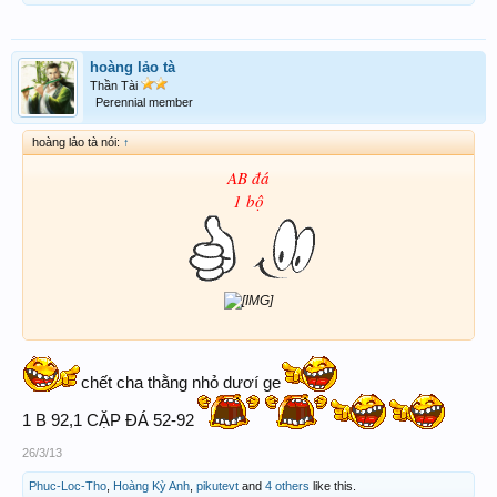
hoàng lảo tà
Thần Tài
Perennial member
hoàng lảo tà nói:
↑
AB đá
1 bộ
chết cha thằng nhỏ dươí ge
1 B 92,1 CẶP ĐÁ 52-92
26/3/13
Phuc-Loc-Tho
,
Hoàng Kỳ Anh
,
pikutevt
and
4 others
like this.