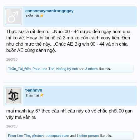
consomaymantrongngay
Thần Tài
Thực sự là rất đen rùi...Nuôi 00 - 44 được đến ngày hôm qua
thì ko về. Hnay thì lại nổ cả 2 mà ko còn cách xoay tiền. Đen
như chó mực thế này....Chúc AE Big win 00 - 44 và xin chia
buồn AE cùng cảnh ngộ.
26/3/13
Thần_Tài_Đến
,
Phuc-Loc-Tho
,
Hoàng Kỳ Anh
and
3 others
like this.
t-anhnvn
Thần Tài
mai mạnh tay 67 theo cầu nhỉ,cầu này có vẻ chắc phết 00 gan
vậy mà vẫn ra
26/3/13
Phuc-Loc-Tho
,
pikutevt
,
sodoquanhnam
and
1 other person
like this.