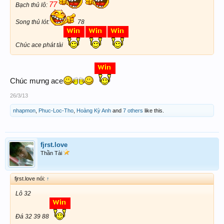
77
Bạch thủ lô:
Song thủ lót:
78
Chúc ace phát tài
Chúc mưng ace
26/3/13
nhapmon
,
Phuc-Loc-Tho
,
Hoàng Kỳ Anh
and
7 others
like this.
fjrst.love
Thần Tài
fjrst.love nói:
↑
Lô 32
Đá 32 39 88