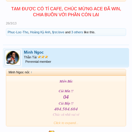
TẠM ĐƯỢC CÓ TÍ CAFE, CHÚC MỪNG ACE ĐÃ WIN,
CHIA BUỒN VỚI PHẦN CÒN LẠI
26/3/13
Phuc-Loc-Tho
,
Hoàng Kỳ Anh
,
fjrst.love
and
3 others
like this.
Minh Ngoc
Thần Tài
Perennial member
Minh Ngoc nói:
↑
Miền Bắc
Cùi Mía !!
04
Cùi Bắp !!
404.504.604
Chúc cả nhà vui vẻ
Click to expand...