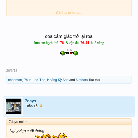
Click to expand...
AB
&
Đ
Á
cóa cảm giác trở lại roài
76
-
4
4-
62
-
08
lụm em bạch thủ..
76
..& cập đá..
76-44
..huề xèng
26/3/13
nhapmon
,
Phuc-Loc-Tho
,
Hoàng Kỳ Anh
and
6 others
like this.
7days
Thần Tài
7days nói:
↑
Ngày đẹp cuối tháng: