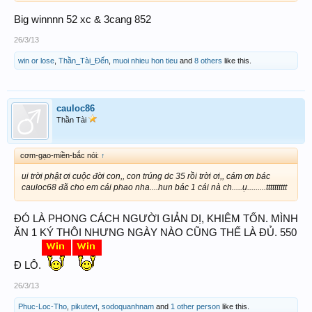
Big winnnn 52 xc & 3cang 852
352 852
26/3/13
win or lose
,
Thần_Tài_Đến
,
muoi nhieu hon tieu
and
8 others
like this.
08 nuôi ngày 1(3 ngày)
Big win to all
cauloc86
Thần Tài
cơm-gạo-miền-bắc nói:
↑
ui trời phật ơi cuộc đời con,, con trúng dc 35 rồi trời ơi,, cám ơn bác
cauloc68 đã cho em cái phao nha....hun bác 1 cái nà ch.....ụ.........tttttttttt
ĐÓ LÀ PHONG CÁCH NGƯỜI GIẢN DỊ, KHIÊM TỐN. MÌNH
ĂN 1 KÝ THÔI NHƯNG NGÀY NÀO CŨNG THẾ LÀ ĐỦ. 550
Đ LÔ.
26/3/13
Phuc-Loc-Tho
,
pikutevt
,
sodoquanhnam
and
1 other person
like this.