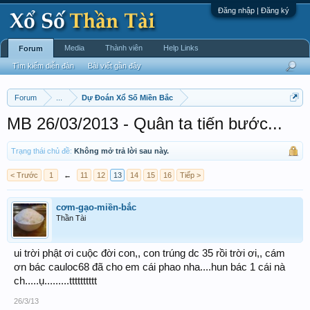
Đăng nhập | Đăng ký
Media
Thành viên
Help Links
Forum
Tìm kiếm diễn đàn
Bài viết gần đây
Forum
...
Dự Đoán Xổ Số Miền Bắc
MB 26/03/2013 - Quân ta tiến bước...
Trạng thái chủ đề:
Không mở trả lời sau này.
< Trước
1
←
11
12
13
14
15
16
Tiếp >
cơm-gạo-miền-bắc
Thần Tài
ui trời phật ơi cuộc đời con,, con trúng dc 35 rồi trời ơi,, cám
ơn bác cauloc68 đã cho em cái phao nha....hun bác 1 cái nà
ch.....ụ.........tttttttttt
26/3/13