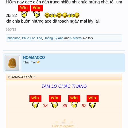
HÔm nay ace diễn đàn trúng nhiều nhỉ chúc mừng nhé. tôi lụm
2ki 32
xin chia buồn những ace đã toạch ngày mai lấy lại.
26/3/13
nhapmon
,
Phuc-Loc-Tho
,
Hoàng Kỳ Anh
and
5 others
like this.
HOAMACCO
Thần Tài
HOAMACCO nói:
↑
TAM LÔ CHẮC THẮNG​
38
36
92
Click to expand...