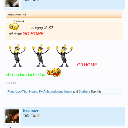
maicoteo nói:
↑
32
hi vọng về
GO HOME
để được
G0 HOME
vỀ nhà làm lại từ đầu
26/3/13
Phuc-Loc-Tho
,
Hoàng Kỳ Anh
,
sodoquanhnam
and
5 others
like this.
hakuract
Thần Tài