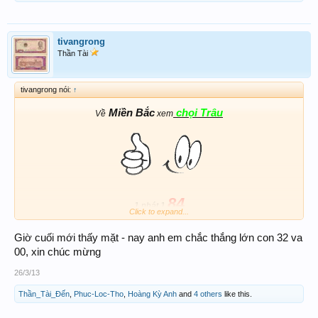
tivangrong
Thần Tài
tivangrong nói:
↑
Miền Bắc
chọi Trâu
Về
xem
84
1 nhát 1
Click to expand...
- nếu thích 3-4 càng thì chiến 1184
Chúc cả nhà cùng chiến thắng
Giờ cuối mới thấy mặt - nay anh em chắc thắng lớn con 32 va
00, xin chúc mừng
26/3/13
Thần_Tài_Đến
,
Phuc-Loc-Tho
,
Hoàng Kỳ Anh
and
4 others
like this.