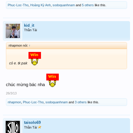
Phuc-Loc-Tho
,
Hoàng Kỳ Anh
,
sodoquanhnam
and
5 others
like this.
kid_it
Thần Tài
nhapmon nói:
↑
có e. tk pak
chúc mừng bác nha
26/3/13
nhapmon
,
Phuc-Loc-Tho
,
sodoquanhnam
and
3 others
like this.
taisolo69
Thần Tài