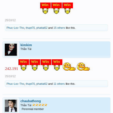
25/10/12
Phuc-Loc-Tho
,
thupt70
,
phattai62
and
15 others
like this.
kimkim
Thần Tài
242.191
25/10/12
Phuc-Loc-Tho
,
thupt70
,
phattai62
and
11 others
like this.
chaubathong
Thần Tài
Perennial member