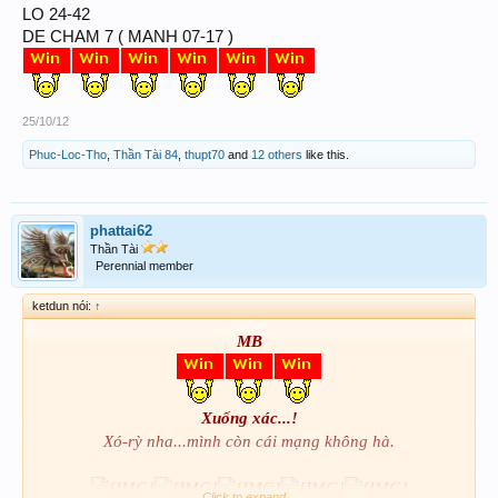
LO 24-42
DE CHAM 7 ( MANH 07-17 )
25/10/12
Phuc-Loc-Tho
,
Thần Tài 84
,
thupt70
and
12 others
like this.
phattai62
Thần Tài
Perennial member
ketdun nói:
↑
MB
X
u
ống x
ác...!
X
ó
-r
ỳ nha...m
ình c
òn c
ái m
ạng kh
ông h
à.
Click to expand...