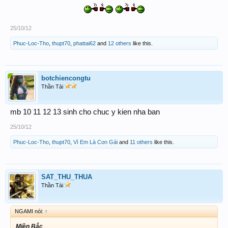
25/10/12
Phuc-Loc-Tho
,
thupt70
,
phattai62
and
12 others
like this.
botchiencongtu
Thần Tài
mb 10 11 12 13 sinh cho chuc y kien nha ban
25/10/12
Phuc-Loc-Tho
,
thupt70
,
Vì Em Là Con Gái
and
11 others
like this.
SAT_THU_THUA
Thần Tài
NGAMI nói:
↑
Miền Bắc