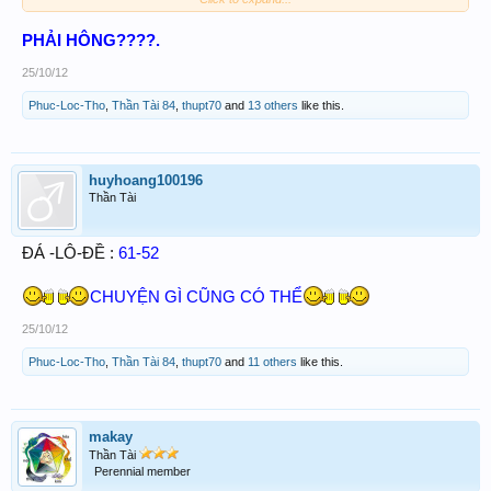
[COLOR=Red]19-19-19-91-91-91[/COLOR]
PHẢI HÔNG????.
[COLOR=Red]68-86-68-86-68-86[/COLOR]
25/10/12
Phuc-Loc-Tho
,
Thần Tài 84
,
thupt70
and
13 others
like this.
huyhoang100196
Thần Tài
ĐÁ -LÔ-ĐỀ :
61-52
CHUYỆN GÌ CŨNG CÓ THỂ
25/10/12
Phuc-Loc-Tho
,
Thần Tài 84
,
thupt70
and
11 others
like this.
makay
Thần Tài
Perennial member