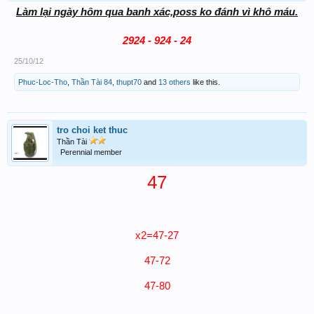
Làm lại ngày hôm qua banh xác,poss ko đánh vì khô máu.​
2924 - 924 - 24
25/10/12
Phuc-Loc-Tho
,
Thần Tài 84
,
thupt70
and
13 others
like this.
tro choi ket thuc
Thần Tài
Perennial member
47
x2=47-27
47-72
47-80