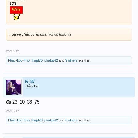
173
nga mi chắc cùng phái với co long vá
25/10/12
Phuc-Loc-Tho
,
thupt70
,
phattai62
and
9 others
like this.
tv_87
Thần Tài
đá 23_10_36_75
25/10/12
Phuc-Loc-Tho
,
thupt70
,
phattai62
and
6 others
like this.