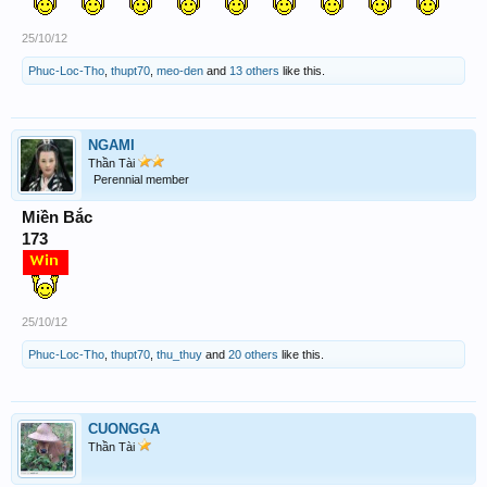
25/10/12
Phuc-Loc-Tho
,
thupt70
,
meo-den
and
13 others
like this.
NGAMI
Thần Tài
Perennial member
Miền Bắc
173
25/10/12
Phuc-Loc-Tho
,
thupt70
,
thu_thuy
and
20 others
like this.
CUONGGA
Thần Tài