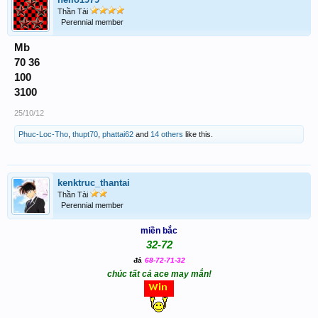
Thần Tài
Perennial member
Mb
70 36
100
3100
25/10/12
Phuc-Loc-Tho
,
thupt70
,
phattai62
and
14 others
like this.
kenktruc_thantai
Thần Tài
Perennial member
miền bắc
32-72
đá
68-72-71-32
chúc tất cả ace may mắn
!