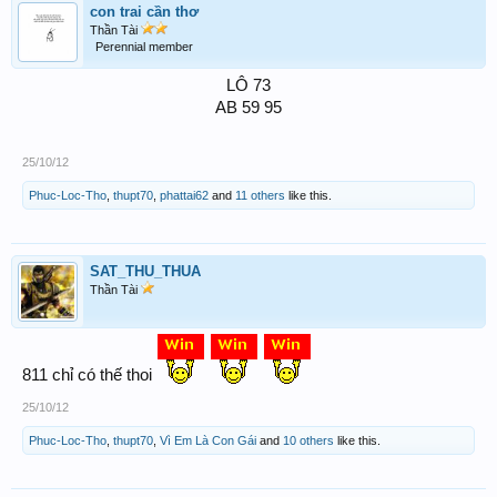
con trai cần thơ
Thần Tài
Perennial member
LÔ 73
AB 59 95
25/10/12
Phuc-Loc-Tho
,
thupt70
,
phattai62
and
11 others
like this.
SAT_THU_THUA
Thần Tài
811 chỉ có thế thoi
25/10/12
Phuc-Loc-Tho
,
thupt70
,
Vì Em Là Con Gái
and
10 others
like this.