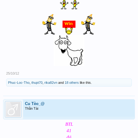
25/10/12
Phuc-Loc-Tho
,
thupt70
,
rika82vn
and
18 others
like this.
Cu Tèo_@
Thần Tài
BTL
41
đá