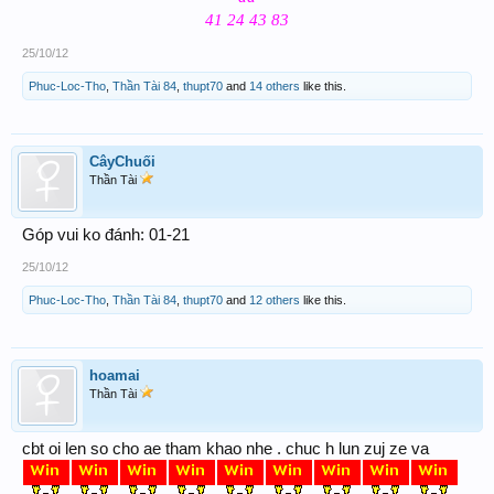
41 24 43 83
25/10/12
Phuc-Loc-Tho
,
Thần Tài 84
,
thupt70
and
14 others
like this.
CâyChuối
Thần Tài
Góp vui ko đánh: 01-21
25/10/12
Phuc-Loc-Tho
,
Thần Tài 84
,
thupt70
and
12 others
like this.
hoamai
Thần Tài
cbt oi len so cho ae tham khao nhe . chuc h lun zuj ze va