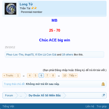
Long Tứ
Thần Tài
Perennial member
MB
25 - 70
Chúc ACE big win
25/10/12
Phuc-Loc-Tho
,
thupt70
,
Vì Em Là Con Gái
and
18 others
like this.
(Bạn phải Đăng nhập hoặc Đăng ký để trả lời bài viết.)
< Trước
1
←
4
5
6
7
8
→
10
Tiếp >
Trạng thái chủ đề:
Không mở trả lời sau này.
Forum
...
Dự Đoán Xổ Số Miền Bắc
Tiếng Việt
Liên hệ
Trợ giúp