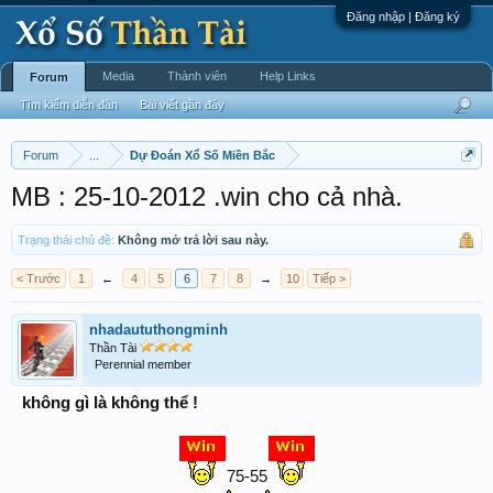
Đăng nhập | Đăng ký
Media
Thành viên
Help Links
Forum
Tìm kiếm diễn đàn
Bài viết gần đây
Forum
...
Dự Đoán Xổ Số Miền Bắc
MB : 25-10-2012 .win cho cả nhà.
Trạng thái chủ đề:
Không mở trả lời sau này.
< Trước
1
←
4
5
6
7
8
→
10
Tiếp >
nhadaututhongminh
Thần Tài
Perennial member
không gì là không thể !
75-55