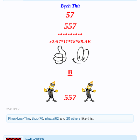
Bẹch Thủ
57
557
**********
x2;57*11*18*88.AB
B
557
25/10/12
Phuc-Loc-Tho
,
thupt70
,
phattai62
and
20 others
like this.
hello1979