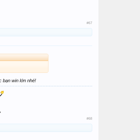
#67
 bạn win lớn nhé!
#68