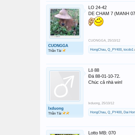
LO 24-42
DE CHAM 7 (MANH 07-
CUONGGA
,
25/10/12
CUONGGA
HongChau
,
Q_PY400
,
tocdo1
Thần Tài
Lô 88
Đá 88-01-10-72.
Chúc cả nhà win!
lxduong
,
25/10/12
lxduong
HongChau
,
Q_PY400
,
Dai Ho
Thần Tài
Lotto MB: 070