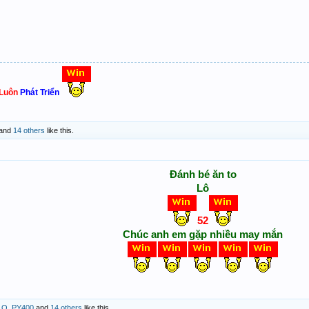
 Luôn
Phát Triển
and
14 others
like this.
Đánh bé ăn to
Lô
52
Chúc anh em gặp nhiều may mắn
,
Q_PY400
and
14 others
like this.