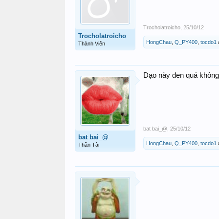
Trocholatroicho
,
25/10/12
Trocholatroicho
HongChau
,
Q_PY400
,
tocdo1
Thành Viên
Dạo này đen quá không
bat bai_@
,
25/10/12
bat bai_@
HongChau
,
Q_PY400
,
tocdo1
Thần Tài