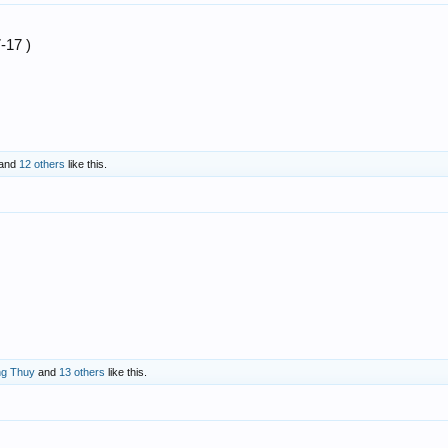
17 )
and
12 others
like this.
ng Thuy
and
13 others
like this.