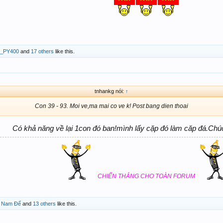
_PY400
and
17 others
like this.
tnhankg nói:
↑
Con 39 - 93. Moi ve,ma mai co ve k! Post bang dien thoai
Có khả năng về lại 1con đó ban!mình lấy cặp đó làm căp đá.Chúc
CHIẾN THẮNG CHO TOÀN FORUM
,
Nam Đế
and
13 others
like this.