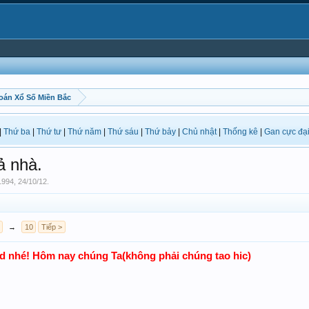
oán Xổ Số Miền Bắc
|
Thứ ba
|
Thứ tư
|
Thứ năm
|
Thứ sáu
|
Thứ bảy
|
Chủ nhật
|
Thống kê
|
Gan cực đạ
ả nhà.
1994
,
24/10/12
.
→
10
Tiếp >
od nhé! Hôm nay chúng Ta(không phải chúng tao hic)