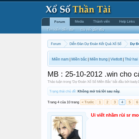
Media
Thành viên
Help Links
Forum
Tìm kiếm diễn đàn
Bài viết gần đây
Forum
Diễn Đàn Dự Đoán Kết Quả Xổ Số
Dự Đ
Miền nam
|
Miền bắc
|
Miền trung
|
Vietlott
|
Thứ hai
MB : 25-10-2012 .win cho c
Thảo luận trong '
Dự Đoán Xổ Số Miền Bắc
' bắt đầu bởi
bady
Trạng thái chủ đề:
Không mở trả lời sau này.
Trang 4 của 10 trang
< Trước
1
2
3
4
5
6
Ui viết nhầm rùi sr m