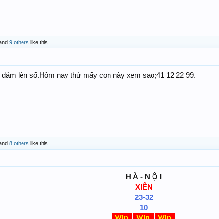
and
9 others
like this.
 dám lên số.Hôm nay thử mấy con này xem sao;41 12 22 99.
and
8 others
like this.
H À - N Ộ I
XI
ÊN
23-32
10