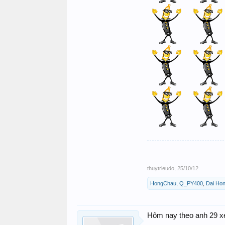
thuytrieudo
,
25/10/12
HongChau
,
Q_PY400
,
Dai Ho
Hôm nay theo anh 29 