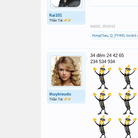
Kai101
Thần Tài
Kai101
,
25/10/12
HongChau
,
Q_PY400
,
tocdo1
34 đệm 24 42 65
234 534 934
thuytrieudo
Thần Tài