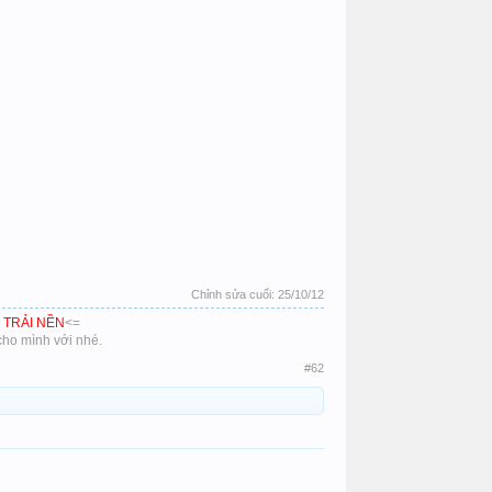
Chỉnh sửa cuối:
25/10/12
 TRẢI NỀN
<=
ho mình với nhé.​
#62