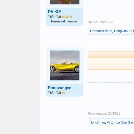
ĐA KIM
Thần Tài
Perennial member
ĐA KIM
,
25/10/12
Trocholatroicho
,
HongChau
,
Q
Rongvungve
Thần Tài
Rongvungve
,
25/10/12
HongChau
,
Vì Em Là Con Gái