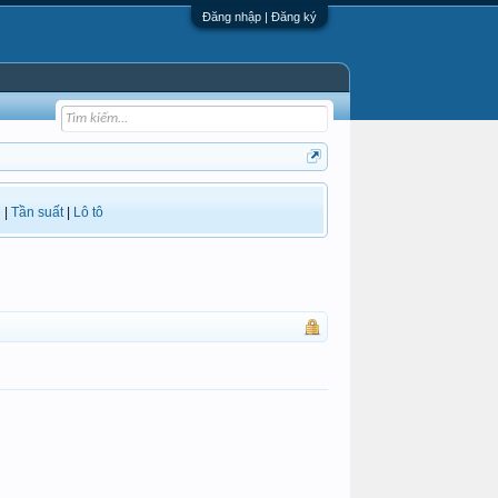
Đăng nhập | Đăng ký
i
|
Tần suất
|
Lô tô