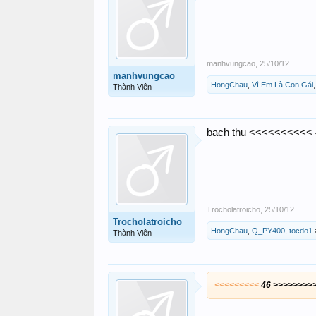
manhvungcao
,
25/10/12
manhvungcao
HongChau
,
Vì Em Là Con Gái
Thành Viên
bach thu <<<<<<<<<< 
Trocholatroicho
,
25/10/12
Trocholatroicho
HongChau
,
Q_PY400
,
tocdo1
Thành Viên
<<<<<<<<<
46 >>>>>>>>