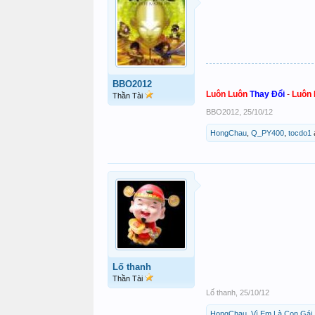
BBO2012
Luôn Luôn
Thay Đổi
-
Luôn
Thần Tài
BBO2012
,
25/10/12
HongChau
,
Q_PY400
,
tocdo1
Lố thanh
Thần Tài
Lố thanh
,
25/10/12
HongChau
,
Vì Em Là Con Gái