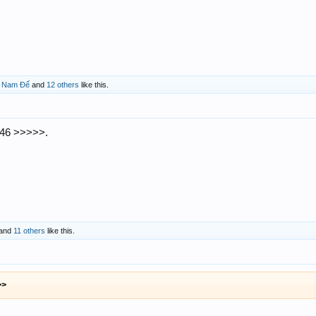
,
Nam Đế
and
12 others
like this.
46 >>>>>.
and
11 others
like this.
>>