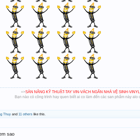
=>
SÀN NÂNG KỸ THUẬT-TAY VIN-VÁCH NGĂN NHÀ VỆ SINH-VINYL
Bạn nào có công trình hay quen biết ai co làm đến các san phẩm này alo c
ng Thuy
and
11 others
like this.
xem sao