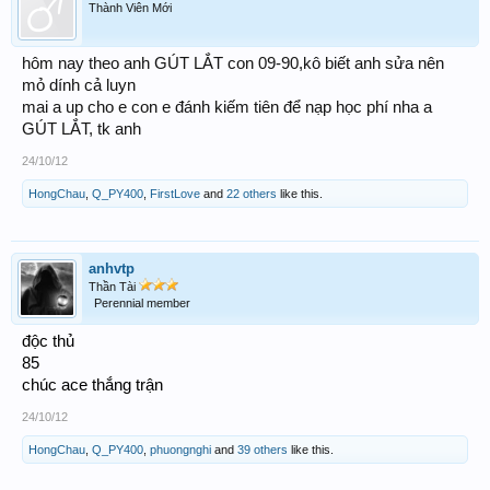
Thành Viên Mới
hôm nay theo anh GÚT LẮT con 09-90,kô biết anh sửa nên
mỏ dính cả luyn
mai a up cho e con e đánh kiếm tiên để nạp học phí nha a
GÚT LẮT, tk anh
24/10/12
HongChau
,
Q_PY400
,
FirstLove
and
22 others
like this.
anhvtp
Thần Tài
Perennial member
độc thủ
85
chúc ace thắng trận
24/10/12
HongChau
,
Q_PY400
,
phuongnghi
and
39 others
like this.