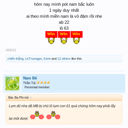
hôm nay mình pót nam bắc luôn
1 ngày duy nhất
ai theo mình miền nam là vô đậm rồi nhe
ab 22
lô 63
20/5/12
chiến thắng
,
LeTruongps
,
fctmt
and
12 others
like this.
Nam Đế
Thần Tài
Perennial member
Bác Ba Phi nói:
↑
Lụm đủ nha đệ.MB bị chủ lô lụm con 61 quá chừng hôm nay phải lấy
lại mới được