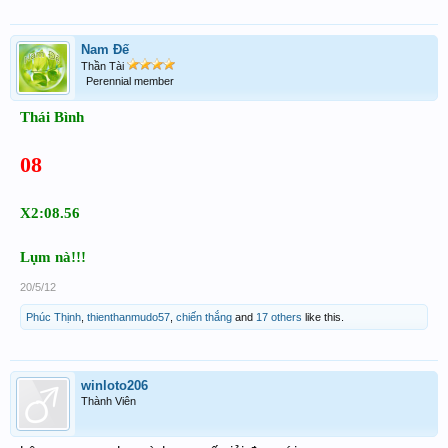
Nam Đế
Thần Tài
Perennial member
Thái Bình
08
X2:08.56
Lụm nà!!!
20/5/12
Phúc Thịnh
,
thienthanmudo57
,
chiến thắng
and
17 others
like this.
winloto206
Thành Viên