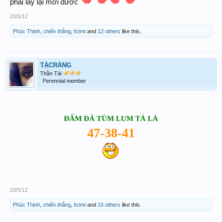
phải lấy lại mới được
20/5/12
Phúc Thịnh
,
chiến thắng
,
fctmt
and
12 others
like this.
TẶCRĂNG
Thần Tài
Perennial member
ĐẤM ĐÁ TÙM LUM TÁ LẢ
47-
38-41
20/5/12
Phúc Thịnh
,
chiến thắng
,
fctmt
and
15 others
like this.