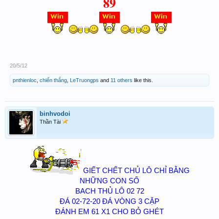
89
20/5/12
pnthienloc
,
chiến thắng
,
LeTruongps
and
11 others
like this.
binhvodoi
Thần Tài
GIẾT CHẾT CHỦ LÔ CHỈ BẰNG
NHỮNG CON SỐ
BACH THỦ LÔ 02 72
ĐÁ 02-72-20 ĐÁ VÒNG 3 CẶP
ĐÁNH EM 61 X1 CHO BỎ GHÉT