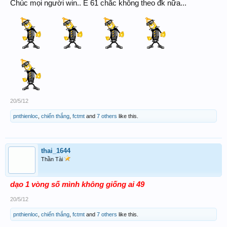
Chúc mọi người win.. E 61 chắc không theo đk nữa...
20/5/12
pnthienloc
,
chiến thắng
,
fctmt
and
7 others
like this.
thai_1644
Thần Tài
dạo 1 vòng số mình không giống ai 49
20/5/12
pnthienloc
,
chiến thắng
,
fctmt
and
7 others
like this.