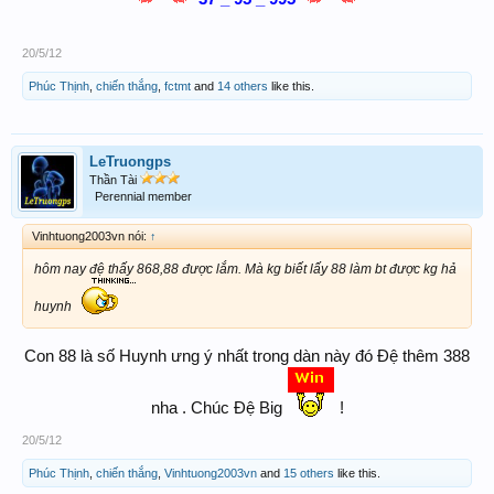
20/5/12
Phúc Thịnh
,
chiến thắng
,
fctmt
and
14 others
like this.
LeTruongps
Thần Tài
Perennial member
Vinhtuong2003vn nói:
↑
hôm nay đệ thấy 868,88 được lắm. Mà kg biết lấy 88 làm bt được kg hả
huynh
Con 88 là số Huynh ưng ý nhất trong dàn này đó Đệ thêm 388
nha . Chúc Đệ Big
!​
20/5/12
Phúc Thịnh
,
chiến thắng
,
Vinhtuong2003vn
and
15 others
like this.