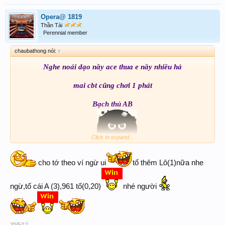
Opera@ 1819
Thần Tài
Perennial member
chaubathong nói:
↑
Nghe noái dạo nầy ace thua e nầy nhiều hả
mai cbt cũng chơi 1 phát
Bạch thủ AB
Click to expand...
61
1)
cho tớ theo ví ngừ ui
tố thêm Lô(1)nữa nhe
ngừ,tố cái A (3),961 tố(0,20)
nhé người
lô.
0,50)
20/5/12