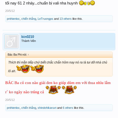
tối nay 61 2 nháy...chuẩn bị vali nha huynh
20/5/12
pnthienloc
,
chiến thắng
,
LeTruongps
and
13 others
like this.
bin0210
Thành Viên
Bác Ba Phi nói:
↑
Thích thì mần tiếp chứ biết chắc chắn hôm nay nó ra là tui dỡ nhà chủ
lô ah.
BÁC Ba có con nào giải đen ko giúp dùm em với thua nhìu lắm
r` ko ngày nào trúng cả
20/5/12
pnthienloc
,
chiến thắng
,
shindohikaruvt
and
6 others
like this.