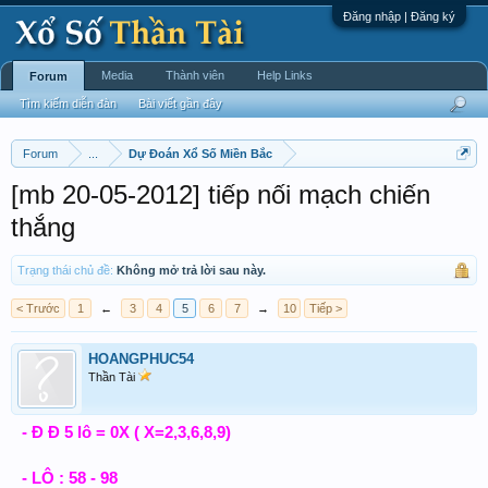
Đăng nhập | Đăng ký
Media
Thành viên
Help Links
Forum
Tìm kiếm diễn đàn
Bài viết gần đây
Forum
...
Dự Đoán Xổ Số Miền Bắc
[mb 20-05-2012] tiếp nối mạch chiến
thắng
Trạng thái chủ đề:
Không mở trả lời sau này.
< Trước
1
←
3
4
5
6
7
→
10
Tiếp >
HOANGPHUC54
Thần Tài
- Đ Đ 5 lô = 0X ( X=2,3,6,8,9)
- LÔ : 58 - 98