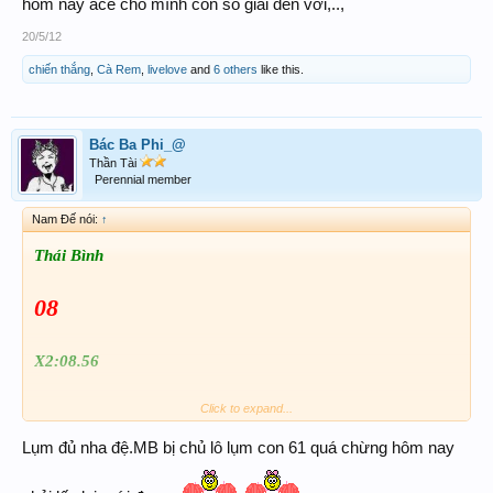
hôm nay ace cho mình con số giải đen với,..,
20/5/12
chiến thắng
,
Cà Rem
,
livelove
and
6 others
like this.
Bác Ba Phi_@
Thần Tài
Perennial member
Nam Đế nói:
↑
Thái Bình
08
X2:08.56
Lụm nà!!!
Click to expand...
Lụm đủ nha đệ.MB bị chủ lô lụm con 61 quá chừng hôm nay