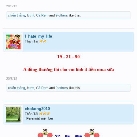
20/5/12
chiến thắng
,
fctmt
,
Cà Rem
and
9 others
like this.
I_hate_my_life
Thần Tài
19 - 21 - 90
A đồng thương thì cho em lĩnh ít tiền mua sữa
20/5/12
chiến thắng
,
fctmt
,
Cà Rem
and
9 others
like this.
chokong2010
Thần Tài
Perennial member
37 _ 95 _ 995