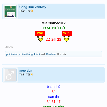
CongThucVanMay
Thần Tài
MB 20/05/2012
TAM THỦ LÔ
22-26-29
20/5/12
pnthienloc
,
chiến thắng
,
fctmt
and
10 others
like this.
meo-den
Thần Tài
bạch thủ
34
dan đá
34-61-47
cung win nào