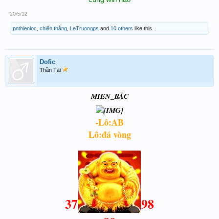
20/5/12
pnthienloc
,
chiến thắng
,
LeTruongps
and
10 others
like this.
Dofic
Thần Tài
MIEN_BĂC
-Lô:AB
Lô:đá vòng
37
98