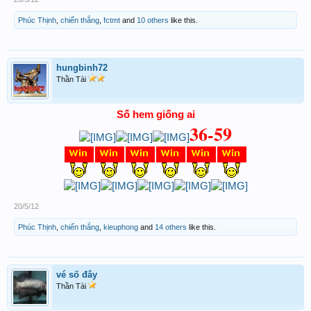
961
0,10)
Phúc Thịnh
,
chiến thắng
,
fctmt
and
10 others
like this.
hungbinh72
Thần Tài
Số hem giống ai
36-
59
20/5/12
Phúc Thịnh
,
chiến thắng
,
kieuphong
and
14 others
like this.
vé số đây
Thần Tài