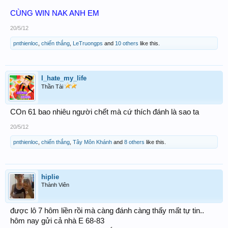
CÙNG WIN NAK ANH EM
20/5/12
pnthienloc
,
chiến thắng
,
LeTruongps
and
10 others
like this.
I_hate_my_life
Thần Tài
COn 61 bao nhiêu người chết mà cứ thích đánh là sao ta
20/5/12
pnthienloc
,
chiến thắng
,
Tây Môn Khánh
and
8 others
like this.
hiplie
Thành Viên
được lô 7 hôm liền rồi mà càng đánh càng thấy mất tự tin..
hôm nay gửi cả nhà E 68-83