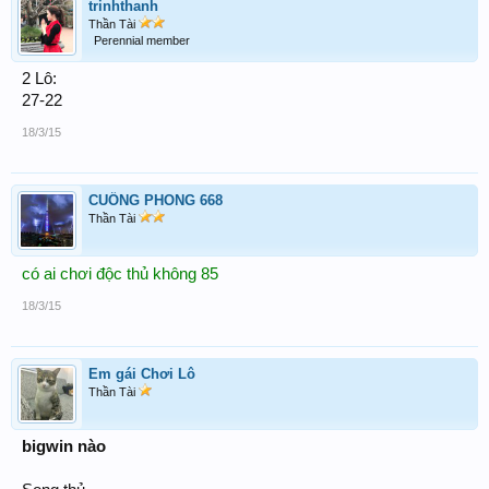
trinhthanh
Thần Tài
Perennial member
2 Lô:
27-22
18/3/15
CUỒNG PHONG 668
Thần Tài
có ai chơi độc thủ không 85
18/3/15
Em gái Chơi Lô
Thần Tài
bigwin nào