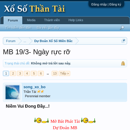
Đăng nhập | Đăng ký
Media
Thành viên
Help Links
Forum
Tìm kiếm diễn đàn
Bài viết gần đây
Forum
...
Dự Đoán Xổ Số Miền Bắc
MB 19/3- Ngày rực rỡ
Trạng thái chủ đề:
Không mở trả lời sau này.
1
2
3
4
5
6
→
13
Tiếp >
song_xo_bo
Thần Tài
Perennial member
Niềm Vui Đong Đầy...!
Mở Bát Phát Tài
Dự Đoán MB