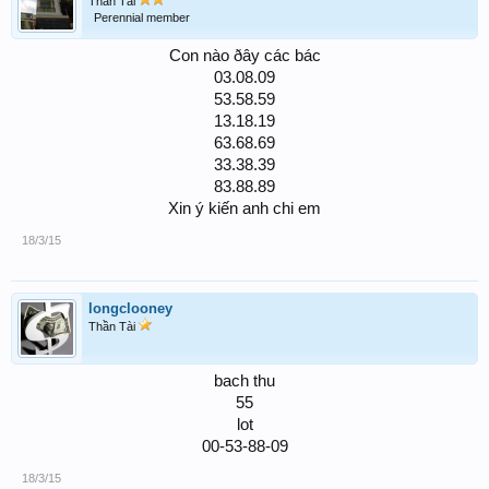
Thần Tài
Perennial member
Con nào ðây các bác
03.08.09
53.58.59
13.18.19
63.68.69
33.38.39
83.88.89
Xin ý kiến anh chi em​
18/3/15
longclooney
Thần Tài
bach thu
55
lot
00-53-88-09​
18/3/15