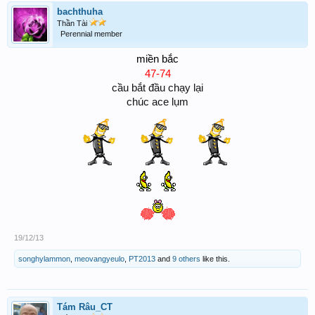
bachthuha
Thần Tài
Perennial member
miền bắc
47-74
cầu bắt đầu chạy lại
chúc ace lụm
19/12/13
songhylammon
,
meovangyeulo
,
PT2013
and
9 others
like this.
Tám Râu_CT