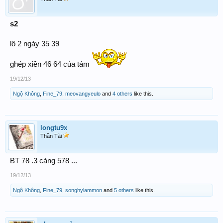
s2
lô 2 ngày 35 39
ghép xiền 46 64 của tám
19/12/13
Ngộ Không
,
Fine_79
,
meovangyeulo
and
4 others
like this.
longtu9x
Thần Tài
BT 78 .3 càng 578 ...
19/12/13
Ngộ Không
,
Fine_79
,
songhylammon
and
5 others
like this.