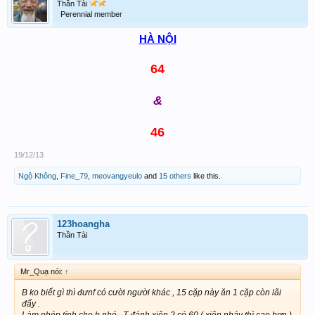
Thần Tài
Perennial member
HÀ NỘI
64
&
46
19/12/13
Ngộ Không
,
Fine_79
,
meovangyeulo
and
15 others
like this.
123hoangha
Thần Tài
Mr_Quạ nói:
↑
B ko biết gì thì đưnf có cười người khác , 15 cặp này ăn 1 cặp còn lãi
đấy .
Làm phép tính cho b nhé . T đánh xiên 2 có 60 ( xiên nháy thì cao hơn )