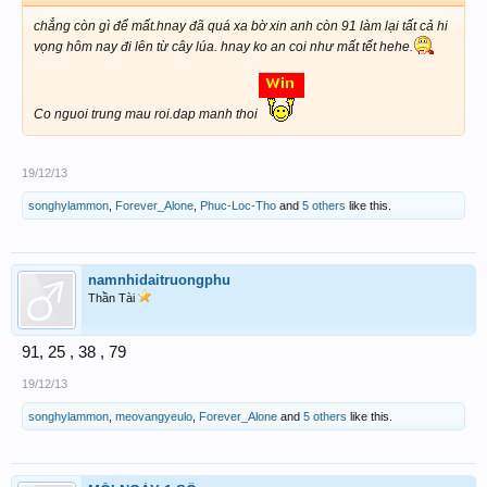
chẳng còn gì để mất.hnay đã quá xa bờ xin anh còn 91 làm lại tất cả hi
vọng hôm nay đi lên từ cây lúa. hnay ko an coi như mất tết hehe.
Co nguoi trung mau roi.dap manh thoi
19/12/13
songhylammon
,
Forever_Alone
,
Phuc-Loc-Tho
and
5 others
like this.
namnhidaitruongphu
Thần Tài
91, 25 , 38 , 79
19/12/13
songhylammon
,
meovangyeulo
,
Forever_Alone
and
5 others
like this.