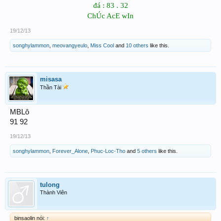
đá : 83 . 32
ChÚc AcE wIn
19/12/13
songhylammon
,
meovangyeulo
,
Miss Cool
and
10 others
like this.
misasa
Thần Tài
MBLô
91 92
19/12/13
songhylammon
,
Forever_Alone
,
Phuc-Loc-Tho
and
5 others
like this.
tulong
Thành Viên
binsaolin nói:
↑