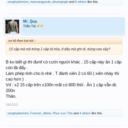
songhylammon
,
meovangyeulo
,
phuongnghi
and
6 others
like this.
Mr_Quạ
Thần Tài
vợ bỏ theo trai nói:
↑
15 cặp mà nói trúng 1 cặp là hòa, ở đâu mà ghi rẻ, trúng cao vậy?
B ko biết gì thì đưnf có cười người khác , 15 cặp này ăn 1 cặp
còn lãi đấy .
Làm phép tính cho b nhé . T đánh xiên 2 có 60 ( xiên nháy thì
cao hơn )
Vd : x2 15 cặp trên x100n mất có 800 thôi . Ăn 1 cặp vẫn đc
200n
Thân.
19/12/13
songhylammon
,
Forever_Alone
,
Phuc-Loc-Tho
and
4 others
like this.