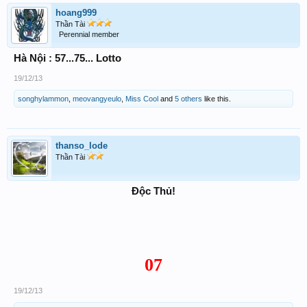
hoang999
Thần Tài
Perennial member
Hà Nội : 57...75... Lotto
19/12/13
songhylammon
,
meovangyeulo
,
Miss Cool
and
5 others
like this.
thanso_lode
Thần Tài
Độc Thủ!
07
19/12/13