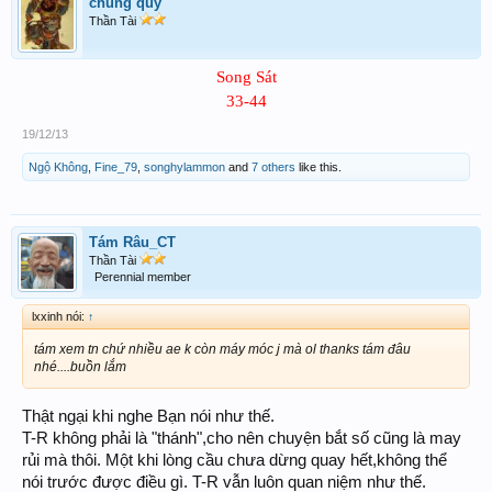
chung quỳ
Thần Tài
Song Sát
33-44
19/12/13
Ngộ Không
,
Fine_79
,
songhylammon
and
7 others
like this.
Tám Râu_CT
Thần Tài
Perennial member
lxxinh nói:
↑
tám xem tn chứ nhiều ae k còn máy móc j mà ol thanks tám đâu
nhé....buồn lắm
Thật ngại khi nghe Bạn nói như thế.
T-R không phải là "thánh",cho nên chuyện bắt số cũng là may
rủi mà thôi. Một khi lòng cầu chưa dừng quay hết,không thể
nói trước được điều gì. T-R vẫn luôn quan niệm như thế.