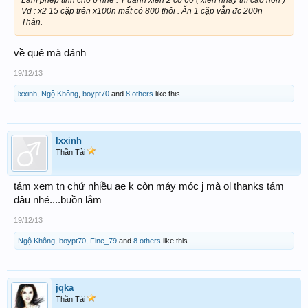
Vd : x2 15 cặp trên x100n mất có 800 thôi . Ăn 1 cặp vẫn đc 200n
Thân.
về quê mà đánh
19/12/13
lxxinh
,
Ngộ Không
,
boypt70
and
8 others
like this.
lxxinh
Thần Tài
tám xem tn chứ nhiều ae k còn máy móc j mà ol thanks tám
đâu nhé....buồn lắm
19/12/13
Ngộ Không
,
boypt70
,
Fine_79
and
8 others
like this.
jqka
Thần Tài