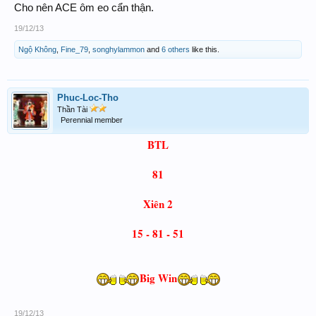
Cho nên ACE ôm eo cẩn thận.
19/12/13
Ngộ Không
,
Fine_79
,
songhylammon
and
6 others
like this.
Phuc-Loc-Tho
Thần Tài
Perennial member
BTL
81
Xiên 2
15 - 81 - 51
Big Win
19/12/13