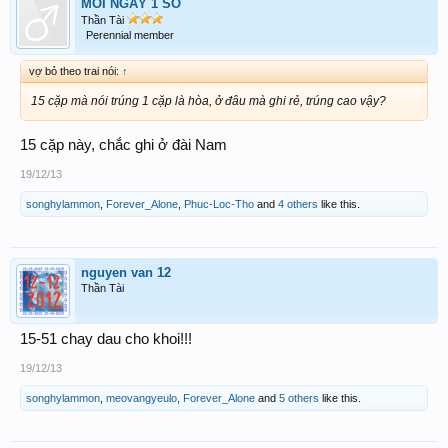
MỖI NGÀY 1 SỐ
Thần Tài
Perennial member
vợ bỏ theo trai nói:
↑
15 cặp mà nói trúng 1 cặp là hòa, ở đâu mà ghi rẻ, trúng cao vậy?
15 cặp này, chắc ghi ở đài Nam
19/12/13
songhylammon
,
Forever_Alone
,
Phuc-Loc-Tho
and
4 others
like this.
nguyen van 12
Thần Tài
15-51 chay dau cho khoi!!!
19/12/13
songhylammon
,
meovangyeulo
,
Forever_Alone
and
5 others
like this.