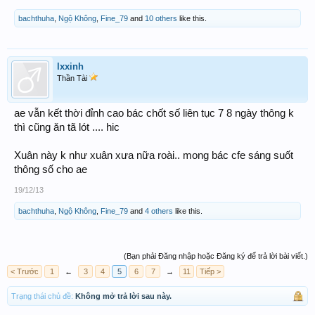
bachthuha
,
Ngộ Không
,
Fine_79
and
10 others
like this.
lxxinh
Thần Tài
ae vẫn kết thời đỉnh cao bác chốt số liên tục 7 8 ngày thông k
thì cũng ăn tã lót .... hic
Xuân này k như xuân xưa nữa roài.. mong bác cfe sáng suốt
thông số cho ae
19/12/13
bachthuha
,
Ngộ Không
,
Fine_79
and
4 others
like this.
(Bạn phải Đăng nhập hoặc Đăng ký để trả lời bài viết.)
< Trước
1
←
3
4
5
6
7
→
11
Tiếp >
Trạng thái chủ đề:
Không mở trả lời sau này.