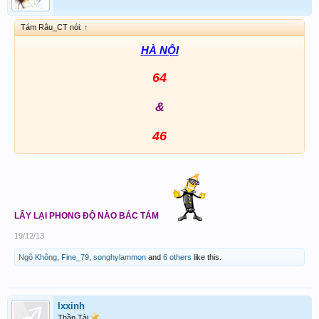
Tám Râu_CT nói:
↑
HÀ NỘI
64
&
46
LẤY LẠI PHONG ĐỘ NÀO BÁC TÁM
19/12/13
Ngộ Không
,
Fine_79
,
songhylammon
and
6 others
like this.
lxxinh
Thần Tài