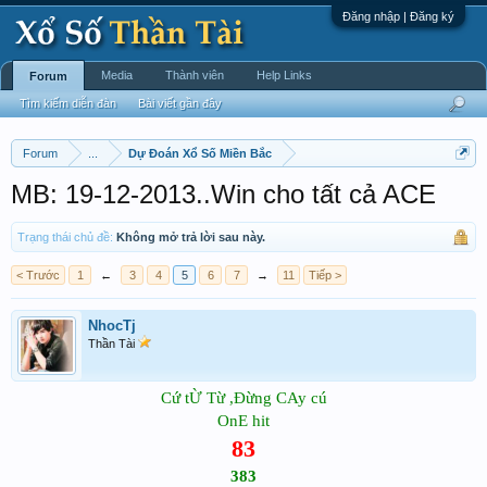
Đăng nhập | Đăng ký
Media
Thành viên
Help Links
Forum
Tìm kiếm diễn đàn
Bài viết gần đây
Forum
...
Dự Đoán Xổ Số Miền Bắc
MB: 19-12-2013..Win cho tất cả ACE
Trạng thái chủ đề:
Không mở trả lời sau này.
< Trước
1
←
3
4
5
6
7
→
11
Tiếp >
NhocTj
Thần Tài
Cứ tỪ Từ ,Đừng CAy cú
OnE hit
83
383