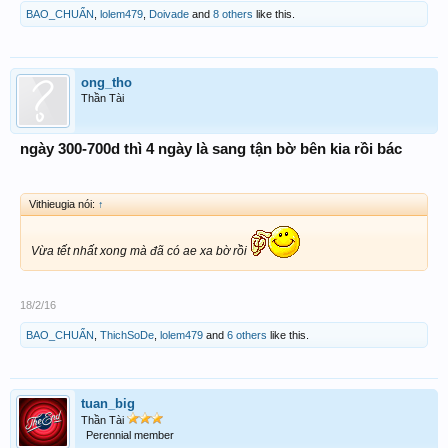
BAO_CHUẨN
,
lolem479
,
Doivade
and
8 others
like this.
ong_tho
Thần Tài
ngày 300-700d thì 4 ngày là sang tận bờ bên kia rồi bác
Vithieugia nói:
↑
Vừa tết nhất xong mà đã có ae xa bờ rồi
18/2/16
BAO_CHUẨN
,
ThichSoDe
,
lolem479
and
6 others
like this.
tuan_big
Thần Tài
Perennial member