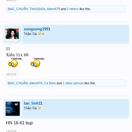
BAO_CHUẨN
,
ThichSoDe
,
lolem479
and
2 others
like this.
songsong1991
Thần Tài
11
Xiên 11x 60
18/2/16
BAO_CHUẨN
,
lolem479
,
Cà Rem
and
1 other person
like this.
lan_linh11
Thần Tài
HN 16-61 bụp
18/2/16