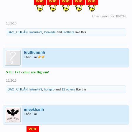
Chỉnh sửa cuối:
18/2/16
18/2/16
BAO_CHUẨN
,
lolem479
,
Doivade
and
8 others
like this.
luuthuminh
Thần Tài
STL: 171 - chúc ace Big win!
18/2/16
BAO_CHUẨN
,
lolem479
,
hongco
and
12 others
like this.
mleekhanh
Thần Tài