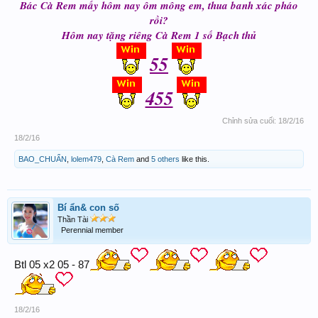
Bác Cà Rem mấy hôm nay ôm mông em, thua banh xác pháo
rồi?
Hôm nay tặng riêng Cà Rem 1 số Bạch thủ
55
455
Chỉnh sửa cuối:
18/2/16
18/2/16
BAO_CHUẨN
,
lolem479
,
Cà Rem
and
5 others
like this.
Bí ẩn& con số
Thần Tài
Perennial member
Btl 05 x2 05 - 87
18/2/16