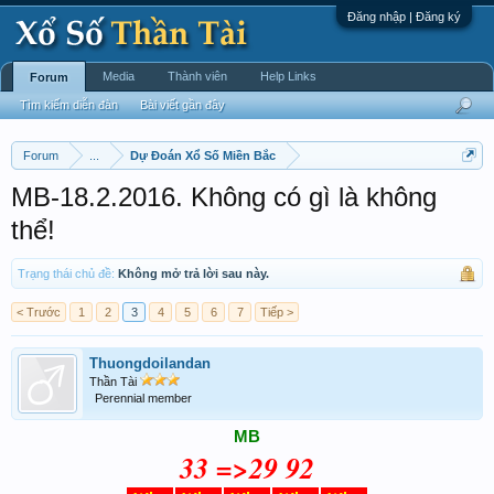
Đăng nhập | Đăng ký
Media
Thành viên
Help Links
Forum
Tìm kiếm diễn đàn
Bài viết gần đây
Forum
...
Dự Đoán Xổ Số Miền Bắc
MB-18.2.2016. Không có gì là không
thể!
Trạng thái chủ đề:
Không mở trả lời sau này.
< Trước
1
2
3
4
5
6
7
Tiếp >
Thuongdoilandan
Thần Tài
Perennial member
MB
33 =>29 92