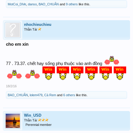
MotCoi_DiVe
,
danso
,
BAO_CHUẨN
and
9 others
like this.
nhochieuchieu
Thần Tài
cho em xin
77 . 73.37. chết hay sống phụ thuộc vào anh đồng
18/2/16
BAO_CHUẨN
,
lolem479
,
Cà Rem
and
6 others
like this.
Win_USD
Thần Tài
Perennial member