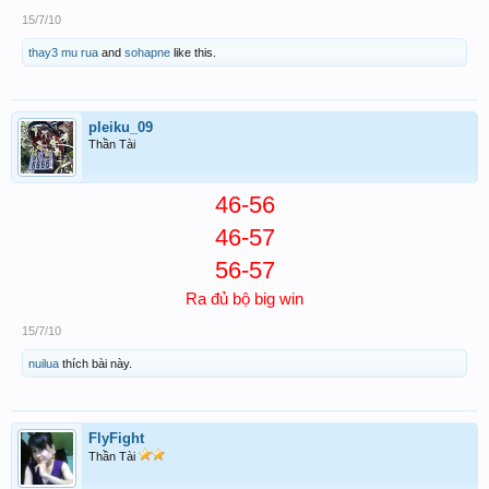
15/7/10
thay3 mu rua
and
sohapne
like this.
pleiku_09
Thần Tài
46-56
46-57
56-57
Ra đủ bộ big win
15/7/10
nuilua
thích bài này.
FlyFight
Thần Tài