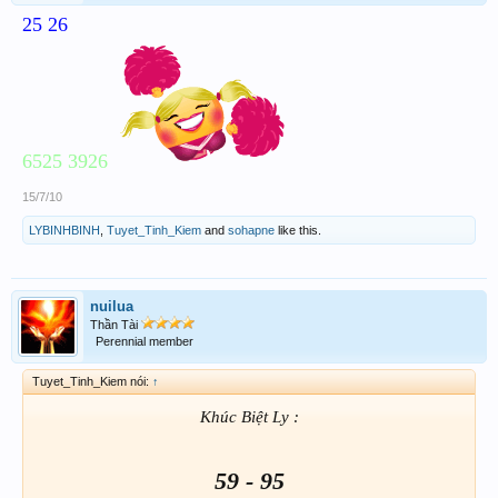
25 26
6525 3926
15/7/10
LYBINHBINH
,
Tuyet_Tinh_Kiem
and
sohapne
like this.
nuilua
Thần Tài
Perennial member
Tuyet_Tinh_Kiem nói:
↑
Khúc Biệt Ly :
59 - 95