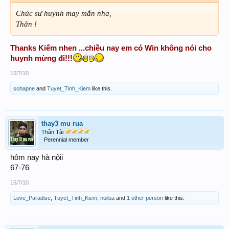
Chúc sư huynh may mắn nha,
Thân !
Thanks Kiếm nhen ...chiều nay em có Win không nói cho
huynh mừng đi!!!
15/7/10
sohapne
and
Tuyet_Tinh_Kiem
like this.
thay3 mu rua
Thần Tài
Perennial member
hôm nay hà nộii
67-76
15/7/10
Love_Paradise
,
Tuyet_Tinh_Kiem
,
nuilua
and
1 other person
like this.