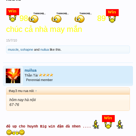
98
89
chúc cả nhà may mắn
15/7/10
muscle
,
sohapne
and
nuilua
like this.
nuilua
Thần Tài
Perennial member
thay3 mu rua nói:
↑
hôm nay hà nộii
67-76
đệ up cho huynh Big win đậm đà nhen ....