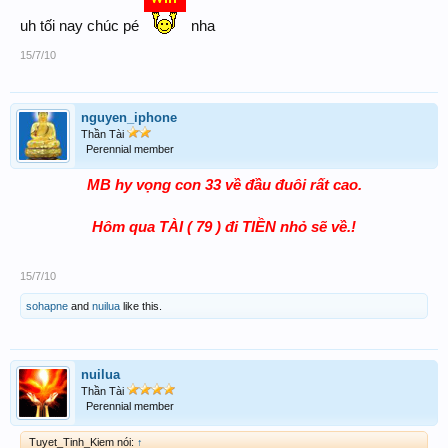
uh tối nay chúc pé
nha
15/7/10
nguyen_iphone
Thần Tài
Perennial member
MB hy vọng con 33 về đầu đuôi rất cao.
Hôm qua TÀI ( 79 ) đi TIỀN nhỏ sẽ về.!
15/7/10
sohapne
and
nuilua
like this.
nuilua
Thần Tài
Perennial member
Tuyet_Tinh_Kiem nói:
↑