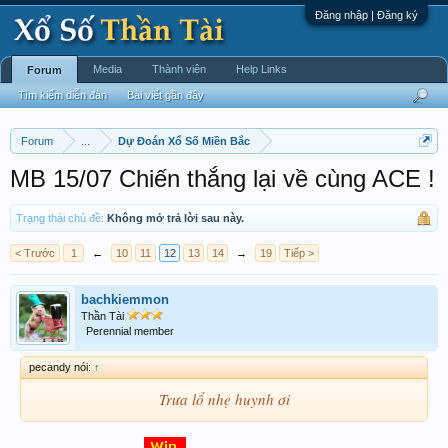
Đăng nhập | Đăng ký
Media
Thành viên
Help Links
Forum
Tìm kiếm diễn đàn
Bài viết gần đây
Forum
...
Dự Đoán Xổ Số Miền Bắc
MB 15/07 Chiến thắng lại về cùng ACE !
Trạng thái chủ đề:
Không mở trả lời sau này.
< Trước
1
←
10
11
12
13
14
→
19
Tiếp >
bachkiemmon
Thần Tài
Perennial member
pecandy nói:
↑
Trưa lổ nhẹ huynh ơi