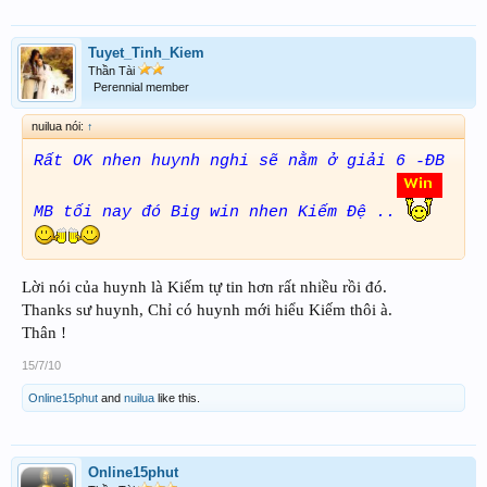
Tuyet_Tinh_Kiem
Thần Tài
Perennial member
nuilua nói:
↑
Rất OK nhen huynh nghi sẽ nằm ở giải 6 -ĐB
MB tối nay đó Big win nhen Kiếm Đệ ..
Lời nói của huynh là Kiếm tự tin hơn rất nhiều rồi đó.
Thanks sư huynh, Chỉ có huynh mới hiểu Kiếm thôi à.
Thân !
15/7/10
Online15phut
and
nuilua
like this.
Online15phut