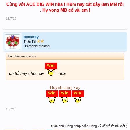
89-98-99-01
Cùng với ACE BIG WIN nha ! Hôm nay cắt dây đen MN rồi
. Hy vọng MB có vài em !
15/7/10
pecandy
Thần Tài
Perennial member
bachkiemmon nói:
↑
uh tối nay chúc pé
nha
Huynh cũng vậy
15/7/10
(Bạn phải Đăng nhập hoặc Đăng ký để trả lời bài viết.)