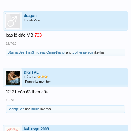
dragon
Thành Viên
bao lô đảo MB
733
15/7/10
B&amp;Bee
,
thay3 mu rua
,
Online15phut
and
1 other person
like this.
DIGITAL
Thần Tài
Perennial member
12-21 cặp đá theo cầu
15/7/10
B&amp;Bee
and
nuilua
like this.
hailangtu2009