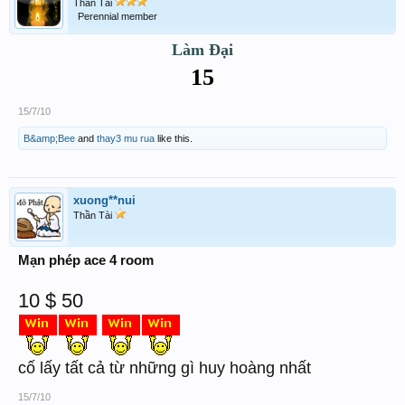
Thần Tài
Perennial member
Làm Đại
15
15/7/10
B&amp;Bee
and
thay3 mu rua
like this.
xuong**nui
Thần Tài
Mạn phép ace 4 room
10 $ 50
cố lấy tất cả từ những gì huy hoàng nhất
15/7/10