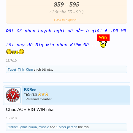
959 - 595
( Lót nhẹ 55 - 99 )
Click to expand...
Big Win cùng 4rum,
Rất OK nhen huynh nghi sẽ nằm ở giải 6 -ĐB MB
Thân !
tối nay đó Big win nhen Kiếm Đệ ..
15/7/10
Tuyet_Tinh_Kiem
thích bài này.
B&Bee
Thần Tài
Perennial member
Chúc ACE BIG WIN nha
15/7/10
Online15phut
,
nuilua
,
muscle
and
1 other person
like this.