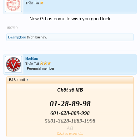
Thần Tài
Now G has come to wish you good luck​
15/7/10
B&amp;Bee
thích bài này.
B&Bee
Thần Tài
Perennial member
B&Bee nói:
↑
Chốt số MB
01-28-89-98
601-628-889-998
5601-3628-1889-1998
AB
Click to expand...