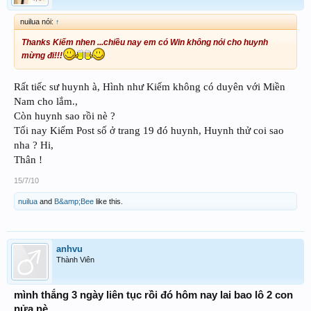
nuilua nói:
↑
Thanks Kiếm nhen ...chiều nay em có Win không nói cho huynh
mừng đi!!!
Rất tiếc sư huynh à, Hình như Kiếm không có duyên với Miền
Nam cho lắm.,
Còn huynh sao rồi nè ?
Tối nay Kiếm Post số ở trang 19 đó huynh, Huynh thử coi sao
nha ? Hi,
Thân !
15/7/10
nuilua
and
B&amp;Bee
like this.
anhvu
Thành Viên
mình thắng 3 ngày liên tục rồi đó hôm nay lai bao lô 2 con
nửa nè