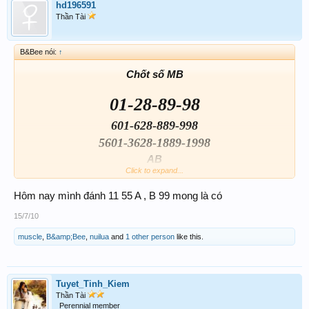
hd196591
Thần Tài
B&Bee nói:
↑
Chốt số MB
01-28-89-98
601-628-889-998
5601-3628-1889-1998
AB
Click to expand...
89-98-99-01
Hôm nay mình đánh 11 55 A , B 99 mong là có
15/7/10
muscle
,
B&amp;Bee
,
nuilua
and
1 other person
like this.
Tuyet_Tinh_Kiem
Thần Tài
Perennial member