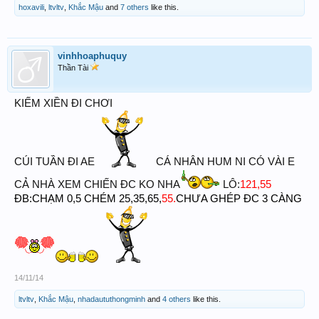
hoxavili
,
ltvltv
,
Khắc Mậu
and
7 others
like this.
vinhhoaphuquy
Thần Tài
KIẾM XIỀN ĐI CHƠI
CÚI TUẦN ĐI AE
CÁ NHÂN HUM NI CÓ VÀI E
CẢ NHÀ XEM CHIẾN ĐC KO NHA
LÔ:
121,55
ĐB:CHẠM 0,5 CHÉM 25,35,65,
55.
CHƯA GHÉP ĐC 3 CÀNG
14/11/14
ltvltv
,
Khắc Mậu
,
nhadaututhongminh
and
4 others
like this.