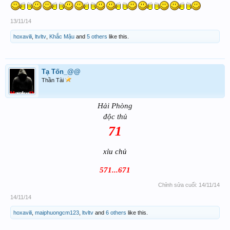
13/11/14
hoxavili
,
ltvltv
,
Khắc Mậu
and
5 others
like this.
Tạ Tốn_@@
Thần Tài
Hải Phòng
độc thủ
71
xỉu chủ
571...671
Chỉnh sửa cuối:
14/11/14
14/11/14
hoxavili
,
maiphuongcm123
,
ltvltv
and
6 others
like this.