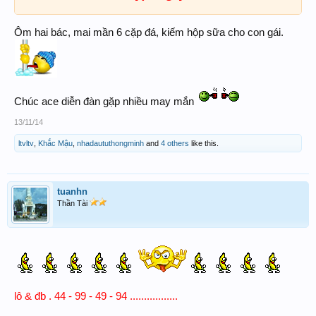
Ôm hai bác, mai mần 6 cặp đá, kiếm hộp sữa cho con gái.
Chúc ace diễn đàn gặp nhiều may mắn
13/11/14
ltvltv
,
Khắc Mậu
,
nhadaututhongminh
and
4 others
like this.
tuanhn
Thần Tài
lô & đb . 44 - 99 - 49 - 94 .................