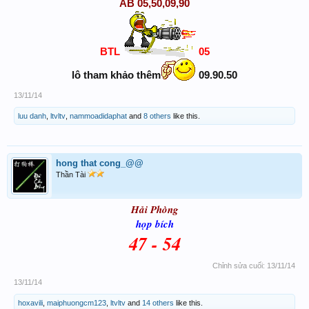
AB 05,50,09,90
BTL
05
lô tham khảo thêm
09.90.50
13/11/14
luu danh
,
ltvltv
,
nammoadidaphat
and
8 others
like this.
hong that cong_@@
Thần Tài
Hải Phòng
họp bích
47 - 54
Chỉnh sửa cuối:
13/11/14
13/11/14
hoxavili
,
maiphuongcm123
,
ltvltv
and
14 others
like this.