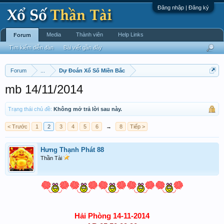
Đăng nhập | Đăng ký
Media
Thành viên
Help Links
Forum
Tìm kiếm diễn đàn
Bài viết gần đây
Forum
...
Dự Đoán Xổ Số Miền Bắc
mb 14/11/2014
Trạng thái chủ đề:
Không mở trả lời sau này.
< Trước
1
2
3
4
5
6
→
8
Tiếp >
Hưng Thạnh Phát 88
Thần Tài
Hải Phòng 14-11-2014