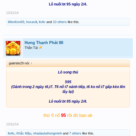
Lô nuôi bt 95 ngày 2/4.
13/11/14
iMeoKon69
,
hoxavili
,
ltvltv
and
10 others
like this.
Hưng Thạnh Phát 88
Thần Tài
giaitride29 nói:
↑
Lô song thủ
595
(Oánh trong 2 ngày t6,t7. T6 nổ t7 oánh tiếp, t6 ko nổ t7 gấp kèo lên
lấy lại)
Lô nuôi bt 95 ngày 2/4.
95
thứ 6 nổ
rồi đó bạn ak
13/11/14
ltvltv
,
Khắc Mậu
,
nhadaututhongminh
and
7 others
like this.