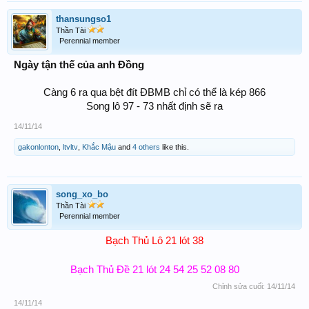
thansungso1
Thần Tài
Perennial member
Ngày tận thế của anh Đồng
Càng 6 ra qua bệt đít ĐBMB chỉ có thể là kép 866
Song lô 97 - 73 nhất định sẽ ra​
14/11/14
gakonlonton
,
ltvltv
,
Khắc Mậu
and
4 others
like this.
song_xo_bo
Thần Tài
Perennial member
Bạch Thủ Lô 21 lót 38​
Bạch Thủ Đề 21 lót 24 54 25 52 08 80​
Chỉnh sửa cuối:
14/11/14
14/11/14