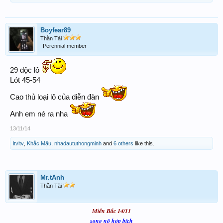
Boyfear89
Thần Tài
Perennial member
29 độc lô
Lót 45-54
Cao thủ loại lô của diễn đàn
Anh em né ra nha
13/11/14
ltvltv
,
Khắc Mậu
,
nhadaututhongminh
and
6 others
like this.
Mr.tAnh
Thần Tài
Miền Bắc 14/11
song nô hợp bích