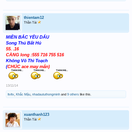
thientam12
Thần Tài
MIỀN BẮC YÊU DẤU
Song Thủ Bất Hủ
55. .16
CÀNG long :555 716 755 516
Không Vô Thì Toạch
(
CHÚC ace may mắn)
13/11/14
ltvltv
,
Khắc Mậu
,
nhadaututhongminh
and
9 others
like this.
xuanthanh123
Thần Tài