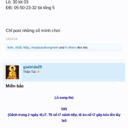
Lô: 30 lót 03
ĐB: 05-50-23-32 lót tổng 5
Chỉ post những số mình chơi
13/11/14
ltvltv
,
Khắc Mậu
,
nhadaututhongminh
and
6 others
like this.
giaitride29
Thần Tài
Miền bắc
Lô song thủ
595
(Oánh trong 2 ngày t6,t7. T6 nổ t7 oánh tiếp, t6 ko nổ t7 gấp kèo lên lấy
lại)