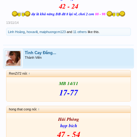
42 - 24
dự là khả năng ĐB đít 8 lại về, chơi 2 con
88 - 98
13/11/14
Linh Hoàng
,
hoxavili
,
maiphuongcm123
and
11 others
like this.
Tình Cay Đắng...
Thành Viên
RenZi72 nói:
↑
MB 14/11
17-77
hong that cong nói:
↑
Hải Phòng
họp bích
47 - 54