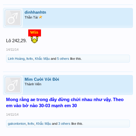
dinhhanhtn
Thần Tài
Lô 242,29.
14/11/14
Linh Hoàng
,
ltvltv
,
Khắc Mậu
and
5 others
like this.
Mỉm Cười Với Đời
Thành Viên
Mong rằng ae trong đây đừng chửi nhau như vậy. Theo
em vào bờ nào 30-03 mạnh em 30
14/11/14
gakonlonton
,
ltvltv
,
Khắc Mậu
and
3 others
like this.