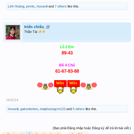
Linh Hoàng
,
pvmtc
,
hoxavili
and
7 others
like this.
triển chiêu_@
Thần Tài
Lô 2 Em
89-43
Đề 4 Chú
61-67-83-88
14/11/14
hoxavili
,
gakonlonton
,
maiphuongcm123
and
5 others
like this.
(Bạn phải Đăng nhập hoặc Đăng ký để trả lời bài viết.)