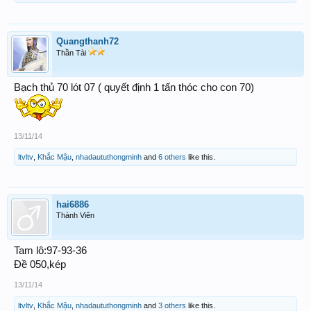
Quangthanh72
Thần Tài
Bạch thủ 70 lót 07 ( quyết định 1 tấn thóc cho con 70)
13/11/14
ltvltv
,
Khắc Mậu
,
nhadaututhongminh
and
6 others
like this.
hai6886
Thành Viên
Tam lô:97-93-36
Đề 050,kép
13/11/14
ltvltv
,
Khắc Mậu
,
nhadaututhongminh
and
3 others
like this.