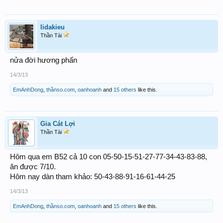
lidakieu
Thần Tài
nửa đời hương phấn
14/3/13
EmAnhDong
,
thầnso.com
,
oanhoanh
and
15 others
like this.
Gia Cát Lợi
Thần Tài
Hôm qua em B52 cả 10 con 05-50-15-51-27-77-34-43-83-88,
ăn được 7/10.
Hôm nay dàn tham khảo: 50-43-88-91-16-61-44-25
14/3/13
EmAnhDong
,
thầnso.com
,
oanhoanh
and
15 others
like this.