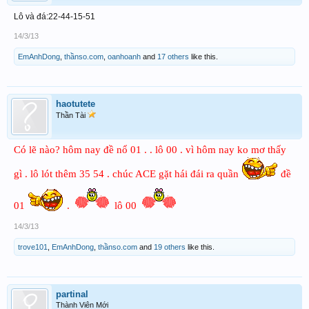
Lô và đá:22-44-15-51
14/3/13
EmAnhDong
,
thầnso.com
,
oanhoanh
and
17 others
like this.
haotutete
Thần Tài
Có l
ẽ
nào
? hôm na
y
đề nổ 01 . . lô 00 . v
ì
hôm nay ko mơ thấy
gì . lô lót thêm 35 54 . chúc ACE gặt hái
đái ra q
uầ
n
đề
01
.
lô 00
14/3/13
trove101
,
EmAnhDong
,
thầnso.com
and
19 others
like this.
partinal
Thành Viên Mới