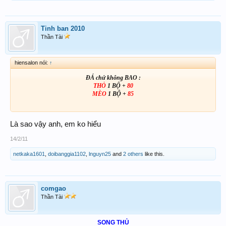
Tinh ban 2010
Thần Tài
hiensalon nói:
↑
ĐÁ chứ không BAO :
THỎ
1 BỘ +
80
MÈO
1 BỘ +
85
Là sao vậy anh, em ko hiểu
14/2/11
netkaka1601
,
doibanggia1102
,
lnguyn25
and
2 others
like this.
comgao
Thần Tài
SONG THỦ