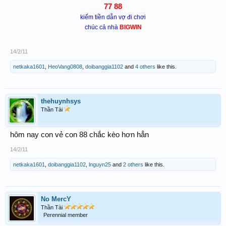
77 88
kiếm tiền dẫn vợ đi chơi
chúc cả nhà
BIGWIN
14/2/11
netkaka1601
,
HeoVang0808
,
doibanggia1102
and
4 others
like this.
thehuynhsys
Thần Tài
hôm nay con vẻ con 88 chắc kèo hơn hẳn
14/2/11
netkaka1601
,
doibanggia1102
,
lnguyn25
and
2 others
like this.
No MercY
Thần Tài
Perennial member