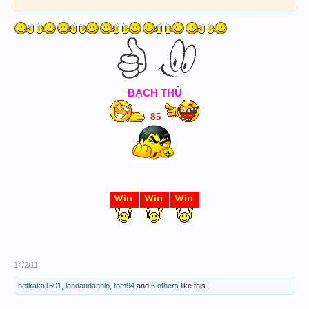
BẠCH THỦ
85
14/2/11
netkaka1601
,
landaudanhlo
,
tom94
and
6 others
like this.