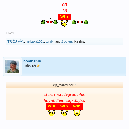
00
36
14/2/11
TRIỆU VÂN
,
netkaka1601
,
tom94
and
2 others
like this.
hoathanls
Thần Tài
vip_thantai nói:
↑
chúc muội bigwin nha.
huynh theo cặp 35,53.