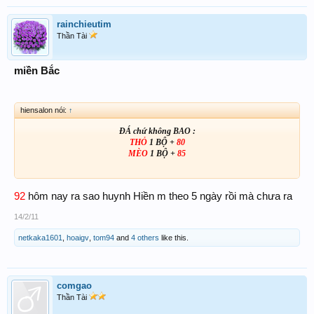
rainchieutim
Thần Tài
miền Bắc
hiensalon nói:
↑
ĐÁ chứ không BAO :
THỎ
1 BỘ +
80
MÈO
1 BỘ +
85
92
hôm nay ra sao huynh Hiền m theo 5 ngày rồi mà chưa ra
14/2/11
netkaka1601
,
hoaigv
,
tom94
and
4 others
like this.
comgao
Thần Tài