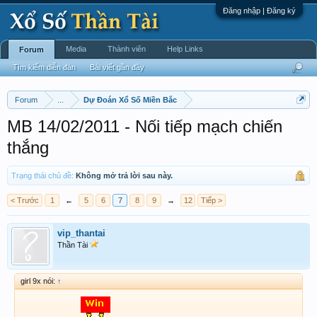
Đăng nhập | Đăng ký
Media
Thành viên
Help Links
Forum
Tìm kiếm diễn đàn
Bài viết gần đây
Forum
...
Dự Đoán Xổ Số Miền Bắc
MB 14/02/2011 - Nối tiếp mạch chiến
thắng
Trạng thái chủ đề:
Không mở trả lời sau này.
< Trước
1
←
5
6
7
8
9
→
12
Tiếp >
vip_thantai
Thần Tài
girl 9x nói:
↑