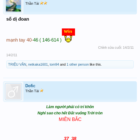
Thần Tài
số dị đoan
mạnh tay 40-
46 ( 146-614 )
Chỉnh sửa cuối:
14/2/11
14/2/11
TRIỆU VÂN
,
netkaka1601
,
tom94
and
1 other person
like this.
Dofic
Thần Tài
Làm người phải có trí khôn
Nghỉ sao cho hết Đất vuông Trời tròn
MIỀN BẮC
37_38