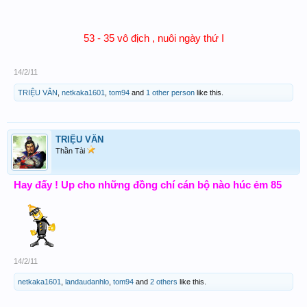
53 - 35 vô địch , nuôi ngày thứ I
14/2/11
TRIỆU VÂN
,
netkaka1601
,
tom94
and
1 other person
like this.
TRIỆU VÂN
Thần Tài
Hay đấy ! Up cho những đồng chí cán bộ nào húc ẻm 85
14/2/11
netkaka1601
,
landaudanhlo
,
tom94
and
2 others
like this.