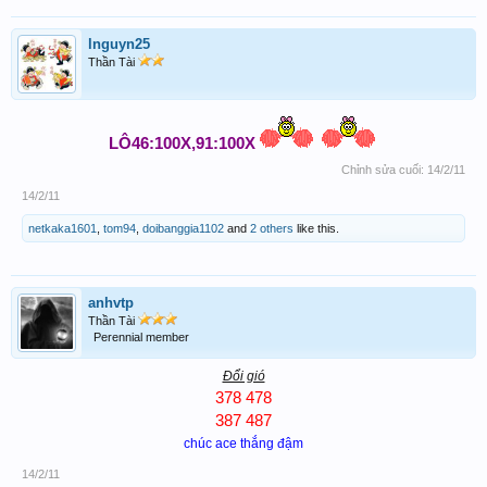
lnguyn25
Thần Tài
LÔ46:100X,91:100X
Chỉnh sửa cuối:
14/2/11
14/2/11
netkaka1601
,
tom94
,
doibanggia1102
and
2 others
like this.
anhvtp
Thần Tài
Perennial member
Đổi gió
378 478
387 487
chúc ace thắng đậm
14/2/11