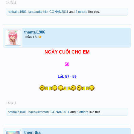
14/2/11
netkaka1601
,
landaudanhlo
,
CONAN2011
and
4 others
like this.
thantai1986
Thần Tài
NGÀY CUỐI CHO EM
58
Lót: 57 - 59
14/2/11
netkaka1601
,
bachkiemmon
,
CONAN2011
and
5 others
like this.
thien thai