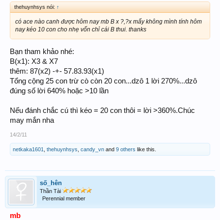
thehuynhsys nói:
↑
có ace nào canh được hôm nay mb B x ?,?x mấy không mình tính hôm
nay kéo 10 con cho nhẹ vốn chỉ cái B thui. thanks
Bạn tham khảo nhé:
B(x1): X3 & X7
thêm: 87(x2) -+- 57.83.93(x1)
Tổng cộng 25 con trừ cò còn 20 con...dzô 1 lời 270%...dzô
đúng số lời 640% hoặc >10 lần
Nếu đánh chắc cú thì kéo = 20 con thôi = lời >360%.Chúc
may mắn nha
14/2/11
netkaka1601
,
thehuynhsys
,
candy_vn
and
9 others
like this.
số_hên
Thần Tài
Perennial member
mb