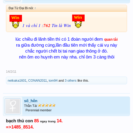
Đại Từ Đại Bi nói:
↑
1 và chỉ 1 :
762
Tin là Win
lúc chiều đi lãnh tiền thì có 1 đoàn người đem
quan tài
ra giữa đường cúng,lần đầu tiên mới thấy cái vụ này
chắc người chết bị tai nạn giao thông ở đó.
nên ôm eo huynh em này nha. chỉ ôm 3 càng thôi
14/2/11
netkaka1601
,
CONAN2011
,
tom94
and
3 others
like this.
số_hên
Thần Tài
Perennial member
85
14.
bạch thủ con
ngay trang
=>1485_8514.