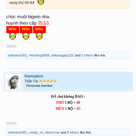
song thủ 00-84
chúc muội bigwin nha.
huynh theo cặp
35,53.
14/2/11
netkaka1601
,
HeoVang0808
,
doibanggia1102
and
3 others
like this.
hiensalon
Thần Tài
Perennial member
ĐÁ chứ không BAO :
THỎ
1 BỘ +
80
MÈO
1 BỘ +
85
14/2/11
netkaka1601
,
candy_vn
,
blackrose
and
8 others
like this.