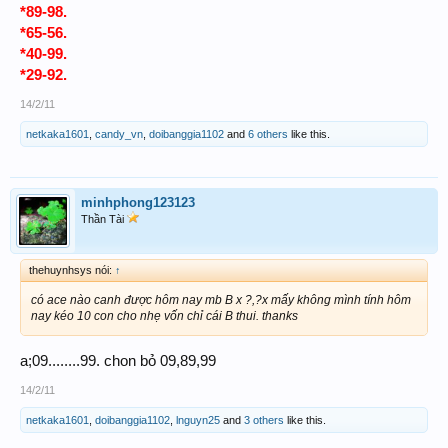
89-98.
*
*65-56.
*40-99.
*29-92.
14/2/11
netkaka1601
,
candy_vn
,
doibanggia1102
and
6 others
like this.
minhphong123123
Thần Tài
thehuynhsys nói:
↑
có ace nào canh được hôm nay mb B x ?,?x mấy không mình tính hôm
nay kéo 10 con cho nhẹ vốn chỉ cái B thui. thanks
a;09........99. chon bỏ 09,89,99
14/2/11
netkaka1601
,
doibanggia1102
,
lnguyn25
and
3 others
like this.