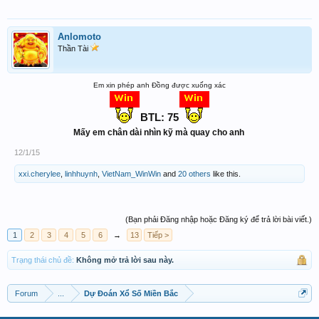
Anlomoto
Thần Tài
Em xin phép anh Đồng được xuống xác
BTL: 75
Mấy em chân dài nhìn kỹ mà quay cho anh
12/1/15
xxi.cherylee
,
linhhuynh
,
VietNam_WinWin
and
20 others
like this.
(Bạn phải Đăng nhập hoặc Đăng ký để trả lời bài viết.)
1
2
3
4
5
6
→
13
Tiếp >
Trạng thái chủ đề:
Không mở trả lời sau này.
Forum
...
Dự Đoán Xổ Số Miền Bắc