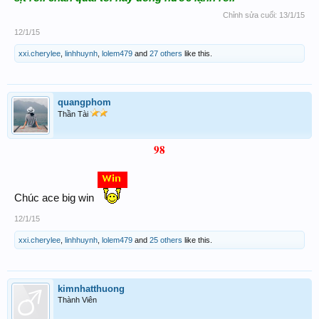
Chỉnh sửa cuối:
13/1/15
12/1/15
xxi.cherylee
,
linhhuynh
,
lolem479
and
27 others
like this.
quangphom
Thần Tài
98
Chúc ace big win
12/1/15
xxi.cherylee
,
linhhuynh
,
lolem479
and
25 others
like this.
kimnhatthuong
Thành Viên