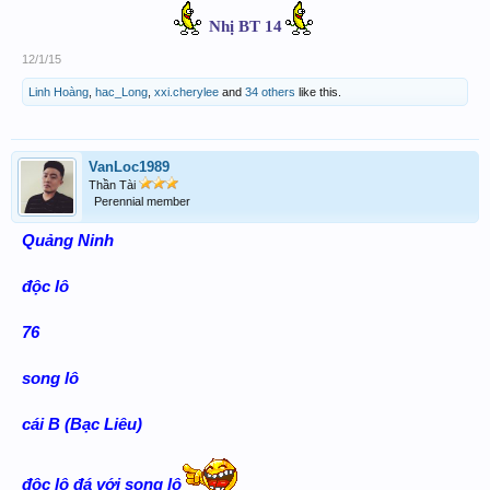
Nhị BT 14
12/1/15
Linh Hoàng
,
hac_Long
,
xxi.cherylee
and
34 others
like this.
VanLoc1989
Thần Tài
Perennial member
Quảng Ninh
độc lô
76
song lô
cái B (Bạc Liêu)
độc lô đá với song lô