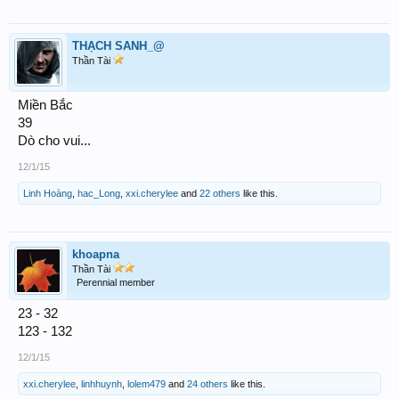
THẠCH SANH_@
Thần Tài
Miền Bắc
39
Dò cho vui...
12/1/15
Linh Hoàng
,
hac_Long
,
xxi.cherylee
and
22 others
like this.
khoapna
Thần Tài
Perennial member
23 - 32
123 - 132
12/1/15
xxi.cherylee
,
linhhuynh
,
lolem479
and
24 others
like this.