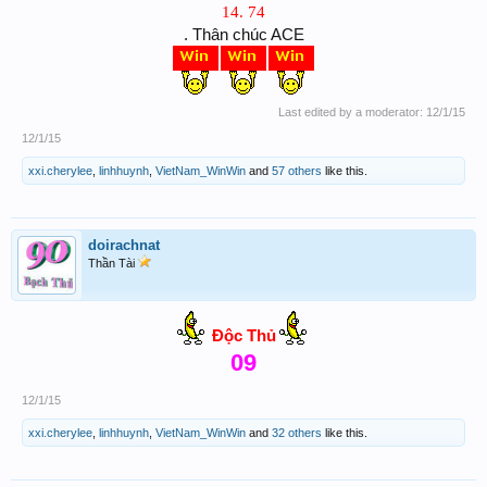
14. 74
. Thân chúc ACE
Last edited by a moderator:
12/1/15
12/1/15
xxi.cherylee
,
linhhuynh
,
VietNam_WinWin
and
57 others
like this.
doirachnat
Thần Tài
Độc Thủ
09
12/1/15
xxi.cherylee
,
linhhuynh
,
VietNam_WinWin
and
32 others
like this.