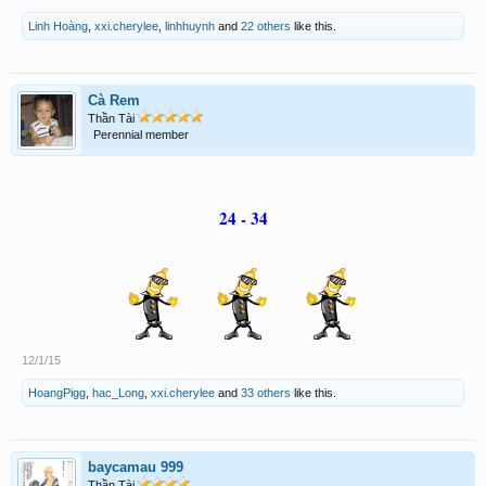
Linh Hoàng
,
xxi.cherylee
,
linhhuynh
and
22 others
like this.
Cà Rem
Thần Tài
Perennial member
24 - 34
12/1/15
HoangPigg
,
hac_Long
,
xxi.cherylee
and
33 others
like this.
baycamau 999
Thần Tài