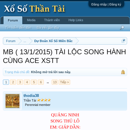
Đăng nhập | Đăng ký
Media
Thành viên
Help Links
Forum
Tìm kiếm diễn đàn
Bài viết gần đây
Forum
...
Dự Đoán Xổ Số Miền Bắc
MB ( 13/1/2015) TÀI LỘC SONG HÀNH
CÙNG ACE XSTT
Trạng thái chủ đề:
Không mở trả lời sau này.
1
2
3
4
5
6
→
13
Tiếp >
thodia38
Thần Tài
Perennial member
QUẢNG NINH
SONG THỦ LÔ
EM: GIÁP DẦN: