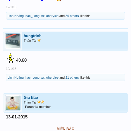
12/1/15
Linh Hoàng
,
hac_Long
,
xxi.cherylee
and
36 others
like this.
hungtrinh
Thần Tài
49,80
12/1/15
Linh Hoàng
,
hac_Long
,
xxi.cherylee
and
21 others
like this.
Gia Bảo
Thần Tài
Perennial member
13-01-2015
MIỀN BẮC