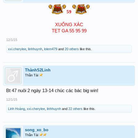
59
XUỐNG XÁC
TẸT GA 55 95 99
12/1/15
xxi.cherylee
,
linhhuynh
,
lolem479
and
20 others
like this.
ThànhS2Linh
Thần Tài
Bt 47 nuôi 2 ngày 13-14 chúc các bác big win!
12/1/15
Linh Hoàng
,
xxi.cherylee
,
linhhuynh
and
22 others
like this.
song_xo_bo
Thần Tài