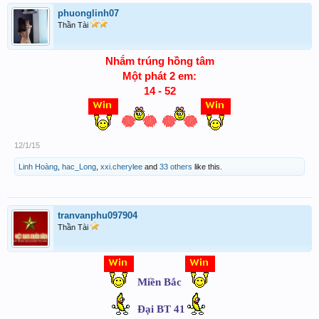
phuonglinh07
Thần Tài
Nhắm trúng hồng tâm
Một phát 2 em:
14 - 52
12/1/15
Linh Hoàng
,
hac_Long
,
xxi.cherylee
and
33 others
like this.
tranvanphu097904
Thần Tài
Miền Bắc
Đại BT 41