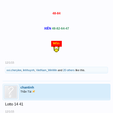
48-84
XIÊN
48-82-64-47
12/1/15
xxi.cherylee
,
linhhuynh
,
VietNam_WinWin
and
20 others
like this.
chantinh
Thần Tài
Lotto 14 41
12/1/15