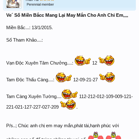
Perennial member
Ve´ Số Miền Bắcc Mang Lại May Mắn Cho Anh Chi Em,,,,
Miền Bắc...: 13/1/2015.
Số Tham Khảo....:
Vạn Độc Xuyên Tâm Chưởng....:
12
Tam Độc Thấu Càng....:
12-09-21-27
Tam Càng Xuyên Tường....
112-212-012-109-009-121-
221-021-127-227-027-209
.
P/s..; Chúc anh chị em may mắn,phát tài,hạnh phúc với