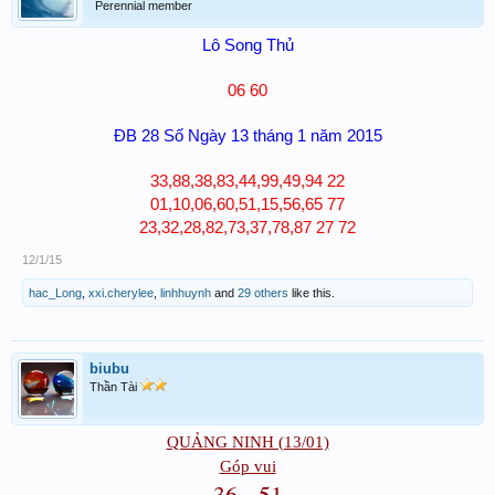
Perennial member
Lô Song Thủ
06 60
ĐB 28 Số Ngày 13 tháng 1 năm 2015
33,88,38,83,44,99,49,94 22
01,10,06,60,51,15,56,65 77
23,32,28,82,73,37,78,87 27 72​
12/1/15
hac_Long
,
xxi.cherylee
,
linhhuynh
and
29 others
like this.
biubu
Thần Tài
QUẢNG NINH (13/01)​
Góp vui
36 - 51