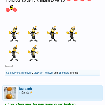
những con số để trúng những tờ ve´ số
.
12/1/15
xxi.cherylee
,
linhhuynh
,
VietNam_WinWin
and
25 others
like this.
luu danh
Thần Tài
sịt rồi. chán quá. tối nay uống nước lạnh rồi.