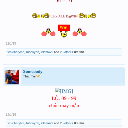
Chúc ACE BigWIN
12/1/15
xxi.cherylee
,
linhhuynh
,
lolem479
and
25 others
like this.
Somebody
Thần Tài
LÔ: 09 - 99
chúc may mắn
12/1/15
xxi.cherylee
,
linhhuynh
,
lolem479
and
25 others
like this.